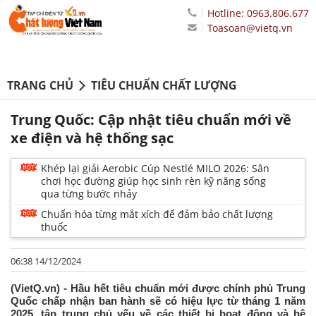
Hotline: 0963.806.677
Toasoan@vietq.vn
TRANG CHỦ
TIÊU CHUẨN CHẤT LƯỢNG
Trung Quốc: Cập nhật tiêu chuẩn mới về
xe điện và hệ thống sạc
Khép lại giải Aerobic Cúp Nestlé MILO 2026: Sân
chơi học đường giúp học sinh rèn kỹ năng sống
qua từng bước nhảy
Chuẩn hóa từng mắt xích để đảm bảo chất lượng
thuốc
06:38 14/12/2024
(VietQ.vn) - Hầu hết tiêu chuẩn mới được chính phủ Trung
Quốc chấp nhận ban hành sẽ có hiệu lực từ tháng 1 năm
2025, tập trung chủ yếu về các thiết bị hoạt động và hệ