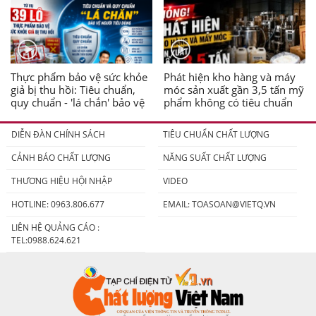
Thực phẩm bảo vệ sức khỏe
Phát hiện kho hàng và máy
giả bị thu hồi: Tiêu chuẩn,
móc sản xuất gần 3,5 tấn mỹ
quy chuẩn - 'lá chắn' bảo vệ
phẩm không có tiêu chuẩn
người tiêu dùng
DIỄN ĐÀN CHÍNH SÁCH
TIÊU CHUẨN CHẤT LƯỢNG
CẢNH BÁO CHẤT LƯỢNG
NĂNG SUẤT CHẤT LƯỢNG
THƯƠNG HIỆU HỘI NHẬP
VIDEO
HOTLINE: 0963.806.677
EMAIL:
TOASOAN@VIETQ.VN
LIÊN HỆ QUẢNG CÁO :
TEL:0988.624.621