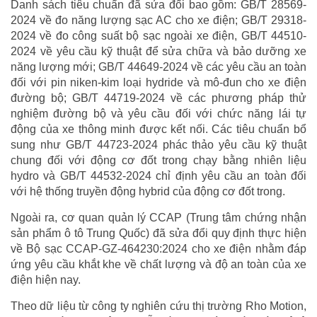
Danh sách tiêu chuẩn đã sửa đổi bao gồm: GB/T 28569-
2024 về đo năng lượng sạc AC cho xe điện; GB/T 29318-
2024 về đo công suất bộ sạc ngoài xe điện, GB/T 44510-
2024 về yêu cầu kỹ thuật để sửa chữa và bảo dưỡng xe
năng lượng mới; GB/T 44649-2024 về các yêu cầu an toàn
đối với pin niken-kim loại hydride và mô-đun cho xe điện
đường bộ; GB/T 44719-2024 về các phương pháp thử
nghiệm đường bộ và yêu cầu đối với chức năng lái tự
động của xe thông minh được kết nối. Các tiêu chuẩn bổ
sung như GB/T 44723-2024 phác thảo yêu cầu kỹ thuật
chung đối với động cơ đốt trong chạy bằng nhiên liệu
hydro và GB/T 44532-2024 chỉ định yêu cầu an toàn đối
với hệ thống truyền động hybrid của động cơ đốt trong.
Ngoài ra, cơ quan quản lý CCAP (Trung tâm chứng nhận
sản phẩm ô tô Trung Quốc) đã sửa đổi quy định thực hiện
về Bộ sạc CCAP-GZ-464230:2024 cho xe điện nhằm đáp
ứng yêu cầu khắt khe về chất lượng và độ an toàn của xe
điện hiện nay.
Theo dữ liệu từ công ty nghiên cứu thị trường Rho Motion,