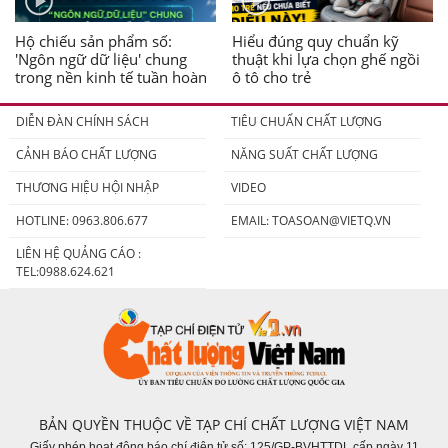
Hộ chiếu sản phẩm số:
Hiểu đúng quy chuẩn kỹ
'Ngôn ngữ dữ liệu' chung
thuật khi lựa chọn ghế ngồi
trong nền kinh tế tuần hoàn
ô tô cho trẻ
DIỄN ĐÀN CHÍNH SÁCH
TIÊU CHUẨN CHẤT LƯỢNG
CẢNH BÁO CHẤT LƯỢNG
NĂNG SUẤT CHẤT LƯỢNG
THƯƠNG HIỆU HỘI NHẬP
VIDEO
HOTLINE: 0963.806.677
EMAIL:
TOASOAN@VIETQ.VN
LIÊN HỆ QUẢNG CÁO :
TEL:0988.624.621
BẢN QUYỀN THUỘC VỀ TẠP CHÍ CHẤT LƯỢNG VIỆT NAM
Giấy phép hoạt động báo chí điện tử số: 125/GP-BVHTTDL cấp ngày 11