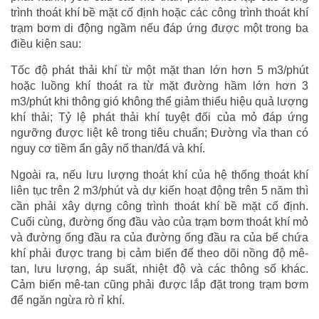
trình thoát khí bề mặt cố định hoặc các công trình thoát khí
trạm bơm di động ngầm nếu đáp ứng được một trong ba
điều kiện sau:
Tốc độ phát thải khí từ một mặt than lớn hơn 5 m3/phút
hoặc luồng khí thoát ra từ mặt đường hầm lớn hơn 3
m3/phút khi thông gió không thể giảm thiểu hiệu quả lượng
khí thải; Tỷ lệ phát thải khí tuyệt đối của mỏ đáp ứng
ngưỡng được liệt kê trong tiêu chuẩn; Đường vỉa than có
nguy cơ tiềm ẩn gây nổ than/đá và khí.
Ngoài ra, nếu lưu lượng thoát khí của hệ thống thoát khí
liên tục trên 2 m3/phút và dự kiến ​​hoạt động trên 5 năm thì
cần phải xây dựng công trình thoát khí bề mặt cố định.
Cuối cùng, đường ống đầu vào của trạm bơm thoát khí mỏ
và đường ống đầu ra của đường ống đầu ra của bể chứa
khí phải được trang bị cảm biến để theo dõi nồng độ mê-
tan, lưu lượng, áp suất, nhiệt độ và các thông số khác.
Cảm biến mê-tan cũng phải được lắp đặt trong trạm bơm
để ngăn ngừa rò rỉ khí.