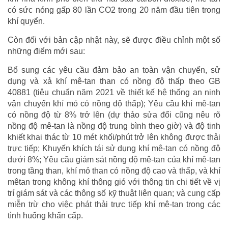
có sức nóng gấp 80 lần CO2 trong 20 năm đầu tiên trong
khí quyển.
Còn đối với bản cập nhật này, sẽ được điều chỉnh một số
những điểm mới sau:
Bổ sung các yêu cầu đảm bảo an toàn vận chuyển, sử
dụng và xả khí mê-tan than có nồng độ thấp theo GB
40881 (tiêu chuẩn năm 2021 về thiết kế hệ thống an ninh
vận chuyển khí mỏ có nồng độ thấp); Yêu cầu khí mê-tan
có nồng độ từ 8% trở lên (dự thảo sửa đổi cũng nêu rõ
nồng độ mê-tan là nồng độ trung bình theo giờ) và độ tinh
khiết khai thác từ 10 mét khối/phút trở lên không được thải
trực tiếp; Khuyến khích tái sử dụng khí mê-tan có nồng độ
dưới 8%; Yêu cầu giám sát nồng độ mê-tan của khí mê-tan
trong tầng than, khí mỏ than có nồng độ cao và thấp, và khí
mêtan trong không khí thông gió với thông tin chi tiết về vị
trí giám sát và các thông số kỹ thuật liên quan; và cung cấp
miễn trừ cho việc phát thải trực tiếp khí mê-tan trong các
tình huống khẩn cấp.