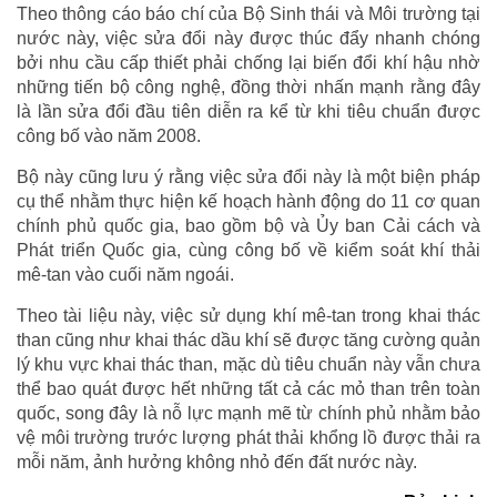
Theo thông cáo báo chí của Bộ Sinh thái và Môi trường tại
nước này, việc sửa đổi này được thúc đẩy nhanh chóng
bởi nhu cầu cấp thiết phải chống lại biến đổi khí hậu nhờ
những tiến bộ công nghệ, đồng thời nhấn mạnh rằng đây
là lần sửa đổi đầu tiên diễn ra kể từ khi tiêu chuẩn được
công bố vào năm 2008.
Bộ này cũng lưu ý rằng việc sửa đổi này là một biện pháp
cụ thể nhằm thực hiện kế hoạch hành động do 11 cơ quan
chính phủ quốc gia, bao gồm bộ và Ủy ban Cải cách và
Phát triển Quốc gia, cùng công bố về kiểm soát khí thải
mê-tan vào cuối năm ngoái.
Theo tài liệu này, việc sử dụng khí mê-tan trong khai thác
than cũng như khai thác dầu khí sẽ được tăng cường quản
lý khu vực khai thác than, mặc dù tiêu chuẩn này vẫn chưa
thể bao quát được hết những tất cả các mỏ than trên toàn
quốc, song đây là nỗ lực mạnh mẽ từ chính phủ nhằm bảo
vệ môi trường trước lượng phát thải khổng lồ được thải ra
mỗi năm, ảnh hưởng không nhỏ đến đất nước này.