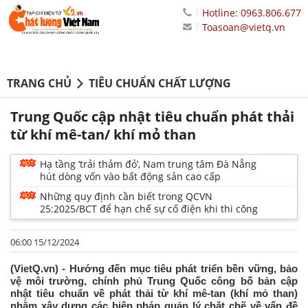
Hotline: 0963.806.677
Toasoan@vietq.vn
TRANG CHỦ
TIÊU CHUẨN CHẤT LƯỢNG
Trung Quốc cập nhật tiêu chuẩn phát thải
từ khí mê-tan/ khí mỏ than
Hạ tầng ‘trải thảm đỏ’, Nam trung tâm Đà Nẵng
hút dòng vốn vào bất động sản cao cấp
Những quy định cần biết trong QCVN
25:2025/BCT để hạn chế sự cố điện khi thi công
06:00 15/12/2024
(VietQ.vn) - Hướng đến mục tiêu phát triển bền vững, bảo
vệ môi trường, chính phủ Trung Quốc công bố bản cập
nhật tiêu chuẩn về phát thải từ khí mê-tan (khí mỏ than)
nhằm xây dựng các biện pháp quản lý chặt chẽ về vấn đề