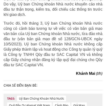
Do vậy, Uỷ ban Chứng khoán Nhà nước khuyến cáo nhà
đầu tư thận trọng, kiểm tra, đối chiếu các thông tin trước
khi giao dịch.
Trước đó, hồi tháng 3, Uỷ ban Chứng khoán Nhà nước
cũng có cảnh báo tương tự về việc có văn bản giả mạo
văn bản của Uỷ ban Chứng khoán Nhà nước, lừa đảo nhà
đầu tư (văn bản giả mạo đề số 128/GCN-UBCK ngày
10/5/2023). Uỷ ban Chứng khoán Nhà nước không cấp
Giấy phép thành lập và hoạt động cho Công ty quản lý quỹ
là Công ty TNHH Qũy đầu tư SAC Capital VN và không
cấp Giấy chứng nhận đăng ký lập quỹ đại chúng cho Qũy
đầu tư SAC Capital VN.
Khánh Mai
(t/h)
CHIA SẺ ĐẾN BẠN BÈ:
Uỷ Ban Chứng Khoán Nhà Nước
TAGS:
Quỹ Đầu Tư Alamat Việt Nam
Cảnh Báo
Giả Mạo