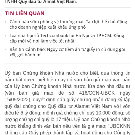
TNHH Quỹ đầu tư Almat Việt Nam.
TIN LIÊN QUAN
Cảnh báo sớm phòng vệ thương mại: Tạo lợi thế chủ động
cho doanh nghiệp xuất khẩu ứng phó
Tòa nhà hội sở Techcombank tại Hà Nội và TP.HCM: Đẳng
cấp mới về nơi làm việc tốt nhất
Bản tin Cảnh báo: Nguy cơ tiềm ẩn từ giấy in cũ dùng gói
xôi, gói bánh mì
Uỷ ban Chứng khoán Nhà nước cho biết, qua thông tin
nắm bắt được biết hiện nay có văn bản giả mạo văn bản
của Uỷ ban Chứng khoán Nhà nước, lừa đảo nhà đầu tư
(văn bản giả mạo đề số 416/GCN-UBCK ngày
15/09/2023), quyết định cấp giấy chứng nhận đăng ký lập
quỹ đại chúng cho Quỹ đầu tư Alamat Việt Nam với vốn
điều lệ 6 tỷ đồng; mệnh giá chứng chỉ quỹ 10.000 đồng; số
lượng chứng chỉ quỹ là 17 triệu. Uỷ ban Chứng khoán Nhà
nước khẳng định văn bản nêu trên là giả mạo: “UBCKNN
không cấp Giấy phép thành lập và hoạt động cho Công ty