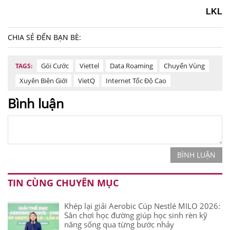
LKL
CHIA SẺ ĐẾN BẠN BÈ:
Gói Cước
Viettel
Data Roaming
Chuyển Vùng
TAGS:
Xuyên Biên Giới
VietQ
Internet Tốc Độ Cao
Bình luận
BÌNH LUẬN
TIN CÙNG CHUYÊN MỤC
Khép lại giải Aerobic Cúp Nestlé MILO 2026:
Sân chơi học đường giúp học sinh rèn kỹ
năng sống qua từng bước nhảy