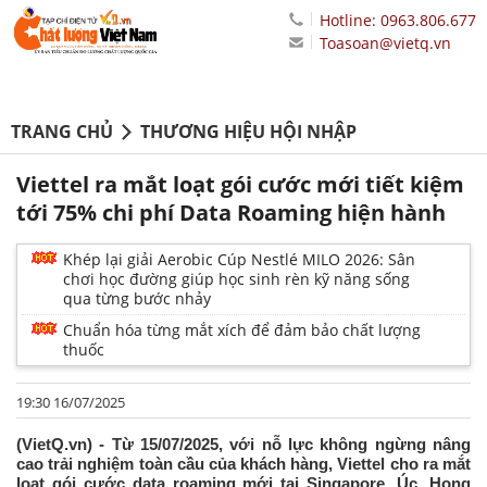
Hotline: 0963.806.677
Toasoan@vietq.vn
TRANG CHỦ
THƯƠNG HIỆU HỘI NHẬP
Viettel ra mắt loạt gói cước mới tiết kiệm
tới 75% chi phí Data Roaming hiện hành
Khép lại giải Aerobic Cúp Nestlé MILO 2026: Sân
chơi học đường giúp học sinh rèn kỹ năng sống
qua từng bước nhảy
Chuẩn hóa từng mắt xích để đảm bảo chất lượng
thuốc
19:30 16/07/2025
(VietQ.vn) - Từ 15/07/2025, với nỗ lực không ngừng nâng
cao trải nghiệm toàn cầu của khách hàng, Viettel cho ra mắt
loạt gói cước data roaming mới tại Singapore, Úc, Hong