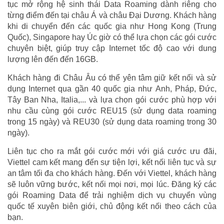
tục mở rộng hệ sinh thái Data Roaming dành riêng cho
từng điểm đến tại châu Á và châu Đại Dương. Khách hàng
khi di chuyển đến các quốc gia như Hong Kong (Trung
Quốc), Singapore hay Úc giờ có thể lựa chọn các gói cước
chuyên biệt, giúp truy cập Internet tốc độ cao với dung
lượng lên đến đến 16GB.
Khách hàng đi Châu Âu có thể yên tâm giữ kết nối và sử
dụng Internet qua gần 40 quốc gia như Anh, Pháp, Đức,
Tây Ban Nha, Italia,... và lựa chọn gói cước phù hợp với
nhu cầu cùng gói cước REU15 (sử dụng data roaming
trong 15 ngày) và REU30 (sử dụng data roaming trong 30
ngày).
Liên tục cho ra mắt gói cước mới với giá cước ưu đãi,
Viettel cam kết mang đến sự tiện lợi, kết nối liên tục và sự
an tâm tối đa cho khách hàng. Đến với Viettel, khách hàng
sẽ luôn vững bước, kết nối mọi nơi, mọi lúc. Đăng ký các
gói Roaming Data để trải nghiệm dịch vụ chuyển vùng
quốc tế xuyên biên giới, chủ động kết nối theo cách của
bạn.