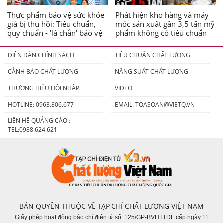
Thực phẩm bảo vệ sức khỏe
Phát hiện kho hàng và máy
giả bị thu hồi: Tiêu chuẩn,
móc sản xuất gần 3,5 tấn mỹ
quy chuẩn - 'lá chắn' bảo vệ
phẩm không có tiêu chuẩn
người tiêu dùng
DIỄN ĐÀN CHÍNH SÁCH
TIÊU CHUẨN CHẤT LƯỢNG
CẢNH BÁO CHẤT LƯỢNG
NĂNG SUẤT CHẤT LƯỢNG
THƯƠNG HIỆU HỘI NHẬP
VIDEO
HOTLINE: 0963.806.677
EMAIL:
TOASOAN@VIETQ.VN
LIÊN HỆ QUẢNG CÁO :
TEL:0988.624.621
BẢN QUYỀN THUỘC VỀ TẠP CHÍ CHẤT LƯỢNG VIỆT NAM
Giấy phép hoạt động báo chí điện tử số: 125/GP-BVHTTDL cấp ngày 11