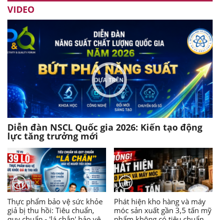
VIDEO
Diễn đàn NSCL Quốc gia 2026: Kiến tạo động
lực tăng trưởng mới
Thực phẩm bảo vệ sức khỏe
Phát hiện kho hàng và máy
giả bị thu hồi: Tiêu chuẩn,
móc sản xuất gần 3,5 tấn mỹ
quy chuẩn - 'lá chắn' bảo vệ
phẩm không có tiêu chuẩn