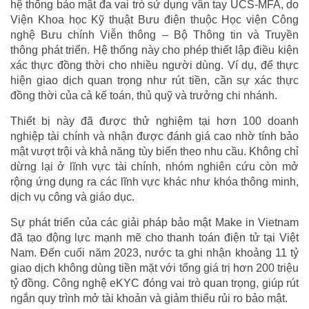
hệ thống bảo mật đa vai trò sử dụng vân tay UCS-MFA, do
Viện Khoa học Kỹ thuật Bưu điện thuộc Học viện Công
nghệ Bưu chính Viễn thông – Bộ Thông tin và Truyền
thông phát triển. Hệ thống này cho phép thiết lập điều kiện
xác thực đồng thời cho nhiều người dùng. Ví dụ, để thực
hiện giao dịch quan trọng như rút tiền, cần sự xác thực
đồng thời của cả kế toán, thủ quỹ và trưởng chi nhánh.
Thiết bị này đã được thử nghiệm tại hơn 100 doanh
nghiệp tài chính và nhận được đánh giá cao nhờ tính bảo
mật vượt trội và khả năng tùy biến theo nhu cầu. Không chỉ
dừng lại ở lĩnh vực tài chính, nhóm nghiên cứu còn mở
rộng ứng dụng ra các lĩnh vực khác như khóa thông minh,
dịch vụ công và giáo dục.
Sự phát triển của các giải pháp bảo mật Make in Vietnam
đã tạo động lực mạnh mẽ cho thanh toán điện tử tại Việt
Nam. Đến cuối năm 2023, nước ta ghi nhận khoảng 11 tỷ
giao dịch không dùng tiền mặt với tổng giá trị hơn 200 triệu
tỷ đồng. Công nghệ eKYC đóng vai trò quan trọng, giúp rút
ngắn quy trình mở tài khoản và giảm thiểu rủi ro bảo mật.