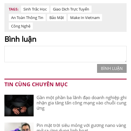
Sinh Trắc Học
Giao Dịch Trực Tuyến
TAGS:
An Toàn Thông Tin
Bảo Mật
Make In Vietnam
Công Nghệ
Bình luận
BÌNH LUẬN
TIN CÙNG CHUYÊN MỤC
Gần một phần ba lãnh đạo doanh nghiệp ghi
nhận gia tăng tấn công mạng vào chuỗi cung
ứng
Pin mặt trời siêu mỏng với gương nano vàng
mở ra ứng dụng linh hoạt