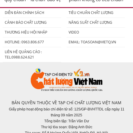
người tiêu dùng
DIỄN ĐÀN CHÍNH SÁCH
TIÊU CHUẨN CHẤT LƯỢNG
CẢNH BÁO CHẤT LƯỢNG
NĂNG SUẤT CHẤT LƯỢNG
THƯƠNG HIỆU HỘI NHẬP
VIDEO
HOTLINE: 0963.806.677
EMAIL:
TOASOAN@VIETQ.VN
LIÊN HỆ QUẢNG CÁO :
TEL:0988.624.621
BẢN QUYỀN THUỘC VỀ TẠP CHÍ CHẤT LƯỢNG VIỆT NAM
Giấy phép hoạt động báo chí điện tử số: 125/GP-BVHTTDL cấp ngày 11
tháng 09 năm 2025
Tổng biên tập: Trần Văn Dư
Thư ký tòa soạn: Đặng Anh Đức