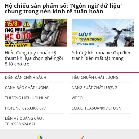
Hộ chiếu sản phẩm số: 'Ngôn ngữ dữ liệu'
chung trong nền kinh tế tuần hoàn
Hiểu đúng quy chuẩn kỹ
5 lưu ý khi mua xe đạp điện,
thuật khi lựa chọn ghế ngồi
tránh 'tiền mất tật mang'
ô tô cho trẻ
DIỄN ĐÀN CHÍNH SÁCH
TIÊU CHUẨN CHẤT LƯỢNG
CẢNH BÁO CHẤT LƯỢNG
NĂNG SUẤT CHẤT LƯỢNG
THƯƠNG HIỆU HỘI NHẬP
VIDEO
HOTLINE: 0963.806.677
EMAIL:
TOASOAN@VIETQ.VN
LIÊN HỆ QUẢNG CÁO :
TEL:0988.624.621