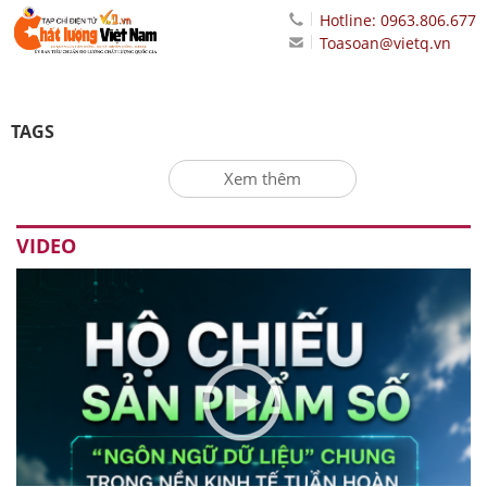
Hotline: 0963.806.677
Toasoan@vietq.vn
TAGS
Xem thêm
VIDEO