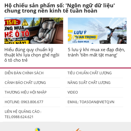
Hộ chiếu sản phẩm số: 'Ngôn ngữ dữ liệu'
chung trong nền kinh tế tuần hoàn
Hiểu đúng quy chuẩn kỹ
5 lưu ý khi mua xe đạp điện,
thuật khi lựa chọn ghế ngồi
tránh 'tiền mất tật mang'
ô tô cho trẻ
DIỄN ĐÀN CHÍNH SÁCH
TIÊU CHUẨN CHẤT LƯỢNG
CẢNH BÁO CHẤT LƯỢNG
NĂNG SUẤT CHẤT LƯỢNG
THƯƠNG HIỆU HỘI NHẬP
VIDEO
HOTLINE: 0963.806.677
EMAIL:
TOASOAN@VIETQ.VN
LIÊN HỆ QUẢNG CÁO :
TEL:0988.624.621