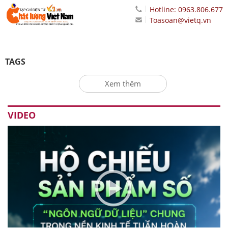
Hotline: 0963.806.677
Toasoan@vietq.vn
TAGS
Xem thêm
VIDEO