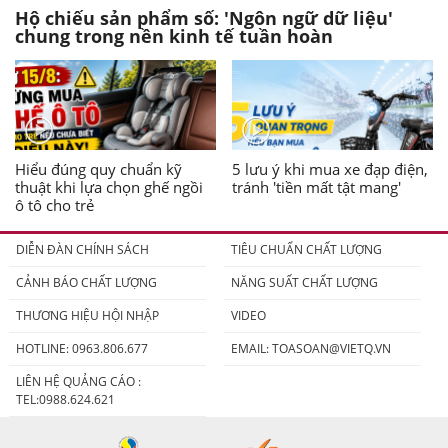
Hộ chiếu sản phẩm số: 'Ngôn ngữ dữ liệu'
chung trong nền kinh tế tuần hoàn
Hiểu đúng quy chuẩn kỹ
5 lưu ý khi mua xe đạp điện,
thuật khi lựa chọn ghế ngồi
tránh 'tiền mất tật mang'
ô tô cho trẻ
DIỄN ĐÀN CHÍNH SÁCH
TIÊU CHUẨN CHẤT LƯỢNG
CẢNH BÁO CHẤT LƯỢNG
NĂNG SUẤT CHẤT LƯỢNG
THƯƠNG HIỆU HỘI NHẬP
VIDEO
HOTLINE: 0963.806.677
EMAIL:
TOASOAN@VIETQ.VN
LIÊN HỆ QUẢNG CÁO :
TEL:0988.624.621