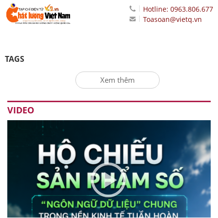
Hotline: 0963.806.677
Toasoan@vietq.vn
TAGS
Xem thêm
VIDEO