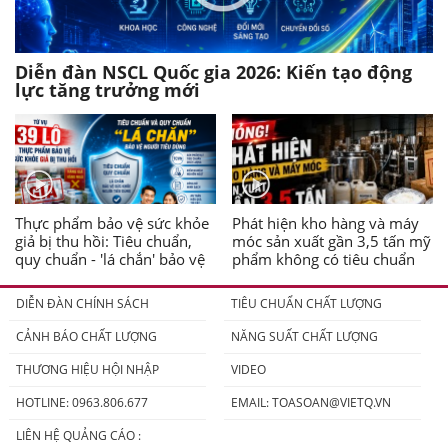
Diễn đàn NSCL Quốc gia 2026: Kiến tạo động
lực tăng trưởng mới
Thực phẩm bảo vệ sức khỏe
Phát hiện kho hàng và máy
giả bị thu hồi: Tiêu chuẩn,
móc sản xuất gần 3,5 tấn mỹ
quy chuẩn - 'lá chắn' bảo vệ
phẩm không có tiêu chuẩn
người tiêu dùng
DIỄN ĐÀN CHÍNH SÁCH
TIÊU CHUẨN CHẤT LƯỢNG
CẢNH BÁO CHẤT LƯỢNG
NĂNG SUẤT CHẤT LƯỢNG
THƯƠNG HIỆU HỘI NHẬP
VIDEO
HOTLINE: 0963.806.677
EMAIL:
TOASOAN@VIETQ.VN
LIÊN HỆ QUẢNG CÁO :