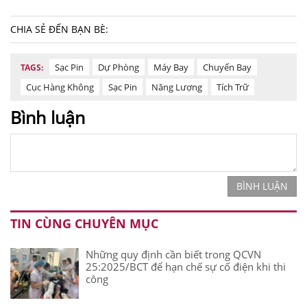
CHIA SẺ ĐẾN BẠN BÈ:
Sạc Pin
Dự Phòng
Máy Bay
Chuyến Bay
TAGS:
Cục Hàng Không
Sạc Pin
Năng Lượng
Tích Trữ
Bình luận
BÌNH LUẬN
TIN CÙNG CHUYÊN MỤC
Những quy định cần biết trong QCVN
25:2025/BCT để hạn chế sự cố điện khi thi
công