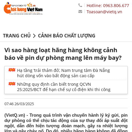
Hotline: 0963.806.677
Toasoan@vietq.vn
TRANG CHỦ
CẢNH BÁO CHẤT LƯỢNG
Vì sao hàng loạt hãng hàng không cảnh
báo về pin dự phòng mang lên máy bay?
Hạ tầng ‘trải thảm đỏ’, Nam trung tâm Đà Nẵng
hút dòng vốn vào bất động sản cao cấp
Những quy định cần biết trong QCVN
25:2025/BCT để hạn chế sự cố điện khi thi công
07:46 26/03/2025
(VietQ.vn) - Trong quá trình vận chuyển hành lý ký gửi, pin
dự phòng có thể chịu tác động của sự thay đổi áp suất đột
ngột, dẫn đến hiện tượng đoản mạch, gây ra nhiệt lượng
lớn và gây cháy nổ. Do đó, nhiều hãng hàng không đã đồng