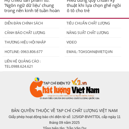
Hộ chiếu sản phẩm số:
Hiểu đúng quy chuẩn kỹ
'Ngôn ngữ dữ liệu' chung
thuật khi lựa chọn ghế ngồi
trong nền kinh tế tuần hoàn
ô tô cho trẻ
DIỄN ĐÀN CHÍNH SÁCH
TIÊU CHUẨN CHẤT LƯỢNG
CẢNH BÁO CHẤT LƯỢNG
NĂNG SUẤT CHẤT LƯỢNG
THƯƠNG HIỆU HỘI NHẬP
VIDEO
HOTLINE: 0963.806.677
EMAIL:
TOASOAN@VIETQ.VN
LIÊN HỆ QUẢNG CÁO :
TEL:0988.624.621
BẢN QUYỀN THUỘC VỀ TẠP CHÍ CHẤT LƯỢNG VIỆT NAM
Giấy phép hoạt động báo chí điện tử số: 125/GP-BVHTTDL cấp ngày 11
tháng 09 năm 2025
Tổng biên tập: Trần Văn Dư