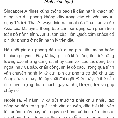
(Ảnh minh họa).
Singapore Airlines cũng thông báo sẽ cấm hành khách sử
dụng pin dự phòng không dây trong các chuyến bay từ
ngày 1/4 tới. Thai Airways International của Thái Lan và Air
Asia của Malaysia thông báo cấm sử dụng sản phẩm trên
toàn bộ hành trình. Air Busan của Hàn Quốc cấm khách để
pin dự phòng ở ngăn hành lý trên đầu.
Hầu hết pin dự phòng đều sử dụng pin Lithium-ion hoặc
Lithium-polymer. Đây là loại pin có khả năng tích trữ năng
lượng cao nhưng cũng rất nhạy cảm với các tác động bên
ngoài như va đập, chấn động, nhiệt độ cao. Trong quá trình
vận chuyển hành lý ký gửi, pin dự phòng có thể chịu tác
động của sự thay đổi áp suất đột ngột. Điều này có thể dẫn
đến hiện tượng đoản mạch, gây ra nhiệt lượng lớn và gây
cháy nổ.
Ngoài ra, vì hành lý ký gửi thường phải chịu nhiều tác
động va đập trong quá trình vận chuyển, đặc biệt khi xếp
lên xuống máy bay nên nguy cơ hỏng vỏ bọc của pin sạc
dự phòng hoàn toàn có thể xảy ra, dễ gây chập mạch và