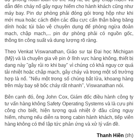
dẫn đến cháy nổ gây nguy hiểm cho hành khách cũng như
máy bay. Pin dự phòng phải đóng gói trong hộp như khi
mới mua hoặc cách điện các đầu cực cẩn thận bằng băng
dính hoặc túi bảo vệ chuyên dụng để phòng ngừa đoản
mạch, chập mạch,... pin dự phòng phải có nguồn gốc,
thông tin công suất và dung lượng rõ ràng.
Theo Venkat Viswanathan, Giáo sư tại Đại học Michigan
(Mỹ) và là chuyên gia về pin ở lĩnh vực hàng không, thiết bị
dạng này "gây rủi ro khi bay" vì chúng có khả nguy cơ quá
tải nhiệt hoặc chập mạch, gây cháy và trong một số trường
hợp là nổ. "Nếu một trong số chúng bắt lửa, khoang hàng
trên máy bay sẽ bốc cháy rất nhanh", Viswanathan nói.
Bên cạnh đó, ông John Cox, Giám đốc điều hành công ty
tư vấn hàng không Safety Operating Systems và là cựu phi
công cho biết, hiện tượng quá nhiệt ở đâu cũng nguy
hiểm, nhưng nếu diễn ra trong cabin hành khách, tiếp viên
hàng không có thể lập tức phản ứng và xử lý vấn đề.
Thanh Hiền
(t/h)