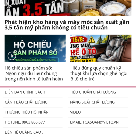
Phát hiện kho hàng và máy móc sản xuất gần
3,5 tấn mỹ phẩm không có tiêu chuẩn
Hộ chiếu sản phẩm số:
Hiểu đúng quy chuẩn kỹ
'Ngôn ngữ dữ liệu' chung
thuật khi lựa chọn ghế ngồi
trong nền kinh tế tuần hoàn
ô tô cho trẻ
DIỄN ĐÀN CHÍNH SÁCH
TIÊU CHUẨN CHẤT LƯỢNG
CẢNH BÁO CHẤT LƯỢNG
NĂNG SUẤT CHẤT LƯỢNG
THƯƠNG HIỆU HỘI NHẬP
VIDEO
HOTLINE: 0963.806.677
EMAIL:
TOASOAN@VIETQ.VN
LIÊN HỆ QUẢNG CÁO :