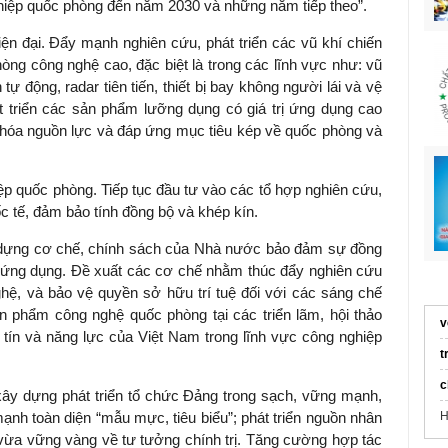
ghiệp quốc phòng đến năm 2030 và những năm tiếp theo”.
iện đại. Đẩy mạnh nghiên cứu, phát triển các vũ khí chiến
hòng công nghệ cao, đặc biệt là trong các lĩnh vực như: vũ
 tự động, radar tiên tiến, thiết bị bay không người lái và vệ
át triển các sản phẩm lưỡng dụng có giá trị ứng dụng cao
 hóa nguồn lực và đáp ứng mục tiêu kép về quốc phòng và
ệp quốc phòng. Tiếp tục đầu tư vào các tổ hợp nghiên cứu,
c tế, đảm bảo tính đồng bộ và khép kín.
y dựng cơ chế, chính sách của Nhà nước bảo đảm sự đồng
 ứng dụng. Đề xuất các cơ chế nhằm thúc đẩy nghiên cứu
ghệ, và bảo vệ quyền sở hữu trí tuệ đối với các sáng chế
phẩm công nghệ quốc phòng tại các triển lãm, hội thảo
v
y tín và năng lực của Việt Nam trong lĩnh vực công nghiệp
t
c
g xây dựng phát triển tổ chức Đảng trong sạch, vững mạnh,
nh toàn diện “mẫu mực, tiêu biểu”; phát triển nguồn nhân
H
vừa vững vàng về tư tưởng chính trị. Tăng cường hợp tác