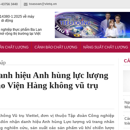
toasoan@vietq.vn
)-43756 3440
14380-1:2025 về máy
 di động
 nghiệp thực phẩm Ba Lan
ở rộng thị trường tại Việt
huẩn quốc gia hỗ trợ doanh
 chinh phục thị trường halal
UẨN CHẤT LƯỢNG
CẢNH BÁO CHẤT LƯỢNG
NĂNG SUẤT CHẤT LƯỢNG
CẢ
hập
danh hiệu Anh hùng lực lượng
ho Viện Hàng không vũ trụ
Ngư
tiê
 không Vũ trụ Viettel, đơn vị thuộc Tập đoàn Công nghiệp
Cả
dự đón nhận danh hiệu Anh hùng Lực lượng vũ trang nhân
toà
ong nghiên cứu, sản xuất các sản phẩm vũ khí chiến lược