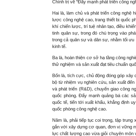
Chính trị về “Đẩy mạnh phát triển công n
Hai là, làm chủ và phát triển công nghệ h
lược công nghệ cao, trang thiết bị quốc p
khí chiến lược, trí tuệ nhân tạo, điều khiển
tinh quân sự, trong đó chú trọng vào ph
trong cả quân sự và dân sự, nhằm tối ưu
kinh tế.
Ba là, hoàn thiện cơ sở hạ tầng công nghi
thử nghiệm và sản xuất đạt tiêu chuẩn quố
Bốn là, tích cực, chủ động đóng góp xâ
bộ từ nhiệm vụ nghiên cứu, sản xuất đến
và phát triển (R&D), chuyển giao công n
quốc phòng. Đẩy mạnh quảng bá các sản 
quốc tế, tiến tới xuất khẩu, khẳng định u
quốc phòng công nghệ cao.
Năm là, phải tiếp tục coi trọng, tập trun
gắn với xây dựng cơ quan, đơn vị vững mạ
lực chất lượng cao vừa giỏi chuyên môn 