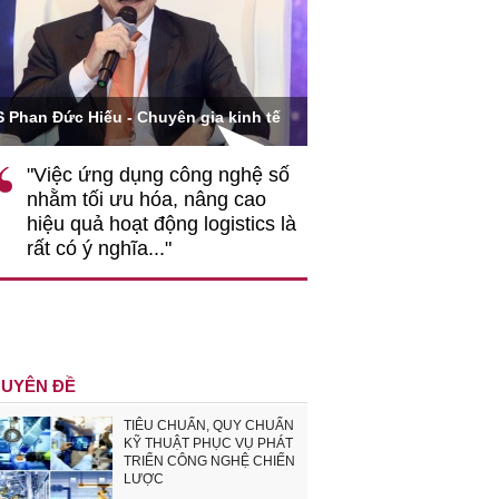
Ông Hoàng Quang Phòn
S Phan Đức Hiếu - Chuyên gia kinh tế
VCCI
"Việc ứng dụng công nghệ số
""Theo tôi, cần 
nhằm tối ưu hóa, nâng cao
gốc rễ về nhận
hiệu quả hoạt động logistics là
nghiệp cần coi
rất có ý nghĩa..."
động hài hoà là
triển..."
UYÊN ĐỀ
TIÊU CHUẨN, QUY CHUẨN
KỸ THUẬT PHỤC VỤ PHÁT
TRIỂN CÔNG NGHỆ CHIẾN
LƯỢC