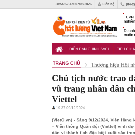
10:54:53 AM
07/08/2026
Liên hệ
(84-2
TCVN 
nghiền
Doanh
muốn m
Nam
Tiêu c
nghiệp
DIỄN ĐÀN CHÍNH SÁCH
TIÊU CH
TRANG CHỦ
Thương hiệu Hội n
Chủ tịch nước trao 
vũ trang nhân dân c
Viettel
19:37 09/12/2024
(VietQ.vn) - Sáng 9/12/2024, Viện Hàng
– Viễn thông Quân đội (Viettel) vinh 
dân vì thành tích đặc biệt xuất sắc tr