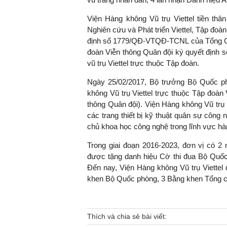
Viện Hàng không Vũ trụ Viettel tiền thâ
Nghiên cứu và Phát triển Viettel, Tập đoà
định số 1779/QĐ-VTQĐ-TCNL của Tổng G
đoàn Viễn thông Quân đội ký quyết định
vũ trụ Viettel trực thuộc Tập đoàn.
Ngày 25/02/2017, Bộ trưởng Bộ Quốc p
không Vũ trụ Viettel trực thuộc Tập đoàn
thông Quân đội). Viện Hàng không Vũ trụ V
các trang thiết bị kỹ thuật quân sự côn
chủ khoa học công nghệ trong lĩnh vực hà
Trong giai đoạn 2016-2023, đơn vị có 
được tặng danh hiệu Cờ thi đua Bộ Quốc
Đến nay, Viện Hàng không Vũ trụ Viette
khen Bộ Quốc phòng, 3 Bằng khen Tổng cụ
Thích và chia sẻ bài viết: