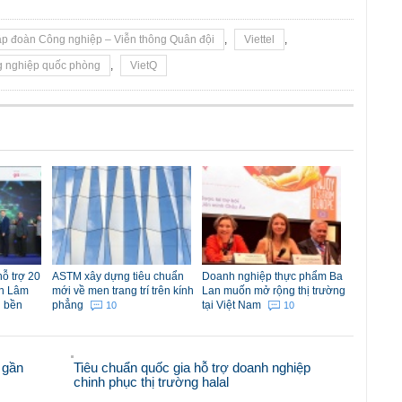
p đoàn Công nghiệp – Viễn thông Quân đội
,
Viettel
,
g nghiệp quốc phòng
,
VietQ
ỗ trợ 20
ASTM xây dựng tiêu chuẩn
Doanh nghiệp thực phẩm Ba
nh Lâm
mới về men trang trí trên kính
Lan muốn mở rộng thị trường
g bền
phẳng
tại Việt Nam
10
10
 gần
Tiêu chuẩn quốc gia hỗ trợ doanh nghiệp
chinh phục thị trường halal