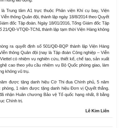
n là Trung tâm A1 trực thuộc Phân viện Khí cụ bay, Viện
n Viễn thông Quân đội, thành lập ngày 18/8/2014 theo Quyết
iám đốc Tập đoàn. Ngày 18/01/2016, Tổng Giám đốc Tập
 số 21/QĐ-VTQĐ-TCNL thành lập tạm thời Viện Hàng không
hòng ra quyết định số 501/QĐ-BQP thành lập Viện Hàng
 Viễn thông Quân đội (nay là Tập đoàn Công nghiệp – Viễn
iettel có nhiệm vụ nghiên cứu, thiết kế, chế tạo, sản xuất
g nghệ cao theo yêu cầu nhiệm vụ Bộ Quốc phòng giao, làm
ng không vũ trụ.
2 năm được tặng danh hiệu Cờ Thi đua Chính phủ, 5 năm
 phòng, 1 năm được tặng danh hiệu Đơn vị Quyết thắng.
l đã nhận Huân chương Bảo vệ Tổ quốc hạng nhất, 8 bằng
c Chính trị.
Lê Kim Liên