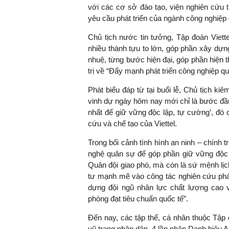
với các cơ sở đào tạo, viện nghiên cứu t
yêu cầu phát triển của ngành công nghiệp
Chủ tịch nước tin tưởng, Tập đoàn Viette
nhiều thành tựu to lớn, góp phần xây dự
nhuệ, từng bước hiện đại, góp phần hiện 
trị về “Đẩy mạnh phát triển công nghiệp 
Phát biểu đáp từ tại buổi lễ, Chủ tịch k
vinh dự ngày hôm nay mới chỉ là bước đầu
nhất để giữ vững độc lập, tự cường’, đó
cứu và chế tạo của Viettel.
Trong bối cảnh tình hình an ninh – chính 
nghệ quân sự để góp phần giữ vững độc 
Quân đội giao phó, mà còn là sứ mệnh lịch
tư mạnh mẽ vào công tác nghiên cứu phát
dựng đội ngũ nhân lực chất lượng cao 
phòng đạt tiêu chuẩn quốc tế”.
Đến nay, các tập thể, cá nhân thuộc Tập
vũ trang nhân dân, 4 lần nhận Danh hiệu A