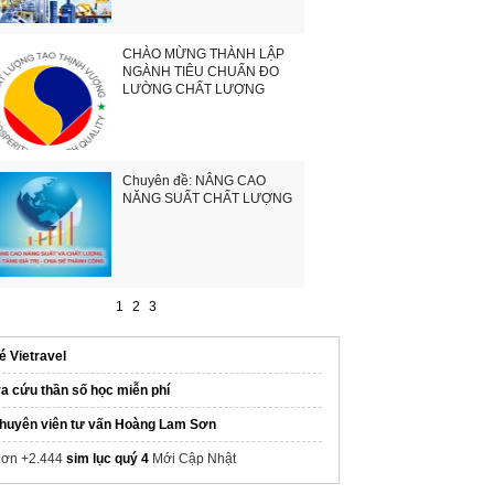
CHÀO MỪNG THÀNH LẬP
NGÀNH TIÊU CHUẨN ĐO
LƯỜNG CHẤT LƯỢNG
Chuyên đề: NÂNG CAO
NĂNG SUẤT CHẤT LƯỢNG
1
2
3
é Vietravel
ra cứu thần số học miễn phí
huyên viên tư vấn Hoàng Lam Sơn
ơn +2.444
sim lục quý 4
Mới Cập Nhật