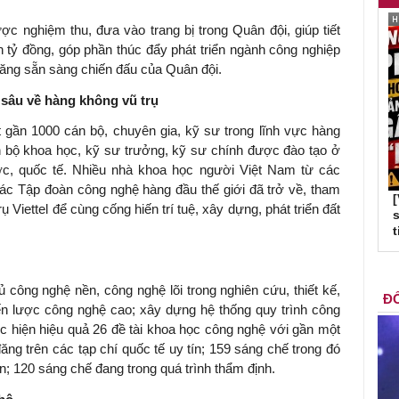
ợc nghiệm thu, đưa vào trang bị trong Quân đội, giúp tiết
ỷ đồng, góp phần thúc đẩy phát triển ngành công nghiệp
ăng sẵn sàng chiến đấu của Quân đội.
sâu về hàng không vũ trụ
t gần 1000 cán bộ, chuyên gia, kỹ sư trong lĩnh vực hàng
n bộ khoa học, kỹ sư trưởng, kỹ sư chính được đào tạo ở
ớc, quốc tế. Nhiều nhà khoa học người Việt Nam từ các
 các Tập đoàn công nghệ hàng đầu thế giới đã trở về, tham
 Viettel để cùng cống hiến trí tuệ, xây dựng, phát triển đất
s
t
 công nghệ nền, công nghệ lõi trong nghiên cứu, thiết kế,
ĐỐ
iến lược công nghệ cao; xây dựng hệ thống quy trình công
hực hiện hiệu quả 26 đề tài khoa học công nghệ với gần một
đăng trên các tạp chí quốc tế uy tín; 159 sáng chế trong đó
; 120 sáng chế đang trong quá trình thẩm định.