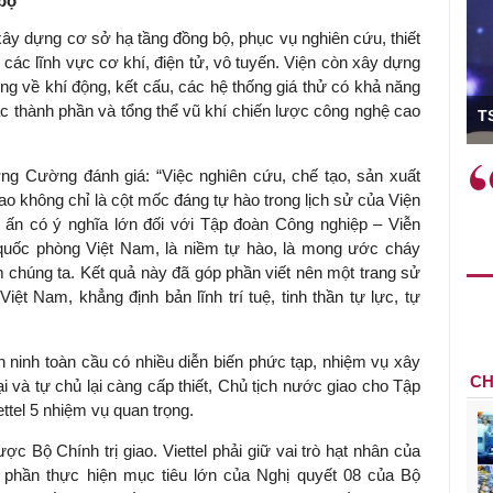
 bộ
xây dựng cơ sở hạ tầng đồng bộ, phục vụ nghiên cứu, thiết
 các lĩnh vực cơ khí, điện tử, vô tuyến. Viện còn xây dựng
g về khí động, kết cấu, các hệ thống giá thử có khả năng
ó Viện trưởng
c thành phần và tổng thể vũ khí chiến lược công nghệ cao
T
ệc phải làm
Việc sử dụng hiệu quả chính
ơng Cường đánh giá: “Việc nghiên cứu, chế tạo, sản xuất
và trên thực tế
sách tài khóa không chỉ mang ý
o không chỉ là cột mốc đáng tự hào trong lịch sử của Viện
 hành như tăng
nghĩa hỗ trợ ngắn hạn mà còn
 ấn có ý nghĩa lớn đối với Tập đoàn Công nghiệp – Viễn
a học công
đóng vai trò tạo nền tảng cho
quốc phòng Việt Nam, là niềm tự hào, là mong ước cháy
 các cơ chế
tăng trưởng bền vững dài hạn.
 chúng ta. Kết quả này đã góp phần viết nên một trang sử
i mới sáng tạo,
t Nam, khẳng định bản lĩnh trí tuệ, tinh thần tự lực, tự
n ninh toàn cầu có nhiều diễn biến phức tạp, nhiệm vụ xây
CH
 và tự chủ lại càng cấp thiết, Chủ tịch nước giao cho Tập
ttel 5 nhiệm vụ quan trọng.
ợc Bộ Chính trị giao. Viettel phải giữ vai trò hạt nhân của
phần thực hiện mục tiêu lớn của Nghị quyết 08 của Bộ