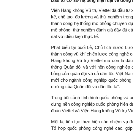
Đầu tư cơ sở hạ tầng hiện đại và đồng
Viện Hàng không Vũ trụ Viettel đã đầu tư 
kế, chế tạo, đo lường và thử nghiệm trong
thành công hệ thống mô phỏng chuyên dụn
TS. Nguyễn Đức Độ - Ph
mô phỏng, thử nghiệm đánh giá đầy đủ cá
Viện Kinh tế Tài chính
sát với điều kiện thực tế.
"Có rất nhiều vi
Phát biểu tại buổi Lễ, Chủ tịch nước Lư
ngay từ bây giờ 
thành công vũ khí chiến lược công nghệ ca
đang được tiến
Hàng không Vũ trụ Viettel mà còn là dấu
đầu tư cho kho
thông Quân đội và với nền công nghiệp 
nghệ; ban hành
bỏng của quân đội và cả dân tộc Việt Nam
khuyến khích đổ
mới cho ngành công nghiệp quốc phòng Việ
khởi nghiệp..."
cường của Quân đội và dân tộc ta”.
Trong bối cảnh tình hình quốc phòng và a
dựng nền công nghiệp quốc phòng hiện đại
đoàn Viettel và Viện Hàng không Vũ trụ Vie
Một là, tiếp tục thực hiện các nhiệm vụ đư
Tổ hợp quốc phòng công nghệ cao, góp 