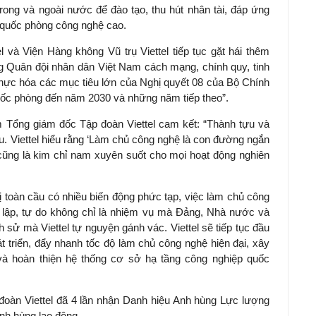
rong và ngoài nước để đào tạo, thu hút nhân tài, đáp ứng
 quốc phòng công nghệ cao.
l và Viện Hàng không Vũ trụ Viettel tiếp tục gặt hái thêm
ng Quân đội nhân dân Việt Nam cách mạng, chính quy, tinh
thực hóa các mục tiêu lớn của Nghị quyết 08 của Bộ Chính
quốc phòng đến năm 2030 và những năm tiếp theo”.
iêm Tổng giám đốc Tập đoàn Viettel cam kết: “Thành tựu và
. Viettel hiểu rằng ‘Làm chủ công nghệ là con đường ngắn
 cũng là kim chỉ nam xuyên suốt cho mọi hoạt động nghiên
trị toàn cầu có nhiều biến động phức tạp, việc làm chủ công
lập, tự do không chỉ là nhiệm vụ mà Đảng, Nhà nước và
 sử mà Viettel tự nguyện gánh vác. Viettel sẽ tiếp tục đầu
 triển, đẩy nhanh tốc độ làm chủ công nghệ hiện đại, xây
và hoàn thiện hệ thống cơ sở hạ tầng công nghiệp quốc
 đoàn Viettel đã 4 lần nhận Danh hiệu Anh hùng Lực lượng
nh hùng lao động.