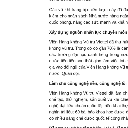
Các vũ khí trang bị chiến lược này đã đư
kiệm cho ngân sách Nhà nước hàng ngàn t
quốc phòng, nâng cao sức mạnh và khả n
Xây dựng nguồn nhân lực chuyên môn 
Viện Hàng không Vũ trụ Viettel đã thu hú
không vũ trụ. Trong đó có gần 70% là cá
các trường đại học danh tiếng trong nư
nước tiên tiến sau thời gian làm việc tại
gia vào đội ngũ của Viện Hàng không Vũ trụ
nước, Quân đội.
Làm chủ công nghệ nền, công nghệ lõi
Viện Hàng không Vũ trụ Viettel đã làm chủ
chế tạo, thử nghiệm, sản xuất vũ khí ch
nghệ đạt tiêu chuẩn quốc tế; triển khai t
nghìn tài liệu; 69 bài báo khoa học được 
có nhiều sáng chế được quốc tế công nhận