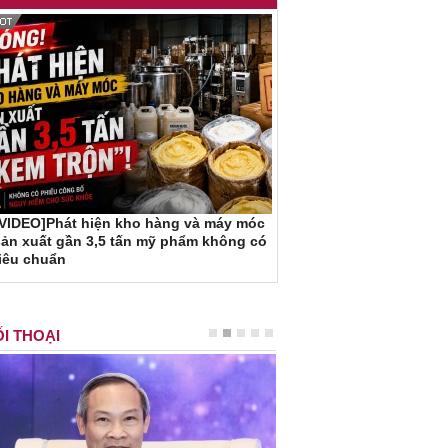
[VIDEO]Phát hiện kho hàng và máy móc
ản xuất gần 3,5 tấn mỹ phẩm không có
iêu chuẩn
I THOẠI