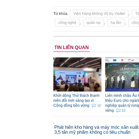
Từ khóa:
Viện Hàng không Vũ trụ Viettel
,
Tậ
công nghệ
,
quân sự
,
hạ tần
,
côn
TIN LIÊN QUAN
Khởi động Thử thách thanh
Liên minh châu Âu h
niên đổi mới sáng tạo vì
triệu Euro cho ngà
Cộng đồng bền vững
nghiệp quản lý rừn
10
vững
10
Phát hiện kho hàng và máy móc sản xuất
3,5 tấn mỹ phẩm không có tiêu chuẩn