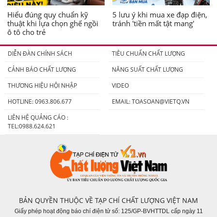
Hiểu đúng quy chuẩn kỹ
5 lưu ý khi mua xe đạp điện,
thuật khi lựa chọn ghế ngồi
tránh 'tiền mất tật mang'
ô tô cho trẻ
DIỄN ĐÀN CHÍNH SÁCH
TIÊU CHUẨN CHẤT LƯỢNG
CẢNH BÁO CHẤT LƯỢNG
NĂNG SUẤT CHẤT LƯỢNG
THƯƠNG HIỆU HỘI NHẬP
VIDEO
HOTLINE: 0963.806.677
EMAIL:
TOASOAN@VIETQ.VN
LIÊN HỆ QUẢNG CÁO :
TEL:0988.624.621
BẢN QUYỀN THUỘC VỀ TẠP CHÍ CHẤT LƯỢNG VIỆT NAM
Giấy phép hoạt động báo chí điện tử số: 125/GP-BVHTTDL cấp ngày 11