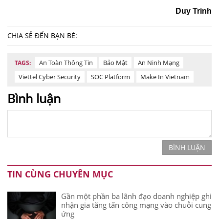
Duy Trinh
CHIA SẺ ĐẾN BẠN BÈ:
An Toàn Thông Tin
Bảo Mật
An Ninh Mạng
TAGS:
Viettel Cyber Security
SOC Platform
Make In Vietnam
Bình luận
BÌNH LUẬN
TIN CÙNG CHUYÊN MỤC
Gần một phần ba lãnh đạo doanh nghiệp ghi
nhận gia tăng tấn công mạng vào chuỗi cung
ứng