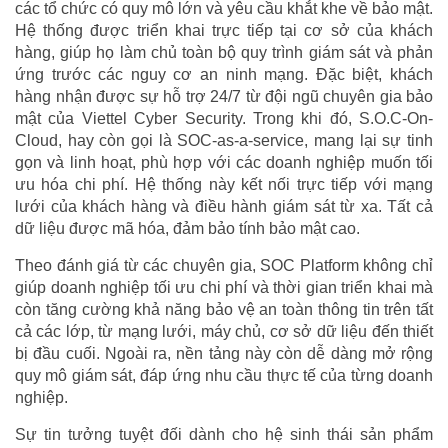
các tổ chức có quy mô lớn và yêu cầu khắt khe về bảo mật.
Hệ thống được triển khai trực tiếp tại cơ sở của khách
hàng, giúp họ làm chủ toàn bộ quy trình giám sát và phản
ứng trước các nguy cơ an ninh mạng. Đặc biệt, khách
hàng nhận được sự hỗ trợ 24/7 từ đội ngũ chuyên gia bảo
mật của Viettel Cyber Security. Trong khi đó, S.O.C-On-
Cloud, hay còn gọi là SOC-as-a-service, mang lại sự tinh
gọn và linh hoạt, phù hợp với các doanh nghiệp muốn tối
ưu hóa chi phí. Hệ thống này kết nối trực tiếp với mạng
lưới của khách hàng và điều hành giám sát từ xa. Tất cả
dữ liệu được mã hóa, đảm bảo tính bảo mật cao.
Theo đánh giá từ các chuyên gia, SOC Platform không chỉ
giúp doanh nghiệp tối ưu chi phí và thời gian triển khai mà
còn tăng cường khả năng bảo vệ an toàn thông tin trên tất
cả các lớp, từ mạng lưới, máy chủ, cơ sở dữ liệu đến thiết
bị đầu cuối. Ngoài ra, nền tảng này còn dễ dàng mở rộng
quy mô giám sát, đáp ứng nhu cầu thực tế của từng doanh
nghiệp.
Sự tin tưởng tuyệt đối dành cho hệ sinh thái sản phẩm