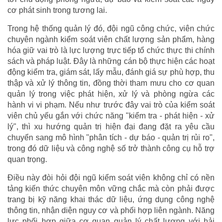
cơ phát sinh trong tương lai.
Trong hệ thống quản lý đó, đội ngũ công chức, viên chức
chuyên ngành kiểm soát viên chất lượng sản phẩm, hàng
hóa giữ vai trò là lực lượng trực tiếp tổ chức thực thi chính
sách và pháp luật. Đây là những cán bộ thực hiện các hoạt
động kiểm tra, giám sát, lấy mẫu, đánh giá sự phù hợp, thu
thập và xử lý thông tin, đồng thời tham mưu cho cơ quan
quản lý trong việc phát hiện, xử lý và phòng ngừa các
hành vi vi phạm. Nếu như trước đây vai trò của kiểm soát
viên chủ yếu gắn với chức năng "kiểm tra - phát hiện - xử
lý", thì xu hướng quản trị hiện đại đang đặt ra yêu cầu
chuyển sang mô hình "phân tích - dự báo - quản trị rủi ro",
trong đó dữ liệu và công nghệ số trở thành công cụ hỗ trợ
quan trọng.
Điều này đòi hỏi đội ngũ kiểm soát viên không chỉ có nền
tảng kiến thức chuyên môn vững chắc mà còn phải được
trang bị kỹ năng khai thác dữ liệu, ứng dụng công nghệ
thông tin, nhận diện nguy cơ và phối hợp liên ngành. Năng
lực phối hợp giữa cơ quan quản lý chất lượng với hải