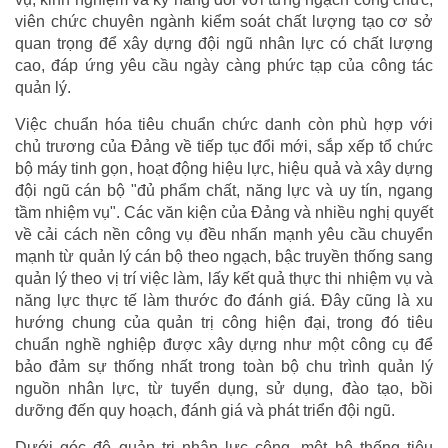
viên chức chuyên ngành kiểm soát chất lượng tạo cơ sở
quan trọng để xây dựng đội ngũ nhân lực có chất lượng
cao, đáp ứng yêu cầu ngày càng phức tạp của công tác
quản lý.
Việc chuẩn hóa tiêu chuẩn chức danh còn phù hợp với
chủ trương của Đảng về tiếp tục đổi mới, sắp xếp tổ chức
bộ máy tinh gọn, hoạt động hiệu lực, hiệu quả và xây dựng
đội ngũ cán bộ "đủ phẩm chất, năng lực và uy tín, ngang
tầm nhiệm vụ". Các văn kiện của Đảng và nhiều nghị quyết
về cải cách nền công vụ đều nhấn mạnh yêu cầu chuyển
mạnh từ quản lý cán bộ theo ngạch, bậc truyền thống sang
quản lý theo vị trí việc làm, lấy kết quả thực thi nhiệm vụ và
năng lực thực tế làm thước đo đánh giá. Đây cũng là xu
hướng chung của quản trị công hiện đại, trong đó tiêu
chuẩn nghề nghiệp được xây dựng như một công cụ để
bảo đảm sự thống nhất trong toàn bộ chu trình quản lý
nguồn nhân lực, từ tuyển dụng, sử dụng, đào tạo, bồi
dưỡng đến quy hoạch, đánh giá và phát triển đội ngũ.
Dưới góc độ quản trị nhân lực công, một hệ thống tiêu