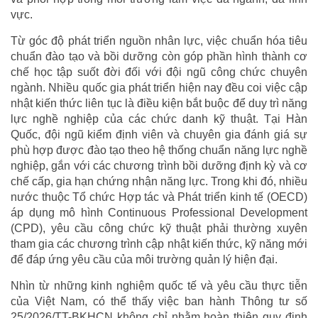
vực.
Từ góc độ phát triển nguồn nhân lực, việc chuẩn hóa tiêu
chuẩn đào tạo và bồi dưỡng còn góp phần hình thành cơ
chế học tập suốt đời đối với đội ngũ công chức chuyên
ngành. Nhiều quốc gia phát triển hiện nay đều coi việc cập
nhật kiến thức liên tục là điều kiện bắt buộc để duy trì năng
lực nghề nghiệp của các chức danh kỹ thuật. Tại Hàn
Quốc, đội ngũ kiểm định viên và chuyên gia đánh giá sự
phù hợp được đào tạo theo hệ thống chuẩn năng lực nghề
nghiệp, gắn với các chương trình bồi dưỡng định kỳ và cơ
chế cấp, gia hạn chứng nhận năng lực. Trong khi đó, nhiều
nước thuộc Tổ chức Hợp tác và Phát triển kinh tế (OECD)
áp dụng mô hình Continuous Professional Development
(CPD), yêu cầu công chức kỹ thuật phải thường xuyên
tham gia các chương trình cập nhật kiến thức, kỹ năng mới
để đáp ứng yêu cầu của môi trường quản lý hiện đại.
Nhìn từ những kinh nghiệm quốc tế và yêu cầu thực tiễn
của Việt Nam, có thể thấy việc ban hành Thông tư số
25/2026/TT-BKHCN không chỉ nhằm hoàn thiện quy định