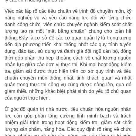
Việc xác lập rõ các tiêu chuẩn về trình độ chuyên môn, kỹ
năng nghiệp vụ và yêu cầu năng lực đối với từng chức
danh công chức, viên chức chuyên ngành kiểm soát chất
lượng tạo ra một "mặt bằng chuẩn" chung cho toàn hệ
thống. Đây là cơ sở để các cơ quan quản lý từ trung ương
đến địa phương triển khai thống nhất các quy trình tuyển
dụng, đào tạo, sử dụng và đánh giá đội ngũ cán bộ, đồng
thời góp phần thu hẹp khoảng cách về chất lượng nguồn
nhân lực giữa các đơn vị thực thi. Khi mọi hoạt động kiểm
tra, giám sát được thực hiện trên cơ sở quy trình và tiêu
chuẩn chuyên môn thống nhất, tính khách quan và nhất
quán trong thực thi công vụ cũng được nâng lên, qua đó
giảm thiểu những khác biệt phát sinh do yếu tố chủ quan
của người thực hiện.
Ở góc độ quản trị nhà nước, tiêu chuẩn hóa nguồn nhân
lực còn góp phần tăng cường tính minh bạch và trách
nhiệm giải trình trong hoạt động kiểm tra, giám sát chất
lượng sản phẩm, hàng hóa. Các quy định rõ ràng về chức
trách, nhiệm vụ và yêu cầu năng lực của từng vị trí việc