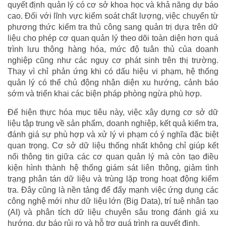
quyết định quản lý có cơ sở khoa học và khả năng dự báo
cao. Đối với lĩnh vực kiểm soát chất lượng, việc chuyển từ
phương thức kiểm tra thủ công sang quản trị dựa trên dữ
liệu cho phép cơ quan quản lý theo dõi toàn diện hơn quá
trình lưu thông hàng hóa, mức độ tuân thủ của doanh
nghiệp cũng như các nguy cơ phát sinh trên thị trường.
Thay vì chỉ phản ứng khi có dấu hiệu vi phạm, hệ thống
quản lý có thể chủ động nhận diện xu hướng, cảnh báo
sớm và triển khai các biện pháp phòng ngừa phù hợp.
Để hiện thực hóa mục tiêu này, việc xây dựng cơ sở dữ
liệu tập trung về sản phẩm, doanh nghiệp, kết quả kiểm tra,
đánh giá sự phù hợp và xử lý vi phạm có ý nghĩa đặc biệt
quan trọng. Cơ sở dữ liệu thống nhất không chỉ giúp kết
nối thông tin giữa các cơ quan quản lý mà còn tạo điều
kiện hình thành hệ thống giám sát liên thông, giảm tình
trạng phân tán dữ liệu và trùng lặp trong hoạt động kiểm
tra. Đây cũng là nền tảng để đẩy mạnh việc ứng dụng các
công nghệ mới như dữ liệu lớn (Big Data), trí tuệ nhân tạo
(AI) và phân tích dữ liệu chuyên sâu trong đánh giá xu
hướng, dự báo rủi ro và hỗ trợ quá trình ra quyết định.