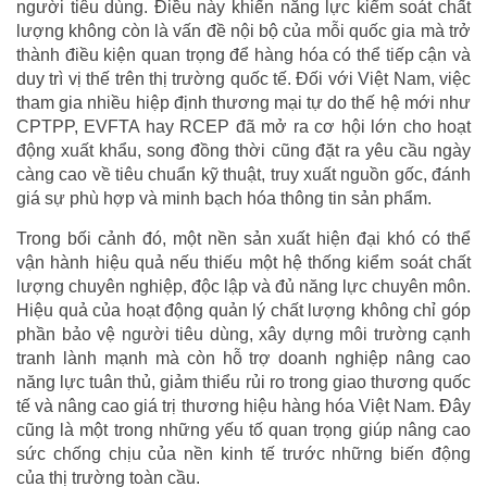
người tiêu dùng. Điều này khiến năng lực kiểm soát chất
lượng không còn là vấn đề nội bộ của mỗi quốc gia mà trở
thành điều kiện quan trọng để hàng hóa có thể tiếp cận và
duy trì vị thế trên thị trường quốc tế. Đối với Việt Nam, việc
tham gia nhiều hiệp định thương mại tự do thế hệ mới như
CPTPP, EVFTA hay RCEP đã mở ra cơ hội lớn cho hoạt
động xuất khẩu, song đồng thời cũng đặt ra yêu cầu ngày
càng cao về tiêu chuẩn kỹ thuật, truy xuất nguồn gốc, đánh
giá sự phù hợp và minh bạch hóa thông tin sản phẩm.
Trong bối cảnh đó, một nền sản xuất hiện đại khó có thể
vận hành hiệu quả nếu thiếu một hệ thống kiểm soát chất
lượng chuyên nghiệp, độc lập và đủ năng lực chuyên môn.
Hiệu quả của hoạt động quản lý chất lượng không chỉ góp
phần bảo vệ người tiêu dùng, xây dựng môi trường cạnh
tranh lành mạnh mà còn hỗ trợ doanh nghiệp nâng cao
năng lực tuân thủ, giảm thiểu rủi ro trong giao thương quốc
tế và nâng cao giá trị thương hiệu hàng hóa Việt Nam. Đây
cũng là một trong những yếu tố quan trọng giúp nâng cao
sức chống chịu của nền kinh tế trước những biến động
của thị trường toàn cầu.