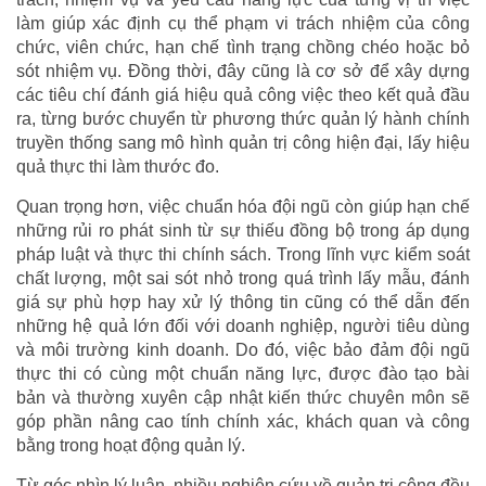
làm giúp xác định cụ thể phạm vi trách nhiệm của công
chức, viên chức, hạn chế tình trạng chồng chéo hoặc bỏ
sót nhiệm vụ. Đồng thời, đây cũng là cơ sở để xây dựng
các tiêu chí đánh giá hiệu quả công việc theo kết quả đầu
ra, từng bước chuyển từ phương thức quản lý hành chính
truyền thống sang mô hình quản trị công hiện đại, lấy hiệu
quả thực thi làm thước đo.
Quan trọng hơn, việc chuẩn hóa đội ngũ còn giúp hạn chế
những rủi ro phát sinh từ sự thiếu đồng bộ trong áp dụng
pháp luật và thực thi chính sách. Trong lĩnh vực kiểm soát
chất lượng, một sai sót nhỏ trong quá trình lấy mẫu, đánh
giá sự phù hợp hay xử lý thông tin cũng có thể dẫn đến
những hệ quả lớn đối với doanh nghiệp, người tiêu dùng
và môi trường kinh doanh. Do đó, việc bảo đảm đội ngũ
thực thi có cùng một chuẩn năng lực, được đào tạo bài
bản và thường xuyên cập nhật kiến thức chuyên môn sẽ
góp phần nâng cao tính chính xác, khách quan và công
bằng trong hoạt động quản lý.
Từ góc nhìn lý luận, nhiều nghiên cứu về quản trị công đều