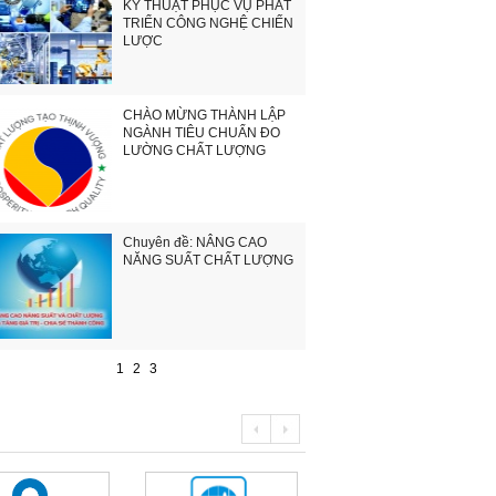
KỸ THUẬT PHỤC VỤ PHÁT
TRIỂN CÔNG NGHỆ CHIẾN
LƯỢC
CHÀO MỪNG THÀNH LẬP
NGÀNH TIÊU CHUẨN ĐO
LƯỜNG CHẤT LƯỢNG
Chuyên đề: NÂNG CAO
NĂNG SUẤT CHẤT LƯỢNG
1
2
3