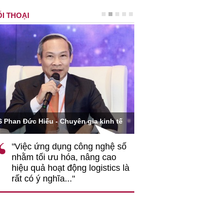
I THOẠI
Ông Hoàng Quang Phòn
S Phan Đức Hiếu - Chuyên gia kinh tế
VCCI
"Việc ứng dụng công nghệ số
""Theo tôi, cần 
nhằm tối ưu hóa, nâng cao
gốc rễ về nhận
hiệu quả hoạt động logistics là
nghiệp cần coi
rất có ý nghĩa..."
động hài hoà là
triển..."