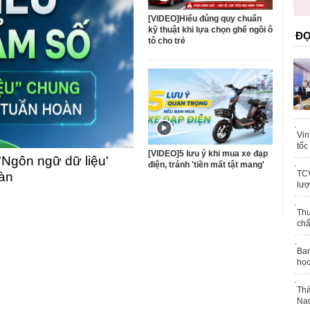
toàn quốc
[VIDEO]Hiểu đúng quy chuẩn
kỹ thuật khi lựa chọn ghế ngồi ô
ĐỌ
tô cho trẻ
Vin
tốc
[VIDEO]5 lưu ý khi mua xe đạp
'Ngôn ngữ dữ liệu'
điện, tránh 'tiền mất tật mang'
TCV
oàn
lượ
Thu
chấ
Ban
học
Thà
Nam