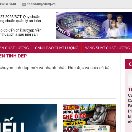
toasoan@vietq.vn
-43756 3440
27:2025/BCT: Quy chuẩn
ng chuẩn quản lý an toàn
rình thủy điện
p đo đến chất lượng: Nền
ỹ thuật phía sau mỗi sản
n cư Phước Thọ: Hạt nhân
 hoạch đô thị tri thức tại
UẨN CHẤT LƯỢNG
CẢNH BÁO CHẤT LƯỢNG
NĂNG SUẤT CHẤT LƯỢNG
Long
EN TINH DEP
C
ề chuyen tinh dep mới và nhanh nhất. Đón đọc và chia sẻ bài
Bột rau
Cảnh báo
Thu hồi
Thu hồi
‘detox’ vi
39 lô thực
toàn quốc
C
phạm về
phẩm bảo
sản phẩm
C
chất lượng,
vệ sức
tắm gội
B
tiêu hủy
khỏe giả,
Oatrum và
P
gần 76.000
kém chất
Tabame Pro
k
hộp
lượng bị
không đạt
c
thu hồi
chất lượng