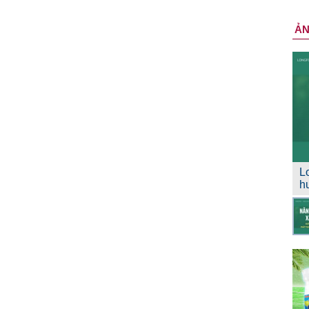
Ả
L
h