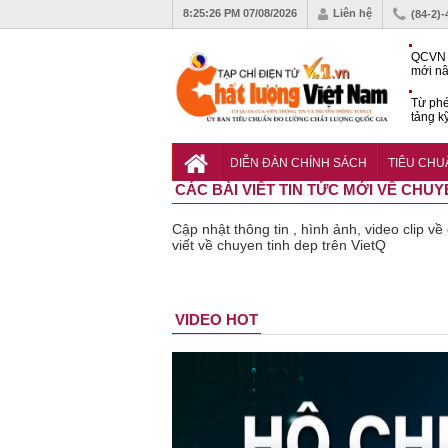
8:25:27 PM
07/08/2026
Liên hệ
(84-2)
QCVN 
mới nâ
công t
Từ phé
tảng k
phẩm
Khu dâ
của quy
DIỄN ĐÀN CHÍNH SÁCH
TIÊU CH
Vĩnh 
CÁC BÀI VIẾT TIN TỨC MỚI VỀ CHUY
Cập nhật thông tin , hình ảnh, video clip v
viết về chuyen tinh dep trên VietQ
VIDEO HOT