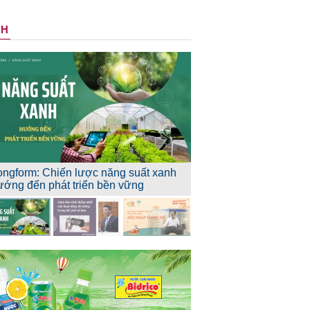
NH
ongform: Chiến lược năng suất xanh
ướng đến phát triển bền vững