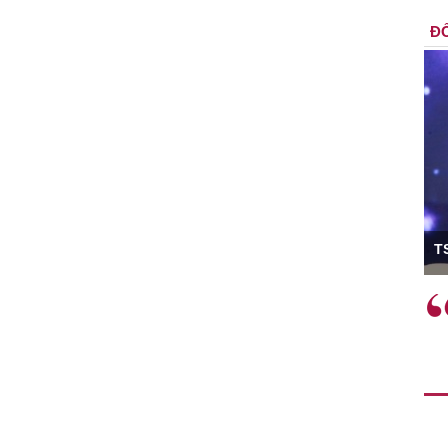
ĐỐ
ó Viện trưởng
T
ệc phải làm
Việc sử dụng hiệu quả chính
và trên thực tế
sách tài khóa không chỉ mang ý
 hành như tăng
nghĩa hỗ trợ ngắn hạn mà còn
a học công
đóng vai trò tạo nền tảng cho
 các cơ chế
tăng trưởng bền vững dài hạn.
i mới sáng tạo,