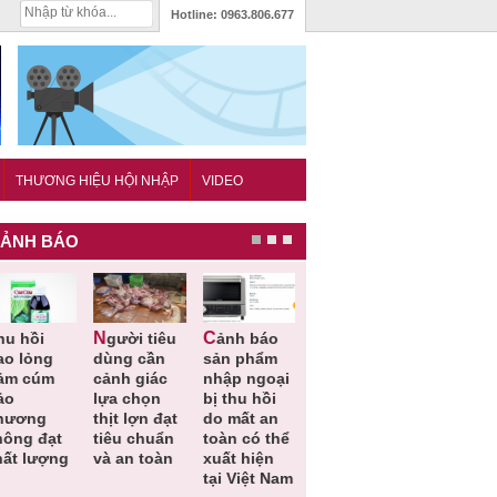
Hotline:
0963.806.677
THƯƠNG HIỆU HỘI NHẬP
VIDEO
ẢNH BÁO
Người tiêu
Cảnh báo
Thu hồi
Sản phẩm
ao lỏng
dùng cần
sản phẩm
toàn quốc
kém chất
ảm cúm
cảnh giác
nhập ngoại
và tiêu hủy
lượng đã
ảo
lựa chọn
bị thu hồi
nước rửa
bỏ qua
hương
thịt lợn đạt
do mất an
tay dạng
những
hông đạt
tiêu chuẩn
toàn có thể
bọt Layer
bước kiể
hất lượng
và an toàn
xuất hiện
Clean do
soát nào
tại Việt Nam
sản xuất