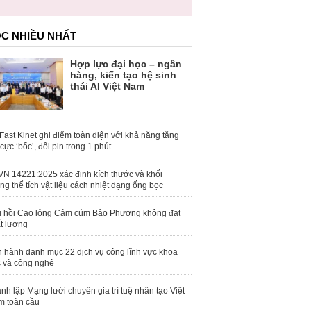
trái phép
C NHIỀU NHẤT
Hợp lực đại học – ngân
hàng, kiến tạo hệ sinh
thái AI Việt Nam
Fast Kinet ghi điểm toàn diện với khả năng tăng
 cực ‘bốc’, đổi pin trong 1 phút
N 14221:2025 xác định kích thước và khối
ng thể tích vật liệu cách nhiệt dạng ống bọc
 hồi Cao lỏng Cảm cúm Bảo Phương không đạt
t lượng
 hành danh mục 22 dịch vụ công lĩnh vực khoa
 và công nghệ
nh lập Mạng lưới chuyên gia trí tuệ nhân tạo Việt
 toàn cầu