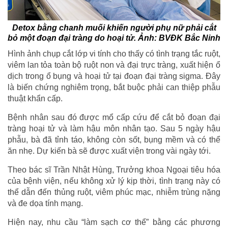
Detox bằng chanh muối khiến người phụ nữ phải cắt
bỏ một đoạn đại tràng do hoại tử. Ảnh: BVĐK Bắc Ninh
Hình ảnh chụp cắt lớp vi tính cho thấy có tình trạng tắc ruột,
viêm lan tỏa toàn bộ ruột non và đại trực tràng, xuất hiện ổ
dịch trong ổ bụng và hoại tử tại đoạn đại tràng sigma. Đây
là biến chứng nghiêm trọng, bắt buộc phải can thiệp phẫu
thuật khẩn cấp.
Bệnh nhân sau đó được mổ cấp cứu để cắt bỏ đoạn đại
tràng hoại tử và làm hậu môn nhân tạo. Sau 5 ngày hậu
phẫu, bà đã tỉnh táo, không còn sốt, bụng mềm và có thể
ăn nhẹ. Dự kiến bà sẽ được xuất viện trong vài ngày tới.
Theo bác sĩ Trần Nhật Hùng, Trưởng khoa Ngoại tiêu hóa
của bệnh viện, nếu không xử lý kịp thời, tình trạng này có
thể dẫn đến thủng ruột, viêm phúc mạc, nhiễm trùng nặng
và đe dọa tính mạng.
Hiện nay, nhu cầu “làm sạch cơ thể” bằng các phương