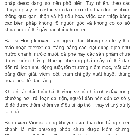
pháp detox đang trở nên phổ biến. Tuy nhiên, theo các
chuyên gia y tế, cơ thể vốn đã có cơ chế thải độc tự nhiên
thông qua gan, thận và hệ tiêu hóa. Việc can thiệp bằng
các biện pháp không rõ nguồn gốc và không có cơ sở
khoa học có thể gây hại nhiều hơn lợi.
Bác sĩ Hùng khuyến cáo người dân không nên tự ý thụt
tháo hoặc “detox” đại tràng bằng các loại dung dịch như
nước chanh, nước muối, cà phê hay các sản phẩm chưa
được kiểm chứng. Những phương pháp này có thể dẫn
đến rối loạn nhu động ruột, tổn thương niêm mạc, mất cân
bằng điện giải, viêm loét, thậm chí gây xuất huyết, thủng
hoặc hoại tử đại tràng.
Khi có các dấu hiệu bất thường về tiêu hóa như đầy bụng,
chướng hơi, rối loạn đại tiện, người dân nên đến cơ sở y
tế để được thăm khám và điều trị kịp thời, thay vì tự ý xử lý
tại nhà.
Bệnh viện Vinmec cũng khuyến cáo, thải độc bằng nước
chanh là một phương pháp chưa được kiểm chứng.