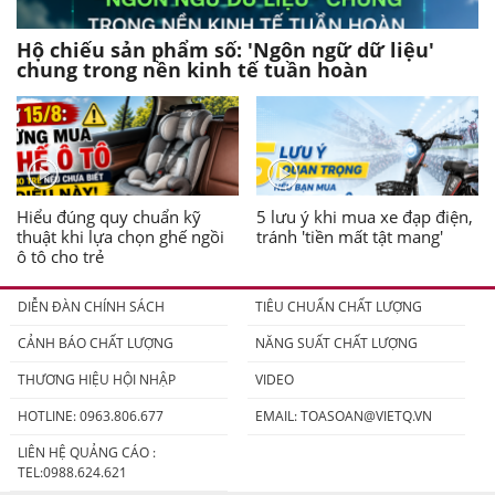
Hộ chiếu sản phẩm số: 'Ngôn ngữ dữ liệu'
chung trong nền kinh tế tuần hoàn
Hiểu đúng quy chuẩn kỹ
5 lưu ý khi mua xe đạp điện,
thuật khi lựa chọn ghế ngồi
tránh 'tiền mất tật mang'
ô tô cho trẻ
DIỄN ĐÀN CHÍNH SÁCH
TIÊU CHUẨN CHẤT LƯỢNG
CẢNH BÁO CHẤT LƯỢNG
NĂNG SUẤT CHẤT LƯỢNG
THƯƠNG HIỆU HỘI NHẬP
VIDEO
HOTLINE: 0963.806.677
EMAIL:
TOASOAN@VIETQ.VN
LIÊN HỆ QUẢNG CÁO :
TEL:0988.624.621