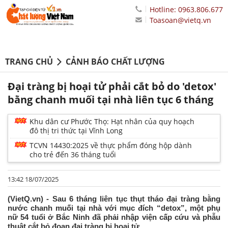
Hotline: 0963.806.677
Toasoan@vietq.vn
TRANG CHỦ
CẢNH BÁO CHẤT LƯỢNG
Đại tràng bị hoại tử phải cắt bỏ do 'detox'
bằng chanh muối tại nhà liên tục 6 tháng
Khu dân cư Phước Thọ: Hạt nhân của quy hoạch
đô thị tri thức tại Vĩnh Long
TCVN 14430:2025 về thực phẩm đóng hộp dành
cho trẻ đến 36 tháng tuổi
13:42 18/07/2025
(VietQ.vn) - Sau 6 tháng liên tục thụt tháo đại tràng bằng
nước chanh muối tại nhà với mục đích “detox”, một phụ
nữ 54 tuổi ở Bắc Ninh đã phải nhập viện cấp cứu và phẫu
thuật cắt bỏ đoạn đại tràng bị hoại tử.