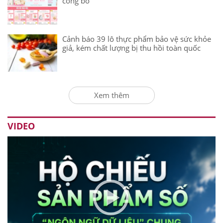
công bố
Cảnh báo 39 lô thực phẩm bảo vệ sức khỏe
giả, kém chất lượng bị thu hồi toàn quốc
Xem thêm
VIDEO