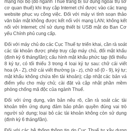
mạng nội bộ (do ngành Thuế trang bị sử dụng ngoài trụ sở
cơ quan thuế) khi truy cập Internet chỉ được vào các trang
website phục vụ công việc. Đối với máy vi tính soạn thảo
văn bản mật không được kết nối với mạng LAN; không kết
nối với Internet; chỉ sử dụng thiết bị USB mật do Ban Cơ
yếu Chính phủ cung cấp.
Đối với máy chủ do các Cục Thuế tự triển khai, cần rà soát
các tài khoản được phép truy cập máy chủ, đổi mật khẩu
(định kỳ 6 tháng/lần); cấu hình mật khẩu phức tạp (tối thiểu
8 ký tự, có tối thiểu 3 trong 4 loại ký tự sau: chữ cái viết
hoa (A - Z), chữ cái viết thường (a - z), chữ số (0 - 9), ký tự;
mật khẩu không chứa tên tài khoản); cập nhật các bản vá
điểm yếu cho máy chủ; cài đặt và cập nhật phần mềm
phòng chống mã độc của ngành Thuế.
Đối với ứng dụng, văn bản nêu rõ, cần rà soát các tài
khoản trên ứng dụng đảm bảo phân quyền đúng vai trò
người sử dụng; loại bỏ các tài khoản không còn sử dụng
(định kỳ 6 tháng/lần).
Đối với các hệ thống thông tin do Cục Thuế tự xây dựng