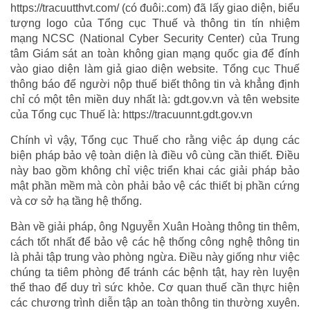
https://tracuutthvt.com/ (có đuôi:.com) đã lấy giao diện, biểu
tượng logo của Tổng cục Thuế và thông tin tín nhiệm
mạng NCSC (National Cyber Security Center) của Trung
tâm Giám sát an toàn không gian mạng quốc gia để đính
vào giao diện làm giả giao diện website. Tổng cục Thuế
thông báo để người nộp thuế biết thông tin và khẳng định
chỉ có một tên miền duy nhất là: gdt.gov.vn và tên website
của Tổng cục Thuế là: https://tracuunnt.gdt.gov.vn
Chính vì vậy, Tổng cục Thuế cho rằng việc áp dụng các
biện pháp bảo vệ toàn diện là điều vô cùng cần thiết. Điều
này bao gồm không chỉ việc triển khai các giải pháp bảo
mật phần mềm mà còn phải bảo vệ các thiết bị phần cứng
và cơ sở hạ tầng hệ thống.
Bàn về giải pháp, ông Nguyễn Xuân Hoàng thông tin thêm,
cách tốt nhất để bảo vệ các hệ thống công nghệ thông tin
là phải tập trung vào phòng ngừa. Điều này giống như việc
chúng ta tiêm phòng để tránh các bệnh tật, hay rèn luyện
thể thao để duy trì sức khỏe. Cơ quan thuế cần thực hiện
các chương trình diễn tập an toàn thông tin thường xuyên.