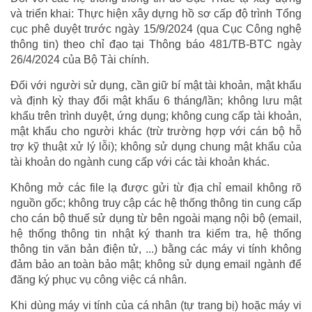
và triển khai: Thực hiện xây dựng hồ sơ cấp độ trình Tổng
cục phê duyệt trước ngày 15/9/2024 (qua Cục Công nghệ
thông tin) theo chỉ đạo tại Thông báo 481/TB-BTC ngày
26/4/2024 của Bộ Tài chính.
Đối với người sử dụng, cần giữ bí mật tài khoản, mật khẩu
và định kỳ thay đổi mật khẩu 6 tháng/lần; không lưu mật
khẩu trên trình duyệt, ứng dụng; không cung cấp tài khoản,
mật khẩu cho người khác (trừ trường hợp với cán bộ hỗ
trợ kỹ thuật xử lý lỗi); không sử dụng chung mật khẩu của
tài khoản do ngành cung cấp với các tài khoản khác.
Không mở các file lạ được gửi từ địa chỉ email không rõ
nguồn gốc; không truy cập các hệ thống thông tin cung cấp
cho cán bộ thuế sử dụng từ bên ngoài mạng nội bộ (email,
hệ thống thông tin nhật ký thanh tra kiểm tra, hệ thống
thông tin văn bản điện tử, ...) bằng các máy vi tính không
đảm bảo an toàn bảo mật; không sử dụng email ngành để
đăng ký phục vụ công việc cá nhân.
Khi dùng máy vi tính của cá nhân (tự trang bị) hoặc máy vi