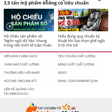
3,5 tấn mỹ phẩm không có tiêu chuẩn
Hộ chiếu sản phẩm số:
Hiểu đúng quy chuẩn kỹ
'Ngôn ngữ dữ liệu' chung
thuật khi lựa chọn ghế ngồi
trong nền kinh tế tuần hoàn
ô tô cho trẻ
DIỄN ĐÀN CHÍNH SÁCH
TIÊU CHUẨN CHẤT LƯỢNG
CẢNH BÁO CHẤT LƯỢNG
NĂNG SUẤT CHẤT LƯỢNG
THƯƠNG HIỆU HỘI NHẬP
VIDEO
HOTLINE: 0963.806.677
EMAIL:
TOASOAN@VIETQ.VN
LIÊN HỆ QUẢNG CÁO :
TEL:0988.624.621