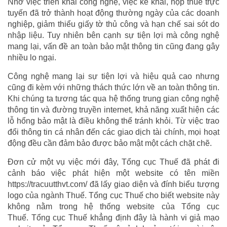
Nhờ việc triển khai công nghệ, việc kê khai, nộp thuế trực
tuyến đã trở thành hoạt động thường ngày của các doanh
nghiệp, giảm thiểu giấy tờ thủ công và hạn chế sai sót do
nhập liệu. Tuy nhiên bên cạnh sự tiện lợi mà công nghệ
mang lại, vấn đề an toàn bảo mật thông tin cũng đang gây
nhiều lo ngại.
Công nghệ mang lại sự tiện lợi và hiệu quả cao nhưng
cũng đi kèm với những thách thức lớn về an toàn thông tin.
Khi chúng ta tương tác qua hệ thống trung gian công nghệ
thông tin và đường truyền internet, khả năng xuất hiện các
lỗ hổng bảo mật là điều không thể tránh khỏi. Từ việc trao
đổi thông tin cá nhân đến các giao dịch tài chính, mọi hoạt
động đều cần đảm bảo được bảo mật một cách chặt chẽ.
Đơn cử một vụ việc mới đây, Tổng cục Thuế đã phát đi
cảnh báo việc phát hiện một website có tên miền
https://tracuutthvt.com/ đã lấy giao diện và đính biểu tượng
logo của ngành Thuế. Tổng cục Thuế cho biết website này
không nằm trong hệ thống website của Tổng cục
Thuế. Tổng cục Thuế khẳng định đây là hành vi giả mạo