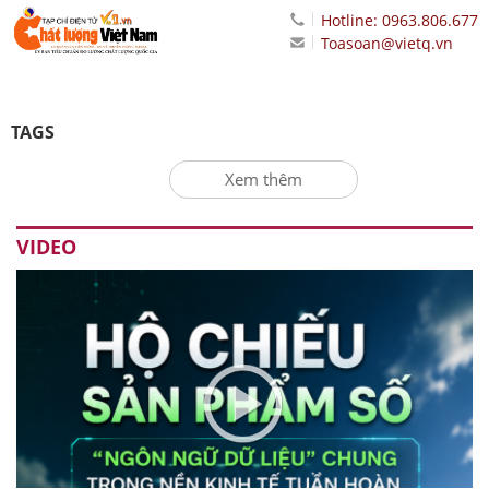
Hotline: 0963.806.677
Toasoan@vietq.vn
TAGS
Xem thêm
VIDEO