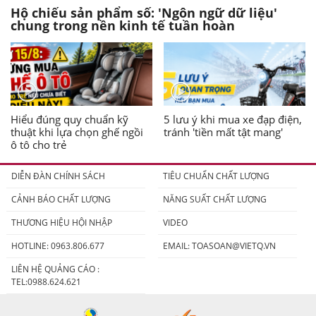
Hộ chiếu sản phẩm số: 'Ngôn ngữ dữ liệu'
chung trong nền kinh tế tuần hoàn
Hiểu đúng quy chuẩn kỹ
5 lưu ý khi mua xe đạp điện,
thuật khi lựa chọn ghế ngồi
tránh 'tiền mất tật mang'
ô tô cho trẻ
DIỄN ĐÀN CHÍNH SÁCH
TIÊU CHUẨN CHẤT LƯỢNG
CẢNH BÁO CHẤT LƯỢNG
NĂNG SUẤT CHẤT LƯỢNG
THƯƠNG HIỆU HỘI NHẬP
VIDEO
HOTLINE: 0963.806.677
EMAIL:
TOASOAN@VIETQ.VN
LIÊN HỆ QUẢNG CÁO :
TEL:0988.624.621