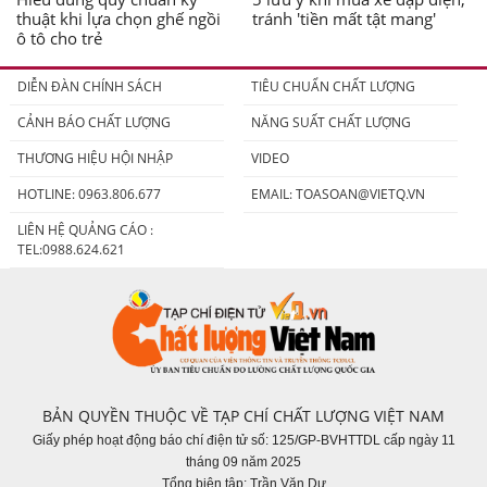
thuật khi lựa chọn ghế ngồi
tránh 'tiền mất tật mang'
ô tô cho trẻ
DIỄN ĐÀN CHÍNH SÁCH
TIÊU CHUẨN CHẤT LƯỢNG
CẢNH BÁO CHẤT LƯỢNG
NĂNG SUẤT CHẤT LƯỢNG
THƯƠNG HIỆU HỘI NHẬP
VIDEO
HOTLINE: 0963.806.677
EMAIL:
TOASOAN@VIETQ.VN
LIÊN HỆ QUẢNG CÁO :
TEL:0988.624.621
BẢN QUYỀN THUỘC VỀ TẠP CHÍ CHẤT LƯỢNG VIỆT NAM
Giấy phép hoạt động báo chí điện tử số: 125/GP-BVHTTDL cấp ngày 11
tháng 09 năm 2025
Tổng biên tập: Trần Văn Dư