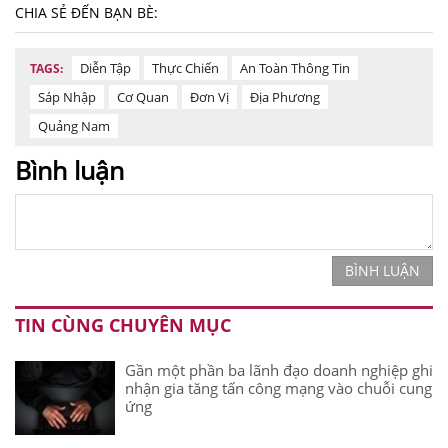
CHIA SẺ ĐẾN BẠN BÈ:
Diễn Tập
Thực Chiến
An Toàn Thông Tin
TAGS:
Sáp Nhập
Cơ Quan
Đơn Vị
Địa Phương
Quảng Nam
Bình luận
BÌNH LUẬN
TIN CÙNG CHUYÊN MỤC
Gần một phần ba lãnh đạo doanh nghiệp ghi
nhận gia tăng tấn công mạng vào chuỗi cung
ứng