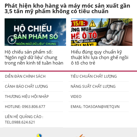
Phát hiện kho hàng và máy móc sản xuất gần
3,5 tấn mỹ phẩm không có tiêu chuẩn
Hộ chiếu sản phẩm số:
Hiểu đúng quy chuẩn kỹ
'Ngôn ngữ dữ liệu' chung
thuật khi lựa chọn ghế ngồi
trong nền kinh tế tuần hoàn
ô tô cho trẻ
DIỄN ĐÀN CHÍNH SÁCH
TIÊU CHUẨN CHẤT LƯỢNG
CẢNH BÁO CHẤT LƯỢNG
NĂNG SUẤT CHẤT LƯỢNG
THƯƠNG HIỆU HỘI NHẬP
VIDEO
HOTLINE: 0963.806.677
EMAIL:
TOASOAN@VIETQ.VN
LIÊN HỆ QUẢNG CÁO :
TEL:0988.624.621