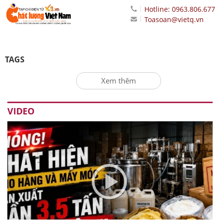
Hotline: 0963.806.677
Toasoan@vietq.vn
TAGS
Xem thêm
VIDEO