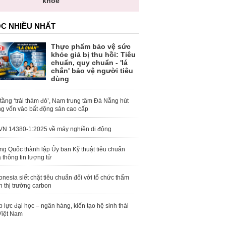
khỏe
C NHIỀU NHẤT
Thực phẩm bảo vệ sức
khỏe giả bị thu hồi: Tiêu
chuẩn, quy chuẩn - 'lá
chắn' bảo vệ người tiêu
dùng
tầng ‘trải thảm đỏ’, Nam trung tâm Đà Nẵng hút
g vốn vào bất động sản cao cấp
N 14380-1:2025 về máy nghiền di động
ng Quốc thành lập Ủy ban Kỹ thuật tiêu chuẩn
 thông tin lượng tử
onesia siết chặt tiêu chuẩn đối với tổ chức thẩm
h thị trường carbon
 lực đại học – ngân hàng, kiến tạo hệ sinh thái
Việt Nam