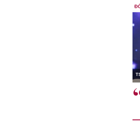
ĐỐ
ó Viện trưởng
T
ệc phải làm
Việc sử dụng hiệu quả chính
và trên thực tế
sách tài khóa không chỉ mang ý
 hành như tăng
nghĩa hỗ trợ ngắn hạn mà còn
a học công
đóng vai trò tạo nền tảng cho
 các cơ chế
tăng trưởng bền vững dài hạn.
i mới sáng tạo,