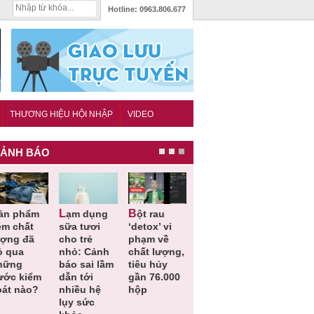
Hotline:
0963.806.677
THƯƠNG HIỆU HỘI NHẬP
VIDEO
ẢNH BÁO
Lạm dụng
Bột rau
Những quy
Thu hồi đồ
ém chất
sữa tươi
‘detox’ vi
định cần
ngủ trẻ e
ượng đã
cho trẻ
phạm về
biết trong
Michley d
ỏ qua
nhỏ: Cảnh
chất lượng,
QCVN
không đá
hững
báo sai lầm
tiêu hủy
25:2025/BCT
ứng tiêu
ước kiểm
dẫn tới
gần 76.000
để hạn chế
chuẩn an
oát nào?
nhiều hệ
hộp
sự cố điện
toàn
lụy sức
khi thi công