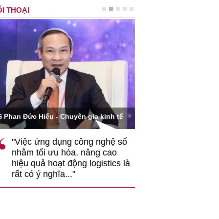
I THOẠI
Ông Hoàng Quang Phòn
S Phan Đức Hiếu - Chuyên gia kinh tế
VCCI
"Việc ứng dụng công nghệ số
""Theo tôi, cần 
nhằm tối ưu hóa, nâng cao
gốc rễ về nhận
hiệu quả hoạt động logistics là
nghiệp cần coi
rất có ý nghĩa..."
động hài hoà là
triển..."