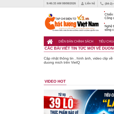
9:46:33 AM
08/08/2026
Liên hệ
(84-2)
Chiến 
Công c
hạn ch
Nghệ t
sống c
Vì sao
gia đố
DIỄN ĐÀN CHÍNH SÁCH
TIÊU CH
CÁC BÀI VIẾT TIN TỨC MỚI VỀ DUO
Cập nhật thông tin , hình ảnh, video clip v
duong mich trên VietQ
n phẩm
Lạm dụng
Bột rau
Những quy
Thu hồi đồ
VIDEO HOT
kém chất
sữa tươi
‘detox’ vi
định cần
ngủ trẻ
lượng đã
cho trẻ
phạm về
biết trong
Michley
bỏ qua
nhỏ: Cảnh
chất lượng,
QCVN
không đ
những
báo sai lầm
tiêu hủy
25:2025/BCT
ứng tiê
bước kiểm
dẫn tới
gần 76.000
để hạn chế
chuẩn a
soát nào?
nhiều hệ
hộp
sự cố điện
toàn
lụy sức
khi thi công