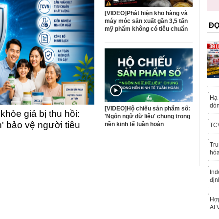
trái phép
[VIDEO]Phát hiện kho hàng và
máy móc sản xuất gần 3,5 tấn
ĐỌ
mỹ phẩm không có tiêu chuẩn
Hạ 
dòn
[VIDEO]Hộ chiếu sản phẩm số:
ỏe giả bị thu hồi:
'Ngôn ngữ dữ liệu' chung trong
n' bảo vệ người tiêu
nền kinh tế tuần hoàn
TCV
Tru
hóa
Ind
địn
Hợp
AI 