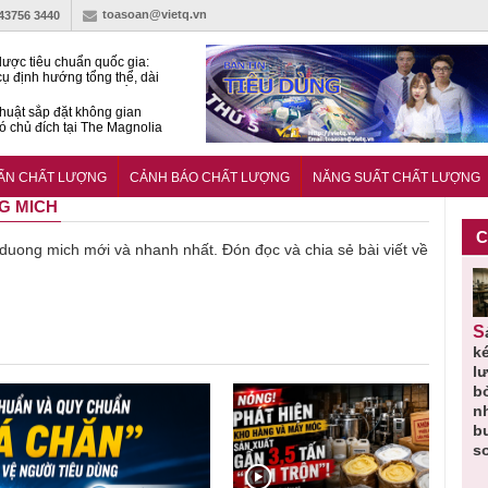
toasoan@vietq.vn
-43756 3440
lược tiêu chuẩn quốc gia:
ụ định hướng tổng thể, dài
o hoạt động tiêu chuẩn
huật sắp đặt không gian
ó chủ đích tại The Magnolia
 Ghana siết tiêu chuẩn quốc
i với xe cũ nhập khẩu?
UẨN CHẤT LƯỢNG
CẢNH BÁO CHẤT LƯỢNG
NĂNG SUẤT CHẤT LƯỢNG
NG MICH
C
ề duong mich mới và nhanh nhất. Đón đọc và chia sẻ bài viết về
Thu hồi
Người tiêu
Cảnh báo
Thu hồi
Sản phẩm
 em
Cao lỏng
dùng cần
sản phẩm
toàn quốc
k
 do
Cảm cúm
cảnh giác
nhập ngoại
và tiêu hủy
l
áp
Bảo
lựa chọn
bị thu hồi
nước rửa
b
u
Phương
thịt lợn đạt
do mất an
tay dạng
n
n
không đạt
tiêu chuẩn
toàn có thể
bọt Layer
b
chất lượng
và an toàn
xuất hiện
Clean do
s
tại Việt Nam
sản xuất