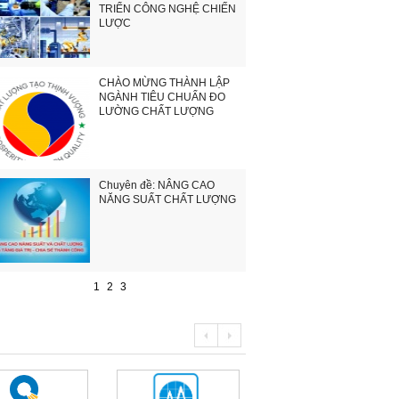
TRIỂN CÔNG NGHỆ CHIẾN
LƯỢC
CHÀO MỪNG THÀNH LẬP
NGÀNH TIÊU CHUẨN ĐO
LƯỜNG CHẤT LƯỢNG
Chuyên đề: NÂNG CAO
NĂNG SUẤT CHẤT LƯỢNG
1
2
3