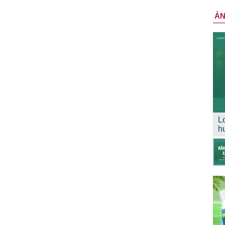
Ả
L
h