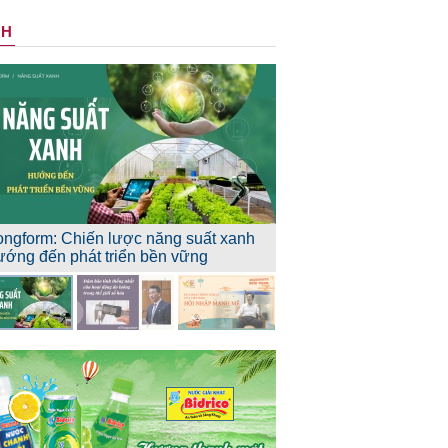
NH
ongform: Chiến lược năng suất xanh
ướng đến phát triển bền vững