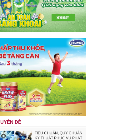
UYÊN ĐỀ
TIÊU CHUẨN, QUY CHUẨN
KỸ THUẬT PHỤC VỤ PHÁT