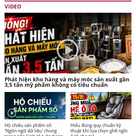
VIDEO
Phát hiện kho hàng và máy móc sản xuất gần
3,5 tấn mỹ phẩm không có tiêu chuẩn
Hộ chiếu sản phẩm số:
Hiểu đúng quy chuẩn kỹ
'Ngôn ngữ dữ liệu' chung
thuật khi lựa chọn ghế ngồi
trong nền kinh tế tuần hoàn
ô tô cho trẻ