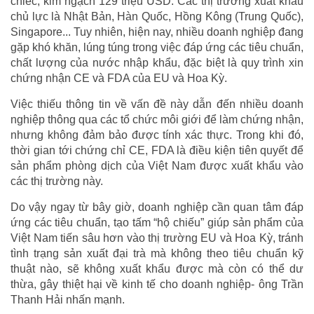
chiếc, kim ngạch 129 triệu USD. Các thị trường xuất khẩu
chủ lực là Nhật Bản, Hàn Quốc, Hồng Kông (Trung Quốc),
Singapore... Tuy nhiên, hiện nay, nhiều doanh nghiệp đang
gặp khó khăn, lúng túng trong việc đáp ứng các tiêu chuẩn,
chất lượng của nước nhập khẩu, đặc biệt là quy trình xin
chứng nhận CE và FDA của EU và Hoa Kỳ.
Việc thiếu thông tin về vấn đề này dẫn đến nhiều doanh
nghiệp thông qua các tổ chức môi giới để làm chứng nhận,
nhưng không đảm bảo được tính xác thực. Trong khi đó,
thời gian tới chứng chỉ CE, FDA là điều kiện tiên quyết để
sản phẩm phòng dịch của Việt Nam được xuất khẩu vào
các thị trường này.
Do vậy ngay từ bây giờ, doanh nghiệp cần quan tâm đáp
ứng các tiêu chuẩn, tạo tấm “hộ chiếu” giúp sản phẩm của
Việt Nam tiến sâu hơn vào thị trường EU và Hoa Kỳ, tránh
tình trạng sản xuất đại trà mà không theo tiêu chuẩn kỹ
thuật nào, sẽ không xuất khẩu được mà còn có thể dư
thừa, gây thiệt hại về kinh tế cho doanh nghiệp- ông Trần
Thanh Hải nhấn mạnh.