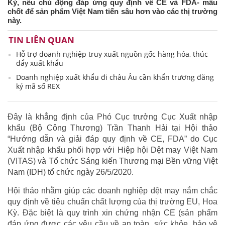
Kỳ, nếu chủ động đáp ứng quy định về CE và FDA- mấu
chốt để sản phẩm Việt Nam tiến sâu hơn vào các thị trường
này.
TIN LIÊN QUAN
Hỗ trợ doanh nghiệp truy xuất nguồn gốc hàng hóa, thúc
đẩy xuất khẩu
Doanh nghiệp xuất khẩu đi châu Âu cần khẩn trương đăng
ký mã số REX
Đây là khẳng định của Phó Cục trưởng Cục Xuất nhập
khẩu (Bộ Công Thương) Trần Thanh Hải tại Hội thảo
“Hướng dẫn và giải đáp quy định về CE, FDA” do Cục
Xuất nhập khẩu phối hợp với Hiệp hội Dệt may Việt Nam
(VITAS) và Tổ chức Sáng kiến Thương mại Bền vững Việt
Nam (IDH) tổ chức ngày 26/5/2020.
Hội thảo nhằm giúp các doanh nghiệp dệt may nắm chắc
quy định về tiêu chuẩn chất lượng của thị trường EU, Hoa
Kỳ. Đặc biệt là quy trình xin chứng nhận CE (sản phẩm
đáp ứng được các yêu cầu về an toàn, sức khỏe, bảo vệ