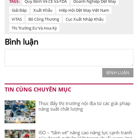
Quy Định Về CE Và FDA
Doanh Nghiệp Dệt May
TAGS:
Giải Đáp
Xuất Khẩu
Hiệp Hội Dệt May Việt Nam
VITAS
Bộ Công Thương
Cục Xuất Nhập Khẩu
Thị Trường EU Và Hoa Kỳ
Bình luận
BÌNH LUẬN
TIN CÙNG CHUYÊN MỤC
Thúc đẩy thị trường nội địa từ các giải pháp
năng suất chất lượng
ISO – “tấm vé” nâng cao năng lực cạnh tranh
của doanh nghiệp Việt trong chuỗi cung ứng