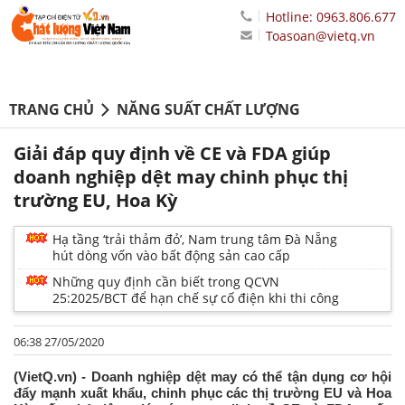
Hotline: 0963.806.677
Toasoan@vietq.vn
TRANG CHỦ
NĂNG SUẤT CHẤT LƯỢNG
Giải đáp quy định về CE và FDA giúp
doanh nghiệp dệt may chinh phục thị
trường EU, Hoa Kỳ
Hạ tầng ‘trải thảm đỏ’, Nam trung tâm Đà Nẵng
hút dòng vốn vào bất động sản cao cấp
Những quy định cần biết trong QCVN
25:2025/BCT để hạn chế sự cố điện khi thi công
06:38 27/05/2020
(VietQ.vn) - Doanh nghiệp dệt may có thể tận dụng cơ hội
đẩy mạnh xuất khẩu, chinh phục các thị trường EU và Hoa