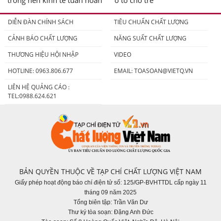
DIỄN ĐÀN CHÍNH SÁCH
TIÊU CHUẨN CHẤT LƯỢNG
CẢNH BÁO CHẤT LƯỢNG
NĂNG SUẤT CHẤT LƯỢNG
THƯƠNG HIỆU HỘI NHẬP
VIDEO
HOTLINE: 0963.806.677
EMAIL:
TOASOAN@VIETQ.VN
LIÊN HỆ QUẢNG CÁO :
TEL:0988.624.621
BẢN QUYỀN THUỘC VỀ TẠP CHÍ CHẤT LƯỢNG VIỆT NAM
Giấy phép hoạt động báo chí điện tử số: 125/GP-BVHTTDL cấp ngày 11
tháng 09 năm 2025
Tổng biên tập: Trần Văn Dư
Thư ký tòa soạn: Đặng Anh Đức