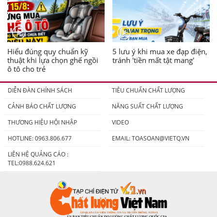
Hiểu đúng quy chuẩn kỹ
5 lưu ý khi mua xe đạp điện,
thuật khi lựa chọn ghế ngồi
tránh 'tiền mất tật mang'
ô tô cho trẻ
DIỄN ĐÀN CHÍNH SÁCH
TIÊU CHUẨN CHẤT LƯỢNG
CẢNH BÁO CHẤT LƯỢNG
NĂNG SUẤT CHẤT LƯỢNG
THƯƠNG HIỆU HỘI NHẬP
VIDEO
HOTLINE: 0963.806.677
EMAIL:
TOASOAN@VIETQ.VN
LIÊN HỆ QUẢNG CÁO :
TEL:0988.624.621