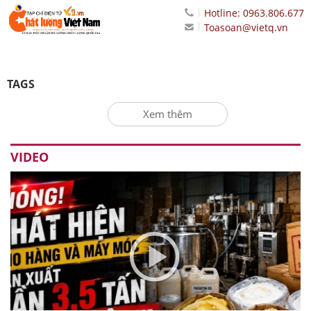
Hotline: 0963.806.677
Toasoan@vietq.vn
TAGS
Xem thêm
VIDEO