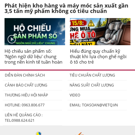
Phát hiện kho hàng và máy móc sản xuất gần
3,5 tấn mỹ phẩm không có tiêu chuẩn
Hộ chiếu sản phẩm số:
Hiểu đúng quy chuẩn kỹ
'Ngôn ngữ dữ liệu' chung
thuật khi lựa chọn ghế ngồi
trong nền kinh tế tuần hoàn
ô tô cho trẻ
DIỄN ĐÀN CHÍNH SÁCH
TIÊU CHUẨN CHẤT LƯỢNG
CẢNH BÁO CHẤT LƯỢNG
NĂNG SUẤT CHẤT LƯỢNG
THƯƠNG HIỆU HỘI NHẬP
VIDEO
HOTLINE: 0963.806.677
EMAIL:
TOASOAN@VIETQ.VN
LIÊN HỆ QUẢNG CÁO :
TEL:0988.624.621