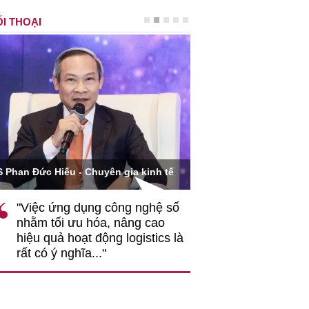
I THOẠI
Ông Hoàng Quang Phòn
S Phan Đức Hiếu - Chuyên gia kinh tế
VCCI
"Việc ứng dụng công nghệ số
""Theo tôi, cần 
nhằm tối ưu hóa, nâng cao
gốc rễ về nhận
hiệu quả hoạt động logistics là
nghiệp cần coi
rất có ý nghĩa..."
động hài hoà là
triển..."