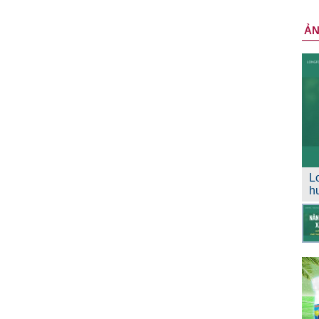
Ả
L
h