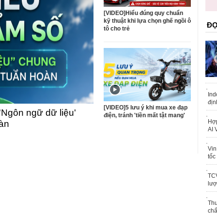
trái phép
khỏe
[VIDEO]Hiểu đúng quy chuẩn
kỹ thuật khi lựa chọn ghế ngồi ô
ĐỌ
tô cho trẻ
Ind
địn
[VIDEO]5 lưu ý khi mua xe đạp
'Ngôn ngữ dữ liệu'
điện, tránh 'tiền mất tật mang'
Hợp
oàn
AI 
Vin
tốc
TCV
lượ
Thu
chấ