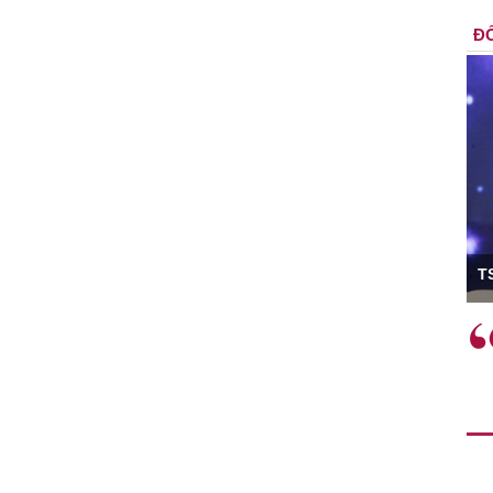
ĐỐ
ó Viện trưởng
T
ệc phải làm
Việc sử dụng hiệu quả chính
và trên thực tế
sách tài khóa không chỉ mang ý
 hành như tăng
nghĩa hỗ trợ ngắn hạn mà còn
a học công
đóng vai trò tạo nền tảng cho
 các cơ chế
tăng trưởng bền vững dài hạn.
i mới sáng tạo,