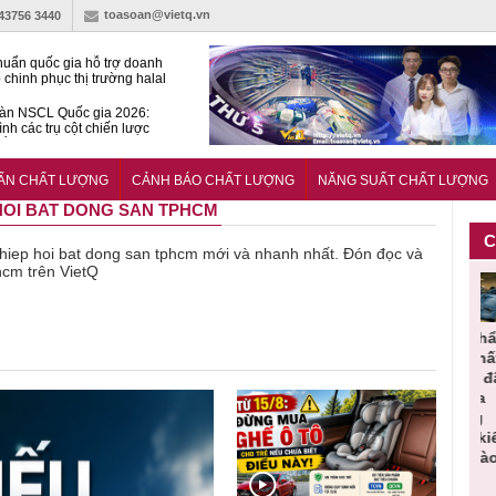
toasoan@vietq.vn
-43756 3440
huẩn quốc gia hỗ trợ doanh
 chinh phục thị trường halal
àn NSCL Quốc gia 2026:
ình các trụ cột chiến lược
iển trong thời đại mới
ễn ra Diễn đàn Năng suất
ượng Quốc gia năm 2026
UẨN CHẤT LƯỢNG
CẢNH BÁO CHẤT LƯỢNG
NĂNG SUẤT CHẤT LƯỢNG
P HOI BAT DONG SAN TPHCM
C
về hiep hoi bat dong san tphcm mới và nhanh nhất. Đón đọc và
phcm trên VietQ
Cảnh báo
Thu hồi
Sản phẩm
Lạm dụng
 cần
sản phẩm
toàn quốc
kém chất
sữa tươi
giác
nhập ngoại
và tiêu hủy
lượng đã
cho trẻ
họn
bị thu hồi
nước rửa
bỏ qua
nhỏ: Cảnh
ợn đạt
do mất an
tay dạng
những
báo sai lầm
chuẩn
toàn có thể
bọt Layer
bước kiểm
dẫn tới
 toàn
xuất hiện
Clean do
soát nào?
nhiều hệ
tại Việt Nam
sản xuất
lụy sức