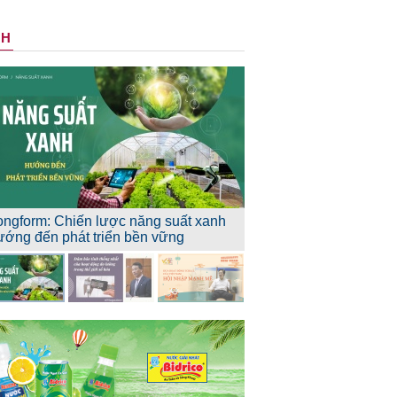
NH
ongform: Chiến lược năng suất xanh
ướng đến phát triển bền vững