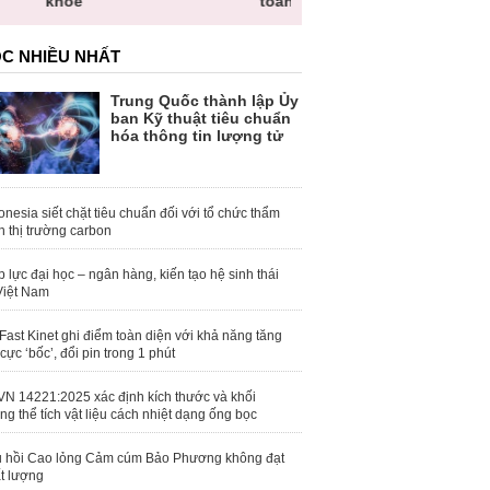
toàn quốc
C NHIỀU NHẤT
Trung Quốc thành lập Ủy
ban Kỹ thuật tiêu chuẩn
hóa thông tin lượng tử
onesia siết chặt tiêu chuẩn đối với tổ chức thẩm
h thị trường carbon
 lực đại học – ngân hàng, kiến tạo hệ sinh thái
Việt Nam
Fast Kinet ghi điểm toàn diện với khả năng tăng
 cực ‘bốc’, đổi pin trong 1 phút
N 14221:2025 xác định kích thước và khối
ng thể tích vật liệu cách nhiệt dạng ống bọc
 hồi Cao lỏng Cảm cúm Bảo Phương không đạt
t lượng