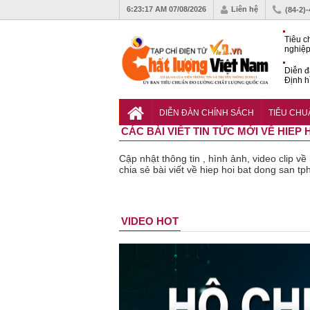
6:23:18 AM
07/08/2026
Liên hệ
(84-2)
Tiêu c
nghiệp
Diễn đ
Định h
phát tr
Sắp di
Chất l
DIỄN ĐÀN CHÍNH SÁCH
TIÊU CH
CÁC BÀI VIẾT TIN TỨC MỚI VỀ HIE
Cập nhật thông tin , hình ảnh, video clip 
chia sẻ bài viết về hiep hoi bat dong san t
Bột rau
Cảnh báo
Thu hồi
Thu hồi
Người tiêu
VIDEO HOT
‘detox’ vi
39 lô thực
toàn quốc
Cao lỏng
dùng
phạm về
phẩm bảo
sản phẩm
Cảm cúm
cảnh 
chất lượng,
vệ sức
tắm gội
Bảo
lựa c
tiêu hủy
khỏe giả,
Oatrum và
Phương
thịt l
gần 76.000
kém chất
Tabame Pro
không đạt
tiêu 
hộp
lượng bị
không đạt
chất lượng
và an
thu hồi
chất lượng