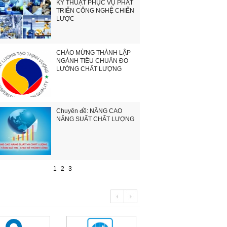
KỸ THUẬT PHỤC VỤ PHÁT
TRIỂN CÔNG NGHỆ CHIẾN
LƯỢC
CHÀO MỪNG THÀNH LẬP
NGÀNH TIÊU CHUẨN ĐO
LƯỜNG CHẤT LƯỢNG
Chuyên đề: NÂNG CAO
NĂNG SUẤT CHẤT LƯỢNG
1
2
3