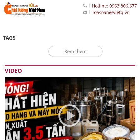
Hotline: 0963.806.677
Toasoan@vietq.vn
TAGS
Xem thêm
VIDEO