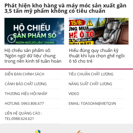
Phát hiện kho hàng và máy móc sản xuất gần
3,5 tấn mỹ phẩm không có tiêu chuẩn
Hộ chiếu sản phẩm số:
Hiểu đúng quy chuẩn kỹ
'Ngôn ngữ dữ liệu' chung
thuật khi lựa chọn ghế ngồi
trong nền kinh tế tuần hoàn
ô tô cho trẻ
DIỄN ĐÀN CHÍNH SÁCH
TIÊU CHUẨN CHẤT LƯỢNG
CẢNH BÁO CHẤT LƯỢNG
NĂNG SUẤT CHẤT LƯỢNG
THƯƠNG HIỆU HỘI NHẬP
VIDEO
HOTLINE: 0963.806.677
EMAIL:
TOASOAN@VIETQ.VN
LIÊN HỆ QUẢNG CÁO :
TEL:0988.624.621