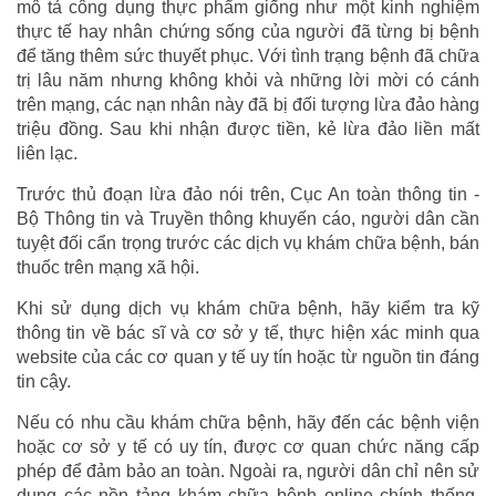
mô tả công dụng thực phẩm giống như một kinh nghiệm
thực tế hay nhân chứng sống của người đã từng bị bệnh
để tăng thêm sức thuyết phục. Với tình trạng bệnh đã chữa
trị lâu năm nhưng không khỏi và những lời mời có cánh
trên mạng, các nạn nhân này đã bị đối tượng lừa đảo hàng
triệu đồng. Sau khi nhận được tiền, kẻ lừa đảo liền mất
liên lạc.
Trước thủ đoạn lừa đảo nói trên, Cục An toàn thông tin -
Bộ Thông tin và Truyền thông khuyến cáo, người dân cần
tuyệt đối cẩn trọng trước các dịch vụ khám chữa bệnh, bán
thuốc trên mạng xã hội.
Khi sử dụng dịch vụ khám chữa bệnh, hãy kiểm tra kỹ
thông tin về bác sĩ và cơ sở y tế, thực hiện xác minh qua
website của các cơ quan y tế uy tín hoặc từ nguồn tin đáng
tin cậy.
Nếu có nhu cầu khám chữa bệnh, hãy đến các bệnh viện
hoặc cơ sở y tế có uy tín, được cơ quan chức năng cấp
phép để đảm bảo an toàn. Ngoài ra, người dân chỉ nên sử
dụng các nền tảng khám chữa bệnh online chính thống,