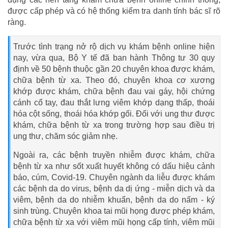
được cấp phép và có hệ thống kiểm tra danh tính bác sĩ rõ
ràng.
Trước tình trạng nở rộ dịch vụ khám bệnh online hiện
nay, vừa qua, Bộ Y tế đã ban hành Thông tư 30 quy
định về 50 bệnh thuộc gần 20 chuyên khoa được khám,
chữa bệnh từ xa. Theo đó, chuyên khoa cơ xương
khớp được khám, chữa bệnh đau vai gáy, hội chứng
cánh cổ tay, đau thắt lưng viêm khớp dạng thấp, thoái
hóa cột sống, thoái hóa khớp gối. Đối với ung thư được
khám, chữa bệnh từ xa trong trường hợp sau điều trị
ung thư, chăm sóc giảm nhẹ.
Ngoài ra, các bệnh truyền nhiễm được khám, chữa
bệnh từ xa như sốt xuất huyết không có dấu hiệu cảnh
báo, cúm, Covid-19. Chuyên ngành da liễu được khám
các bệnh da do virus, bệnh da dị ứng - miễn dịch và da
viêm, bệnh da do nhiễm khuẩn, bệnh da do nấm - ký
sinh trùng. Chuyên khoa tai mũi họng được phép khám,
chữa bệnh từ xa với viêm mũi họng cấp tính, viêm mũi