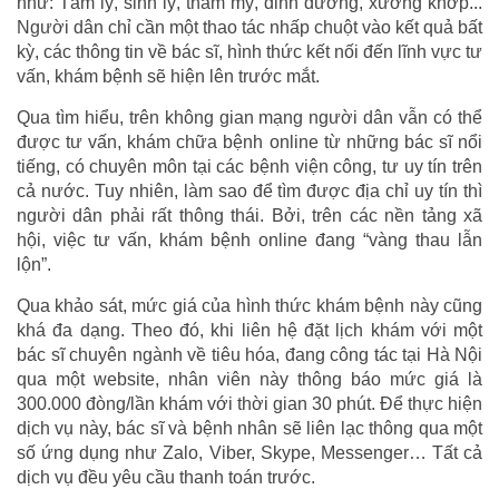
như: Tâm lý, sinh lý, thẩm mỹ, dinh dưỡng, xương khớp...
Người dân chỉ cần một thao tác nhấp chuột vào kết quả bất
kỳ, các thông tin về bác sĩ, hình thức kết nối đến lĩnh vực tư
vấn, khám bệnh sẽ hiện lên trước mắt.
Qua tìm hiểu, trên không gian mạng người dân vẫn có thể
được tư vấn, khám chữa bệnh online từ những bác sĩ nổi
tiếng, có chuyên môn tại các bệnh viện công, tư uy tín trên
cả nước. Tuy nhiên, làm sao để tìm được địa chỉ uy tín thì
người dân phải rất thông thái. Bởi, trên các nền tảng xã
hội, việc tư vấn, khám bệnh online đang “vàng thau lẫn
lộn”.
Qua khảo sát, mức giá của hình thức khám bệnh này cũng
khá đa dạng. Theo đó, khi liên hệ đặt lịch khám với một
bác sĩ chuyên ngành về tiêu hóa, đang công tác tại Hà Nội
qua một website, nhân viên này thông báo mức giá là
300.000 đòng/lần khám với thời gian 30 phút. Để thực hiện
dịch vụ này, bác sĩ và bệnh nhân sẽ liên lạc thông qua một
số ứng dụng như Zalo, Viber, Skype, Messenger… Tất cả
dịch vụ đều yêu cầu thanh toán trước.