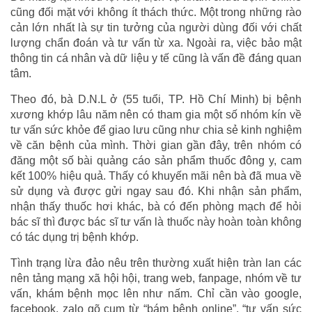
cũng đối mặt với không ít thách thức. Một trong những rào
cản lớn nhất là sự tin tưởng của người dùng đối với chất
lượng chẩn đoán và tư vấn từ xa. Ngoài ra, việc bảo mật
thông tin cá nhân và dữ liệu y tế cũng là vấn đề đáng quan
tâm.
Theo đó, bà D.N.L ở (55 tuổi, TP. Hồ Chí Minh) bị bệnh
xương khớp lâu năm nên có tham gia một số nhóm kín về
tư vấn sức khỏe để giao lưu cũng như chia sẻ kinh nghiệm
về căn bệnh của mình. Thời gian gần đây, trên nhóm có
đăng một số bài quảng cáo sản phẩm thuốc đông y, cam
kết 100% hiệu quả. Thấy có khuyến mãi nên bà đã mua về
sử dụng và được gửi ngay sau đó. Khi nhận sản phẩm,
nhận thấy thuốc hơi khác, bà có đến phòng mạch để hỏi
bác sĩ thì được bác sĩ tư vấn là thuốc này hoàn toàn không
có tác dụng trị bệnh khớp.
Tình trạng lừa đảo nêu trên thường xuất hiện tràn lan các
nên tảng mạng xã hội hội, trang web, fanpage, nhóm về tư
vấn, khám bệnh mọc lên như nấm. Chỉ cần vào google,
facebook, zalo gõ cụm từ “bám bệnh online”, “tư vấn sức