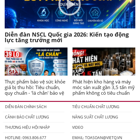
Diễn đàn NSCL Quốc gia 2026: Kiến tạo động
lực tăng trưởng mới
Thực phẩm bảo vệ sức khỏe
Phát hiện kho hàng và máy
giả bị thu hồi: Tiêu chuẩn,
móc sản xuất gần 3,5 tấn mỹ
quy chuẩn - 'lá chắn' bảo vệ
phẩm không có tiêu chuẩn
người tiêu dùng
DIỄN ĐÀN CHÍNH SÁCH
TIÊU CHUẨN CHẤT LƯỢNG
CẢNH BÁO CHẤT LƯỢNG
NĂNG SUẤT CHẤT LƯỢNG
THƯƠNG HIỆU HỘI NHẬP
VIDEO
HOTLINE: 0963.806.677
EMAIL:
TOASOAN@VIETQ.VN