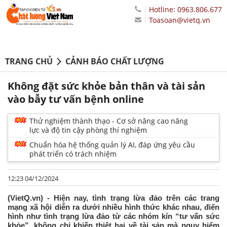
Hotline: 0963.806.677
Toasoan@vietq.vn
TRANG CHỦ
CẢNH BÁO CHẤT LƯỢNG
Không đặt sức khỏe bản thân và tài sản
vào bẫy tư vấn bệnh online
Thử nghiệm thành thạo - Cơ sở nâng cao năng
lực và độ tin cậy phòng thí nghiệm
Chuẩn hóa hệ thống quản lý AI, đáp ứng yêu cầu
phát triển có trách nhiệm
12:23 04/12/2024
(VietQ.vn) - Hiện nay, tình trạng lừa đảo trên các trang
mạng xã hội diễn ra dưới nhiều hình thức khác nhau, điển
hình như tình trạng lừa đảo từ các nhóm kín “tư vấn sức
khỏe”, không chỉ khiến thiệt hại về tài sản mà nguy hiểm