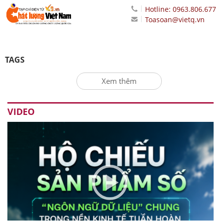
Hotline: 0963.806.677
Toasoan@vietq.vn
TAGS
Xem thêm
VIDEO