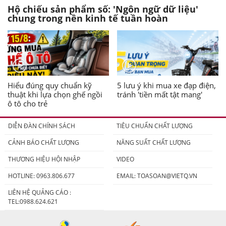
Hộ chiếu sản phẩm số: 'Ngôn ngữ dữ liệu'
chung trong nền kinh tế tuần hoàn
Hiểu đúng quy chuẩn kỹ
5 lưu ý khi mua xe đạp điện,
thuật khi lựa chọn ghế ngồi
tránh 'tiền mất tật mang'
ô tô cho trẻ
DIỄN ĐÀN CHÍNH SÁCH
TIÊU CHUẨN CHẤT LƯỢNG
CẢNH BÁO CHẤT LƯỢNG
NĂNG SUẤT CHẤT LƯỢNG
THƯƠNG HIỆU HỘI NHẬP
VIDEO
HOTLINE: 0963.806.677
EMAIL:
TOASOAN@VIETQ.VN
LIÊN HỆ QUẢNG CÁO :
TEL:0988.624.621