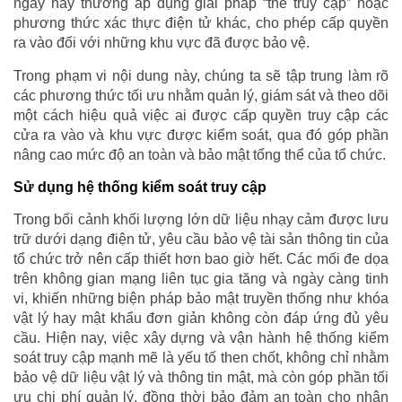
ngày nay thường áp dụng giải pháp “thẻ truy cập” hoặc
phương thức xác thực điện tử khác, cho phép cấp quyền
ra vào đối với những khu vực đã được bảo vệ.
Trong phạm vi nội dung này, chúng ta sẽ tập trung làm rõ
các phương thức tối ưu nhằm quản lý, giám sát và theo dõi
một cách hiệu quả việc ai được cấp quyền truy cập các
cửa ra vào và khu vực được kiểm soát, qua đó góp phần
nâng cao mức độ an toàn và bảo mật tổng thể của tổ chức.
Sử dụng hệ thống kiểm soát truy cập
Trong bối cảnh khối lượng lớn dữ liệu nhạy cảm được lưu
trữ dưới dạng điện tử, yêu cầu bảo vệ tài sản thông tin của
tổ chức trở nên cấp thiết hơn bao giờ hết. Các mối đe dọa
trên không gian mạng liên tục gia tăng và ngày càng tinh
vi, khiến những biện pháp bảo mật truyền thống như khóa
vật lý hay mật khẩu đơn giản không còn đáp ứng đủ yêu
cầu. Hiện nay, việc xây dựng và vận hành hệ thống kiểm
soát truy cập mạnh mẽ là yếu tố then chốt, không chỉ nhằm
bảo vệ dữ liệu vật lý và thông tin mật, mà còn góp phần tối
ưu chi phí quản lý, đồng thời bảo đảm an toàn cho nhân