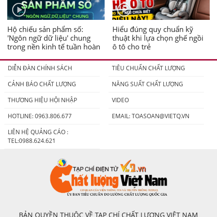
Hộ chiếu sản phẩm số:
Hiểu đúng quy chuẩn kỹ
'Ngôn ngữ dữ liệu' chung
thuật khi lựa chọn ghế ngồi
trong nền kinh tế tuần hoàn
ô tô cho trẻ
DIỄN ĐÀN CHÍNH SÁCH
TIÊU CHUẨN CHẤT LƯỢNG
CẢNH BÁO CHẤT LƯỢNG
NĂNG SUẤT CHẤT LƯỢNG
THƯƠNG HIỆU HỘI NHẬP
VIDEO
HOTLINE: 0963.806.677
EMAIL:
TOASOAN@VIETQ.VN
LIÊN HỆ QUẢNG CÁO :
TEL:0988.624.621
BẢN QUYỀN THUỘC VỀ TẠP CHÍ CHẤT LƯỢNG VIỆT NAM