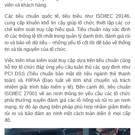
viên và khách hàng.
Các tiêu chuẩn quốc tế, tiêu biểu như ISO/IEC 29146,
cung cấp khuôn khổ tin cậy giúp tổ chức thiết lập các cơ
chế kiểm soát truy cập hiệu quả. Tiêu chuẩn này xác định
rõ các thông lệ tốt nhất trong quản lý danh tính, đánh giá rủi
ro và bảo vệ dữ liệu – những yếu tố cốt lõi để bảo vệ thông
tin và tài nguyên của tổ chức.
Việc triển khai kiểm soát truy cập dựa trên tiêu chuẩn cũng
hỗ trợ tổ chức đáp ứng yêu cầu tuân thủ các quy định như
PCI DSS (Tiêu chuẩn bảo mật dữ liệu ngành thẻ thanh
toán) và HIPAA (Đạo luật về tính khả chuyển và trách
nhiệm giải trình bảo hiểm y tế). Bên cạnh đó, tiêu chuẩn
ISO/IEC 27001 về an ninh thông tin yêu cầu các tổ chức
phải thường xuyên đánh giá các lỗ hổng và rủi ro an ninh
mạng, từ đó áp dụng biện pháp phù hợp nhằm giảm thiểu
rủi ro và bảo đảm an ninh một cách toàn diện ở mọi cấp
độ.