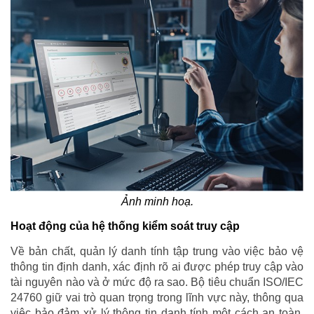
Ảnh minh hoạ.
Hoạt động của hệ thống kiểm soát truy cập
Về bản chất, quản lý danh tính tập trung vào việc bảo vệ
thông tin định danh, xác định rõ ai được phép truy cập vào
tài nguyên nào và ở mức độ ra sao. Bộ tiêu chuẩn ISO/IEC
24760 giữ vai trò quan trọng trong lĩnh vực này, thông qua
việc bảo đảm xử lý thông tin danh tính một cách an toàn,