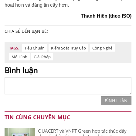
hoạt hơn và đáng tin cậy hơn.
Thanh Hiền (theo ISO)
CHIA SẺ ĐẾN BẠN BÈ:
Tiêu Chuẩn
Kiểm Soát Truy Cập
Công Nghệ
TAGS:
Mô Hình
Giải Pháp
Bình luận
BÌNH LUẬN
TIN CÙNG CHUYÊN MỤC
QUACERT và VNPT Green hợp tác thúc đẩy