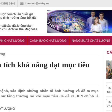
toasoan@vietq.vn
)-43756 3440
lược tiêu chuẩn quốc gia:
ụ định hướng tổng thể, dài
o hoạt động tiêu chuẩn
huật sắp đặt không gian
ó chủ đích tại The Magnolia
 Ghana siết tiêu chuẩn quốc
i với xe cũ nhập khẩu?
UẨN CHẤT LƯỢNG
CẢNH BÁO CHẤT LƯỢNG
NĂNG SUẤT CHẤT LƯỢNG
CẢ
ợng
 tích khả năng đạt mục tiêu
Thu
ứ mệnh, xác định những nhân tố ảnh hưởng và đề ra mục
tiê
sự tăng trưởng so với mục tiêu đã đề ra, KPI chính là
Thu
chấ
HẤT LƯỢNG