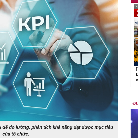
b
c
ĐỐ
g để đo lường, phân tích khả năng đạt được mục tiêu
của tổ chức.