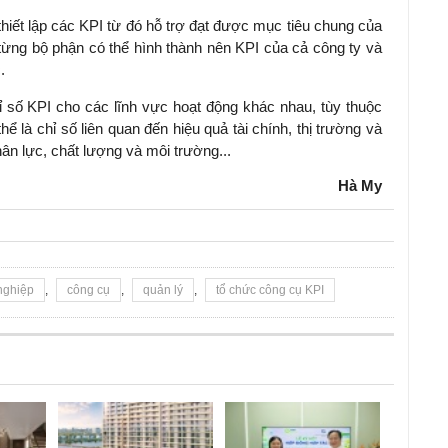
thiết lập các KPI từ đó hỗ trợ đạt được mục tiêu chung của
từng bộ phận có thể hình thành nên KPI của cả công ty và
.
ỉ số KPI cho các lĩnh vực hoạt động khác nhau, tùy thuộc
ể là chỉ số liên quan đến hiệu quả tài chính, thị trường và
hân lực, chất lượng và môi trường...
Hà My
nghiệp
,
công cụ
,
quản lý
,
tổ chức công cụ KPI