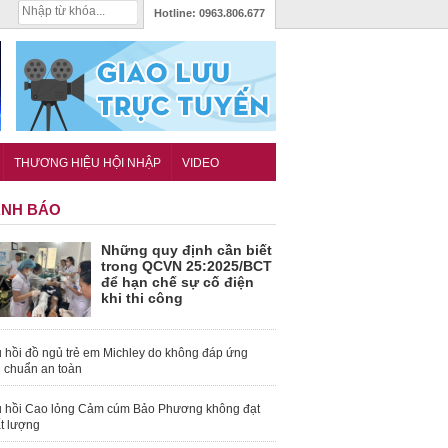
Hotline:
0963.806.677
THƯƠNG HIỆU HỘI NHẬP
VIDEO
NH BÁO
Những quy định cần biết
trong QCVN 25:2025/BCT
để hạn chế sự cố điện
khi thi công
 hồi đồ ngủ trẻ em Michley do không đáp ứng
u chuẩn an toàn
 hồi Cao lỏng Cảm cúm Bảo Phương không đạt
t lượng