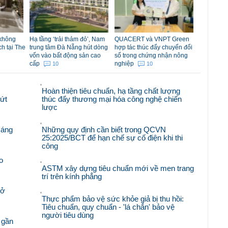
 không
Hạ tầng ‘trải thảm đỏ’, Nam
QUACERT và VNPT Green
ch tại The
trung tâm Đà Nẵng hút dòng
hợp tác thúc đẩy chuyển đổi
vốn vào bất động sản cao
số trong chứng nhận nông
cấp
nghiệp
10
10
Hoàn thiện tiêu chuẩn, hạ tầng chất lượng
bứt
thúc đẩy thương mại hóa công nghệ chiến
lược
sáng
Những quy định cần biết trong QCVN
25:2025/BCT để hạn chế sự cố điện khi thi
công
o
ASTM xây dựng tiêu chuẩn mới về men trang
trí trên kính phẳng
mở
Thực phẩm bảo vệ sức khỏe giả bị thu hồi:
Tiêu chuẩn, quy chuẩn - 'lá chắn' bảo vệ
người tiêu dùng
 gần