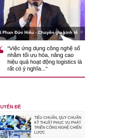
Ông Hoàng Quang Phòn
S Phan Đức Hiếu - Chuyên gia kinh tế
VCCI
"Việc ứng dụng công nghệ số
""Theo tôi, cần 
nhằm tối ưu hóa, nâng cao
gốc rễ về nhận
hiệu quả hoạt động logistics là
nghiệp cần coi
rất có ý nghĩa..."
động hài hoà là
triển..."
UYÊN ĐỀ
TIÊU CHUẨN, QUY CHUẨN
KỸ THUẬT PHỤC VỤ PHÁT
TRIỂN CÔNG NGHỆ CHIẾN
LƯỢC