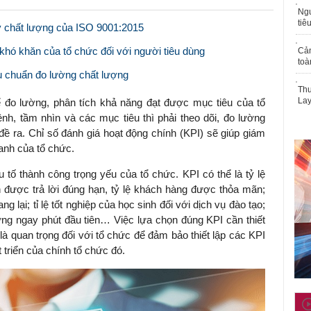
Ngư
tiê
lý chất lượng của ISO 9001:2015
 khó khăn của tổ chức đối với người tiêu dùng
Cả
toà
u chuẩn đo lường chất lượng
Thu
Lay
 đo lường, phân tích khả năng đạt được mục tiêu của tổ
nh, tầm nhìn và các mục tiêu thì phải theo dõi, đo lường
ề ra. Chỉ số đánh giá hoạt động chính (KPI) sẽ giúp giám
oanh của tổ chức.
ố thành công trọng yếu của tổ chức. KPI có thể là tỷ lệ
được trả lời đúng hạn, tỷ lệ khách hàng được thỏa mãn;
lại; tỉ lệ tốt nghiệp của học sinh đối với dịch vụ đào tạo;
ứng ngay phút đầu tiên… Việc lựa chọn đúng KPI cần thiết
 là quan trọng đối với tổ chức để đảm bảo thiết lập các KPI
triển của chính tổ chức đó.