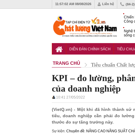
11:57:03 AM
08/08/2026
Liên hệ
(84-2
Chiến 
Công c
hạn ch
Nghệ t
sống c
Vì sao
gia đố
DIỄN ĐÀN CHÍNH SÁCH
TIÊU CH
TRANG CHỦ
Tiêu chuẩn Chất lư
KPI – đo lường, phân
của doanh nghiệp
10:41 27/05/2022
(VietQ.vn) - Một khi đã hình thành s
tiêu, doanh nghiệp cần phải đo lường 
thước đo sự tăng trưởng này.
Sự kiện:
Chuyên đề: NÂNG CAO NĂNG SUẤT C