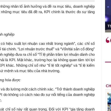
 những nhân tố ảnh hưởng và đề ra mục tiêu, doanh nghiệp
 những mục tiêu đã đề ra, KPI chính là thước đo sự tăng
ó Viện trưởng
T
nh nghiệp
ệc phải làm
Việc sử dụng hiệu quả chính
 có hiệu suất lợi nhuận cao nhất trong ngành”, các chỉ số
và trên thực tế
sách tài khóa không chỉ mang ý
 tài chính. “Lợi nhuận trước thuế” và “Vốn/tài sản cổ đông”
 hành như tăng
nghĩa hỗ trợ ngắn hạn mà còn
nh nghiệp đưa ra chỉ số “Tỉ lệ phần trăm lợi nhuận dành cho
a học công
đóng vai trò tạo nền tảng cho
hải là KPI. Mặt khác, trường học lại không quan tâm tới lợi
 các cơ chế
tăng trưởng bền vững dài hạn.
 khác. Những chỉ số như “tỉ lệ tốt nghiệp” và “tỉ lệ kiếm
i mới sáng tạo,
 sứ mệnh và mục tiêu của nhà trường.
ượng hóa được
CH
nh và đo lường một cách chính xác. “Trở thành doanh nghiệp
KPI do không có cách nào đo sự nổi tiếng của doanh nghiệp
c.
át chỉ số này rất quan trọng. Đối với KPI “gia tăng doanh