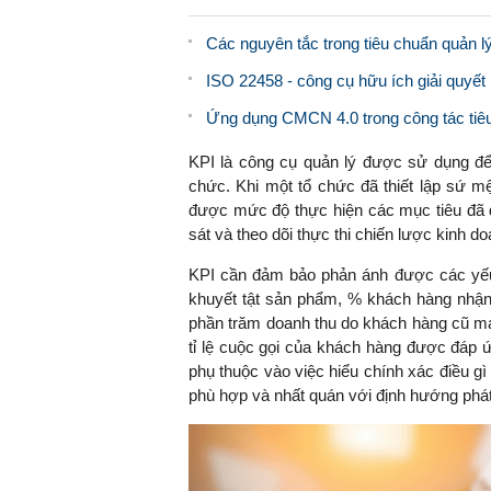
Các nguyên tắc trong tiêu chuẩn quản 
ISO 22458 - công cụ hữu ích giải quyết
Ứng dụng CMCN 4.0 trong công tác tiê
KPI là công cụ quản lý được sử dụng để
chức. Khi một tổ chức đã thiết lập sứ mệ
được mức độ thực hiện các mục tiêu đã đ
sát và theo dõi thực thi chiến lược kinh d
KPI cần đảm bảo phản ánh được các yếu t
khuyết tật sản phẩm, % khách hàng nhận 
phần trăm doanh thu do khách hàng cũ mang 
tỉ lệ cuộc gọi của khách hàng được đáp 
phụ thuộc vào việc hiểu chính xác điều gì
phù hợp và nhất quán với định hướng phát 