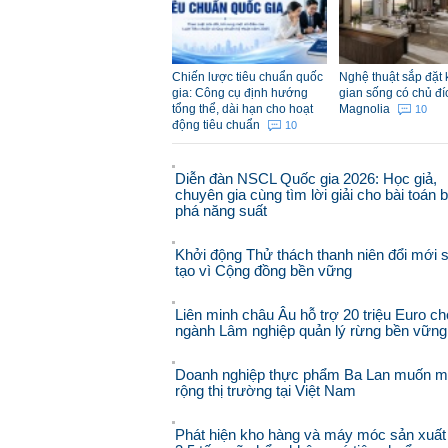
Chiến lược tiêu chuẩn quốc
Nghệ thuật sắp đặt
gia: Công cụ định hướng
gian sống có chủ đí
tổng thể, dài hạn cho hoạt
Magnolia
10
động tiêu chuẩn
10
Diễn đàn NSCL Quốc gia 2026: Học giả,
chuyên gia cùng tìm lời giải cho bài toán 
phá năng suất
Khởi động Thử thách thanh niên đổi mới 
tạo vì Cộng đồng bền vững
Liên minh châu Âu hỗ trợ 20 triệu Euro ch
ngành Lâm nghiệp quản lý rừng bền vững
Doanh nghiệp thực phẩm Ba Lan muốn 
rộng thị trường tại Việt Nam
Phát hiện kho hàng và máy móc sản xuất