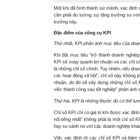
Một khi đã hình thành sứ mệnh, xác định
cần phải đo lường sự tăng trưởng so với
trưởng này.
TS. Nguyễn Đức Độ - Ph
Đặc điểm của công cụ KPI
Viện Kinh tế Tài chính
Thứ nhất, KPI phản ánh mục tiêu của doa
"Có rất nhiều vi
Khi đặt mục tiêu “trở thành doanh nghiệp
ngay từ bây giờ 
KPI sẽ xoay quanh lợi nhuận và các chỉ số
đang được tiến
là những chỉ số chính. Tuy nhiên, nếu doa
đầu tư cho kho
các hoạt động xã hội”, chỉ số này không p
nghệ; ban hành
nhuận, do đó sẽ xây dựng những chỉ số KPI
khuyến khích đổ
việc thành công sau tốt nghiệp” phản ánh
khởi nghiệp..."
Thứ hai, KPI là những thước đo có thể l
Chỉ số KPI chỉ có giá trị khi được xác đị
nổi tiếng nhất” không phải là một chỉ số 
hay so sánh nó với các doanh nghiệp khá
Việc xác định rõ các chỉ số KPI và bám s