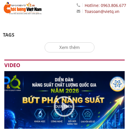
Hotline: 0963.806.677
Toasoan@vietq.vn
TAGS
Xem thêm
VIDEO