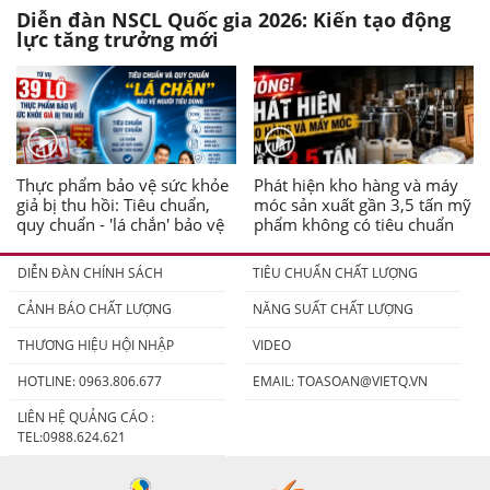
Diễn đàn NSCL Quốc gia 2026: Kiến tạo động
lực tăng trưởng mới
Thực phẩm bảo vệ sức khỏe
Phát hiện kho hàng và máy
giả bị thu hồi: Tiêu chuẩn,
móc sản xuất gần 3,5 tấn mỹ
quy chuẩn - 'lá chắn' bảo vệ
phẩm không có tiêu chuẩn
người tiêu dùng
DIỄN ĐÀN CHÍNH SÁCH
TIÊU CHUẨN CHẤT LƯỢNG
CẢNH BÁO CHẤT LƯỢNG
NĂNG SUẤT CHẤT LƯỢNG
THƯƠNG HIỆU HỘI NHẬP
VIDEO
HOTLINE: 0963.806.677
EMAIL:
TOASOAN@VIETQ.VN
LIÊN HỆ QUẢNG CÁO :
TEL:0988.624.621