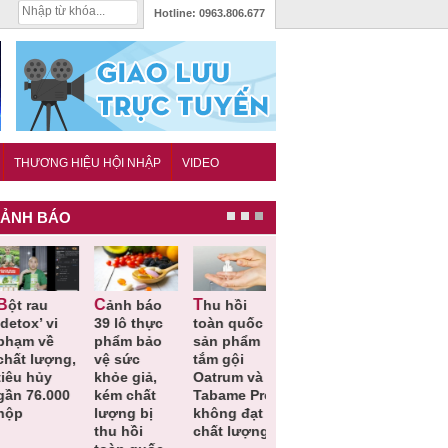
Hotline:
0963.806.677
THƯƠNG HIỆU HỘI NHẬP
VIDEO
ẢNH BÁO
Cảnh báo
Thu hồi
Thu hồi
Người tiêu
etox’ vi
39 lô thực
toàn quốc
Cao lỏng
dùng cần
hạm về
phẩm bảo
sản phẩm
Cảm cúm
cảnh giác
hất lượng,
vệ sức
tắm gội
Bảo
lựa chọn
êu hủy
khỏe giả,
Oatrum và
Phương
thịt lợn đ
ần 76.000
kém chất
Tabame Pro
không đạt
tiêu chuẩ
ộp
lượng bị
không đạt
chất lượng
và an toà
thu hồi
chất lượng