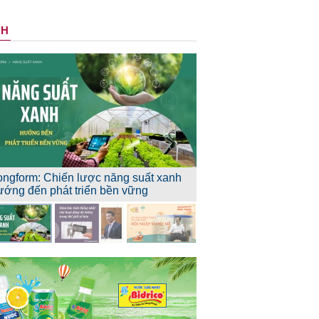
NH
ongform: Chiến lược năng suất xanh
ướng đến phát triển bền vững