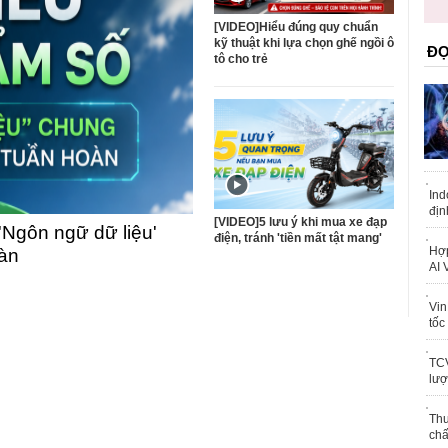
trái phép
khỏe
[VIDEO]Hiểu đúng quy chuẩn
kỹ thuật khi lựa chọn ghế ngồi ô
ĐỌ
tô cho trẻ
Ind
địn
[VIDEO]5 lưu ý khi mua xe đạp
'Ngôn ngữ dữ liệu'
điện, tránh 'tiền mất tật mang'
Hợp
oàn
AI 
Vin
tốc
TCV
lượ
Thu
chấ