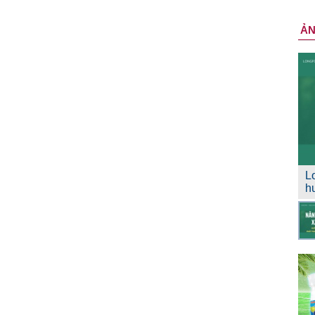
Ả
L
h