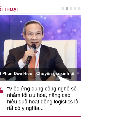
I THOẠI
Ông Hoàng Quang Phòn
S Phan Đức Hiếu - Chuyên gia kinh tế
VCCI
"Việc ứng dụng công nghệ số
""Theo tôi, cần 
nhằm tối ưu hóa, nâng cao
gốc rễ về nhận
hiệu quả hoạt động logistics là
nghiệp cần coi
rất có ý nghĩa..."
động hài hoà là
triển..."