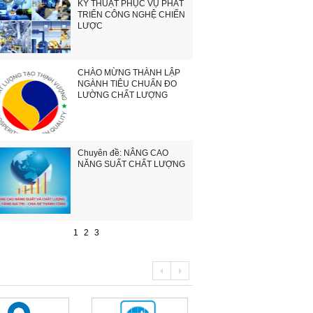
KỸ THUẬT PHỤC VỤ PHÁT
TRIỂN CÔNG NGHỆ CHIẾN
LƯỢC
CHÀO MỪNG THÀNH LẬP
NGÀNH TIÊU CHUẨN ĐO
LƯỜNG CHẤT LƯỢNG
Chuyên đề: NÂNG CAO
NĂNG SUẤT CHẤT LƯỢNG
1
2
3