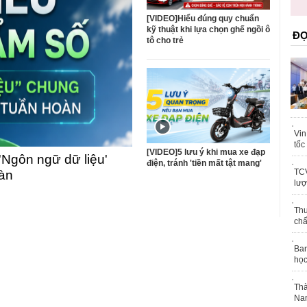
trái phép
khỏe
[VIDEO]Hiểu đúng quy chuẩn
kỹ thuật khi lựa chọn ghế ngồi ô
ĐỌ
tô cho trẻ
Vin
tốc
[VIDEO]5 lưu ý khi mua xe đạp
'Ngôn ngữ dữ liệu'
điện, tránh 'tiền mất tật mang'
TCV
oàn
lượ
Thu
chấ
Ban
học
Thà
Nam