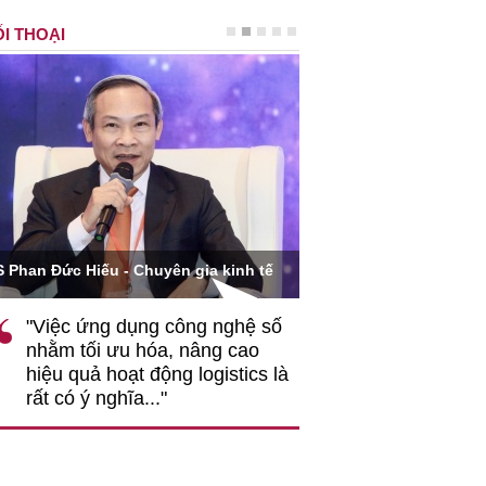
I THOẠI
Ông Hoàng Quang Phòn
S Phan Đức Hiếu - Chuyên gia kinh tế
VCCI
"Việc ứng dụng công nghệ số
""Theo tôi, cần 
nhằm tối ưu hóa, nâng cao
gốc rễ về nhận
hiệu quả hoạt động logistics là
nghiệp cần coi
rất có ý nghĩa..."
động hài hoà là
triển..."