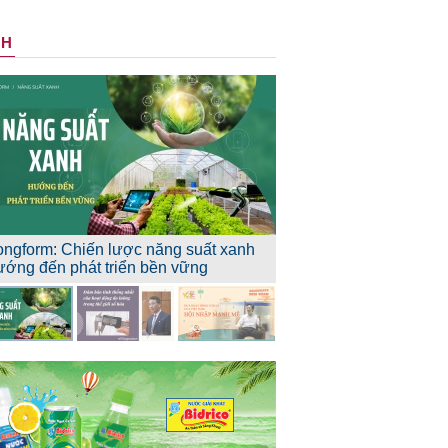
NH
ongform: Chiến lược năng suất xanh
ướng đến phát triển bền vững