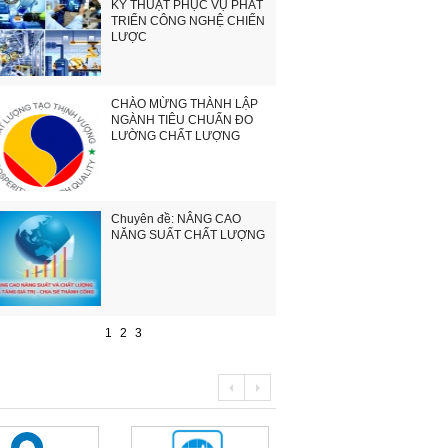
KỸ THUẬT PHỤC VỤ PHÁT
TRIỂN CÔNG NGHỆ CHIẾN
LƯỢC
CHÀO MỪNG THÀNH LẬP
NGÀNH TIÊU CHUẨN ĐO
LƯỜNG CHẤT LƯỢNG
Chuyên đề: NÂNG CAO
NĂNG SUẤT CHẤT LƯỢNG
1
2
3