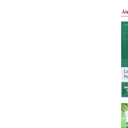
Ả
L
h