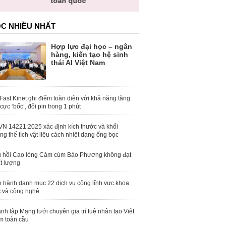
toàn quốc
C NHIỀU NHẤT
Hợp lực đại học – ngân
hàng, kiến tạo hệ sinh
thái AI Việt Nam
Fast Kinet ghi điểm toàn diện với khả năng tăng
 cực ‘bốc’, đổi pin trong 1 phút
N 14221:2025 xác định kích thước và khối
ng thể tích vật liệu cách nhiệt dạng ống bọc
 hồi Cao lỏng Cảm cúm Bảo Phương không đạt
t lượng
 hành danh mục 22 dịch vụ công lĩnh vực khoa
 và công nghệ
nh lập Mạng lưới chuyên gia trí tuệ nhân tạo Việt
 toàn cầu