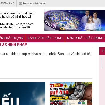
toasoan@vietq.vn
)-43756 3440
n cư Phước Thọ: Hạt nhân
 hoạch đô thị tri thức tại
Long
14430:2025 về thực phẩm
ộp dành cho trẻ đến 36
tuổi
huẩn mới đánh giá khả năng
nứt của hỗn hợp bê tông
UẨN CHẤT LƯỢNG
CẢNH BÁO CHẤT LƯỢNG
NĂNG SUẤT CHẤT LƯỢNG
 SU CHINH PHAP
C
ề luat su chinh phap mới và nhanh nhất. Đón đọc và chia sẻ bài
Cảnh báo
Thu hồi
Sản phẩm
Lạm dụng
Bột rau
n
sản phẩm
toàn quốc
kém chất
sữa tươi
‘d
ác
nhập ngoại
và tiêu hủy
lượng đã
cho trẻ
p
n
bị thu hồi
nước rửa
bỏ qua
nhỏ: Cảnh
c
 đạt
do mất an
tay dạng
những
báo sai lầm
ti
uẩn
toàn có thể
bọt Layer
bước kiểm
dẫn tới
g
àn
xuất hiện
Clean do
soát nào?
nhiều hệ
h
tại Việt Nam
sản xuất
lụy sức