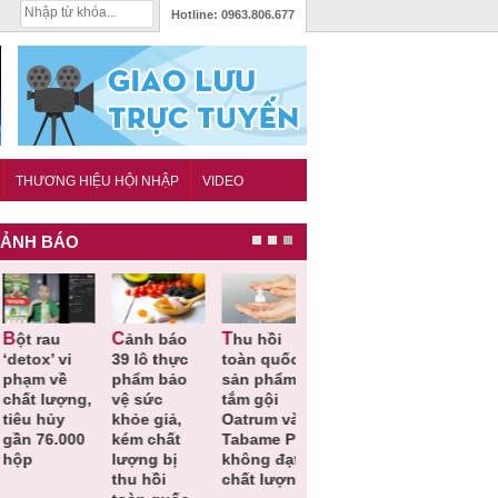
Hotline:
0963.806.677
THƯƠNG HIỆU HỘI NHẬP
VIDEO
ẢNH BÁO
Cảnh báo
Thu hồi
Thu hồi
Người tiêu
etox’ vi
39 lô thực
toàn quốc
Cao lỏng
dùng cần
hạm về
phẩm bảo
sản phẩm
Cảm cúm
cảnh giác
hất lượng,
vệ sức
tắm gội
Bảo
lựa chọn
êu hủy
khỏe giả,
Oatrum và
Phương
thịt lợn đ
ần 76.000
kém chất
Tabame Pro
không đạt
tiêu chuẩ
ộp
lượng bị
không đạt
chất lượng
và an toà
thu hồi
chất lượng