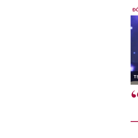
ĐỐ
ó Viện trưởng
T
ệc phải làm
Việc sử dụng hiệu quả chính
và trên thực tế
sách tài khóa không chỉ mang ý
 hành như tăng
nghĩa hỗ trợ ngắn hạn mà còn
a học công
đóng vai trò tạo nền tảng cho
 các cơ chế
tăng trưởng bền vững dài hạn.
i mới sáng tạo,