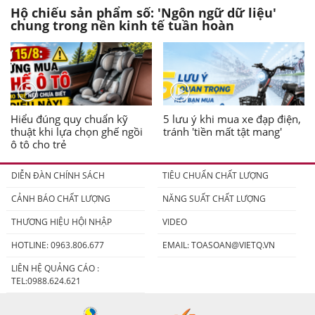
Hộ chiếu sản phẩm số: 'Ngôn ngữ dữ liệu'
chung trong nền kinh tế tuần hoàn
Hiểu đúng quy chuẩn kỹ
5 lưu ý khi mua xe đạp điện,
thuật khi lựa chọn ghế ngồi
tránh 'tiền mất tật mang'
ô tô cho trẻ
DIỄN ĐÀN CHÍNH SÁCH
TIÊU CHUẨN CHẤT LƯỢNG
CẢNH BÁO CHẤT LƯỢNG
NĂNG SUẤT CHẤT LƯỢNG
THƯƠNG HIỆU HỘI NHẬP
VIDEO
HOTLINE: 0963.806.677
EMAIL:
TOASOAN@VIETQ.VN
LIÊN HỆ QUẢNG CÁO :
TEL:0988.624.621