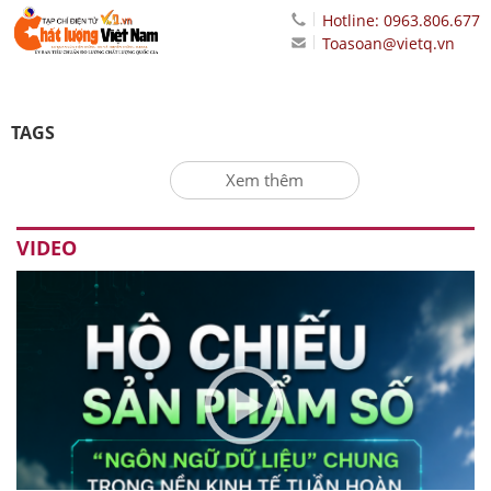
Hotline: 0963.806.677
Toasoan@vietq.vn
TAGS
Xem thêm
VIDEO