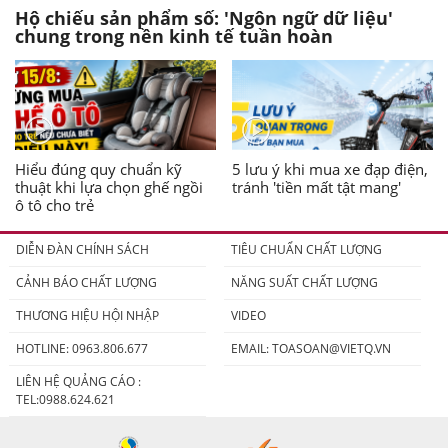
Hộ chiếu sản phẩm số: 'Ngôn ngữ dữ liệu'
chung trong nền kinh tế tuần hoàn
Hiểu đúng quy chuẩn kỹ
5 lưu ý khi mua xe đạp điện,
thuật khi lựa chọn ghế ngồi
tránh 'tiền mất tật mang'
ô tô cho trẻ
DIỄN ĐÀN CHÍNH SÁCH
TIÊU CHUẨN CHẤT LƯỢNG
CẢNH BÁO CHẤT LƯỢNG
NĂNG SUẤT CHẤT LƯỢNG
THƯƠNG HIỆU HỘI NHẬP
VIDEO
HOTLINE: 0963.806.677
EMAIL:
TOASOAN@VIETQ.VN
LIÊN HỆ QUẢNG CÁO :
TEL:0988.624.621