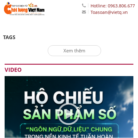
Hotline: 0963.806.677
Toasoan@vietq.vn
TAGS
Xem thêm
VIDEO