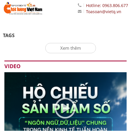
Hotline: 0963.806.677
Toasoan@vietq.vn
TAGS
Xem thêm
VIDEO