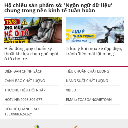
Hộ chiếu sản phẩm số: 'Ngôn ngữ dữ liệu'
chung trong nền kinh tế tuần hoàn
Hiểu đúng quy chuẩn kỹ
5 lưu ý khi mua xe đạp điện,
thuật khi lựa chọn ghế ngồi
tránh 'tiền mất tật mang'
ô tô cho trẻ
DIỄN ĐÀN CHÍNH SÁCH
TIÊU CHUẨN CHẤT LƯỢNG
CẢNH BÁO CHẤT LƯỢNG
NĂNG SUẤT CHẤT LƯỢNG
THƯƠNG HIỆU HỘI NHẬP
VIDEO
HOTLINE: 0963.806.677
EMAIL:
TOASOAN@VIETQ.VN
LIÊN HỆ QUẢNG CÁO :
TEL:0988.624.621