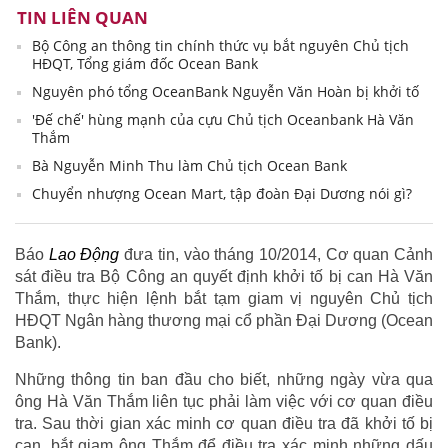
TIN LIÊN QUAN
Bộ Công an thông tin chính thức vụ bắt nguyên Chủ tịch
HĐQT, Tổng giám đốc Ocean Bank
Nguyên phó tổng OceanBank Nguyễn Văn Hoàn bị khởi tố
'Đế chế' hùng mạnh của cựu Chủ tịch Oceanbank Hà Văn
Thắm
Bà Nguyễn Minh Thu làm Chủ tịch Ocean Bank
Chuyển nhượng Ocean Mart, tập đoàn Đại Dương nói gì?
Báo
Lao Động
đưa tin, vào tháng 10/2014, Cơ quan Cảnh
sát điều tra Bộ Công an quyết định khởi tố bị can Hà Văn
Thắm, thực hiện lệnh bắt tạm giam vị nguyên Chủ tịch
HĐQT Ngân hàng thương mại cổ phần Đại Dương (Ocean
Bank).
Những thông tin ban đầu cho biết, những ngày vừa qua
ông Hà Văn Thắm liên tục phải làm việc với cơ quan điều
tra. Sau thời gian xác minh cơ quan điều tra đã khởi tố bị
can, bắt giam ông Thắm để điều tra xác minh những dấu