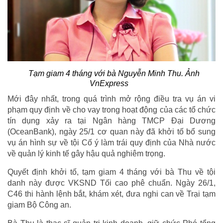
Tạm giam 4 tháng với bà Nguyễn Minh Thu. Ảnh
VnExpress
Mới đây nhất, trong quá trình mở rộng điều tra vụ án vi
phạm quy định về cho vay trong hoạt động của các tổ chức
tín dụng xảy ra tại Ngân hàng TMCP Đại Dương
(OceanBank), ngày 25/1 cơ quan này đã khởi tố bổ sung
vụ án hình sự về tội Cố ý làm trái quy định của Nhà nước
về quản lý kinh tế gây hậu quả nghiêm trọng.
Quyết định khởi tố, tạm giam 4 tháng với bà Thu về tội
danh này được VKSND Tối cao phê chuẩn. Ngày 26/1,
C46 thi hành lệnh bắt, khám xét, đưa nghi can về Trại tạm
giam Bộ Công an.