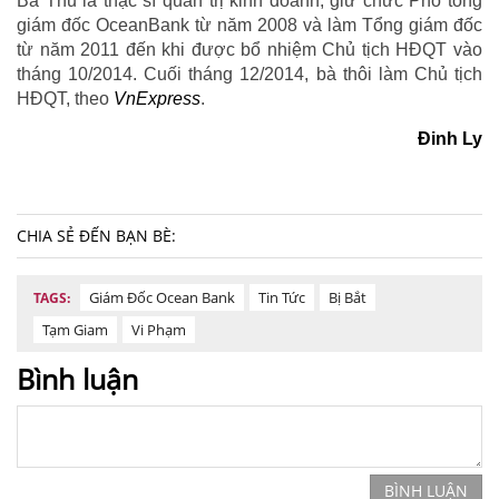
Bà Thu là thạc sĩ quản trị kinh doanh, giữ chức Phó tổng
giám đốc OceanBank từ năm 2008 và làm Tổng giám đốc
từ năm 2011 đến khi được bổ nhiệm Chủ tịch HĐQT vào
tháng 10/2014. Cuối tháng 12/2014, bà thôi làm Chủ tịch
HĐQT, theo
VnExpress
.
Đinh Ly
CHIA SẺ ĐẾN BẠN BÈ:
Giám Đốc Ocean Bank
Tin Tức
Bị Bắt
TAGS:
Tạm Giam
Vi Phạm
Bình luận
BÌNH LUẬN