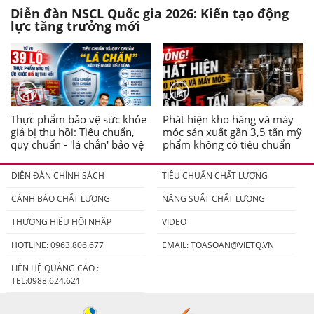
Diễn đàn NSCL Quốc gia 2026: Kiến tạo động
lực tăng trưởng mới
Thực phẩm bảo vệ sức khỏe
Phát hiện kho hàng và máy
giả bị thu hồi: Tiêu chuẩn,
móc sản xuất gần 3,5 tấn mỹ
quy chuẩn - 'lá chắn' bảo vệ
phẩm không có tiêu chuẩn
người tiêu dùng
DIỄN ĐÀN CHÍNH SÁCH
TIÊU CHUẨN CHẤT LƯỢNG
CẢNH BÁO CHẤT LƯỢNG
NĂNG SUẤT CHẤT LƯỢNG
THƯƠNG HIỆU HỘI NHẬP
VIDEO
HOTLINE: 0963.806.677
EMAIL:
TOASOAN@VIETQ.VN
LIÊN HỆ QUẢNG CÁO :
TEL:0988.624.621