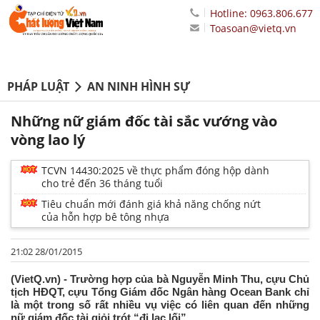
Hotline: 0963.806.677
Toasoan@vietq.vn
PHÁP LUẬT
AN NINH HÌNH SỰ
Những nữ giám đốc tài sắc vướng vào
vòng lao lý
TCVN 14430:2025 về thực phẩm đóng hộp dành
cho trẻ đến 36 tháng tuổi
Tiêu chuẩn mới đánh giá khả năng chống nứt
của hỗn hợp bê tông nhựa
21:02 28/01/2015
(VietQ.vn) - Trường hợp của bà Nguyễn Minh Thu, cựu Chủ
tịch HĐQT, cựu Tổng Giám đốc Ngân hàng Ocean Bank chỉ
là một trong số rất nhiều vụ việc có liên quan đến những
nữ giám đốc tài giỏi trót “đi lạc lối”.