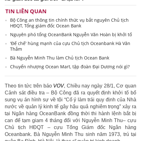
TIN LIÊN QUAN
Bộ Công an thông tin chính thức vụ bắt nguyên Chủ tịch
HĐQT, Tổng giám đốc Ocean Bank
Nguyên phó tổng OceanBank Nguyễn Văn Hoàn bị khởi tố
'Đế chế' hùng mạnh của cựu Chủ tịch Oceanbank Hà Văn
Thắm
Bà Nguyễn Minh Thu làm Chủ tịch Ocean Bank
Chuyển nhượng Ocean Mart, tập đoàn Đại Dương nói gì?
Theo tin tức trên báo
VOV
, Chiều nay ngày 28/1, Cơ quan
Cảnh sát điều tra – Bộ Công đã ra quyết định khởi tố bổ
sung vụ án hình sự về tội “Cố ý làm trái quy định của Nhà
nước về quản lý kinh tế gây hậu quả nghiêm trọng” xảy ra
tại Ngân hàng OceanBank đồng thời thi hành lệnh bắt bị
can để tạm giam 4 tháng đối với Nguyễn Minh Thu– cựu
Chủ tịch HĐQT – cựu Tổng Giám đốc Ngân hàng
Oceanbank. Bà Nguyễn Minh Thu sinh năm 1973, trú tại