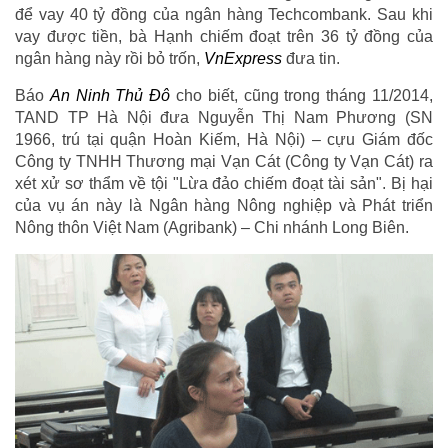
để vay 40 tỷ đồng của ngân hàng Techcombank. Sau khi
vay được tiền, bà Hạnh chiếm đoạt trên 36 tỷ đồng của
ngân hàng này rồi bỏ trốn,
VnExpress
đưa tin.
Báo
An Ninh Thủ Đô
cho biết, cũng trong tháng 11/2014,
TAND TP Hà Nội đưa Nguyễn Thị Nam Phương (SN
1966, trú tại quận Hoàn Kiếm, Hà Nội) – cựu Giám đốc
Công ty TNHH Thương mại Vạn Cát (Công ty Vạn Cát) ra
xét xử sơ thẩm về tội "Lừa đảo chiếm đoạt tài sản". Bị hại
của vụ án này là Ngân hàng Nông nghiệp và Phát triển
Nông thôn Việt Nam (Agribank) – Chi nhánh Long Biên.