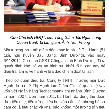
Cựu Chủ tịch HĐQT, cựu Tổng Giám đốc Ngân hàng
Ocean Bank bị tạm giam. Ảnh Tiền Phong
Một trường hợp nữ giám đốc khác là bà Lê Thị Hạnh (51
tuổi, ngụ huyện Bàu Bàng, Bình Dương), vào ngày
6/11/2014, Cơ quan CSĐT Công an tỉnh Bình Dương đã ra
quyết định khởi tố vụ án hình sự, khởi tố bị can này để
điều tra làm rõ về hành vi lừa đảo chiếm đoạt tài sản.
Theo cơ quan điều tra, Công ty TNHH thương mại Đức
Hạnh do bà Lê Thị Hạnh làm Giám đốc có quan hệ vay
vốn với Ngân hàng Techcombank chi nhánh Bình Dương
từ năm 2007. Đến năm 2011, bà Hạnh đã dùng thủ đoạn
đưa tiêu nhẹ, tiêu trứng, tiêu bụi vào cầm cố, nhưng hồ sơ
cầm cố là tiêu chắc và khai báo khống một lượng lớn tiêu