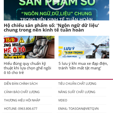
Hộ chiếu sản phẩm số: 'Ngôn ngữ dữ liệu'
chung trong nền kinh tế tuần hoàn
Hiểu đúng quy chuẩn kỹ
5 lưu ý khi mua xe đạp điện,
thuật khi lựa chọn ghế ngồi
tránh 'tiền mất tật mang'
ô tô cho trẻ
DIỄN ĐÀN CHÍNH SÁCH
TIÊU CHUẨN CHẤT LƯỢNG
CẢNH BÁO CHẤT LƯỢNG
NĂNG SUẤT CHẤT LƯỢNG
THƯƠNG HIỆU HỘI NHẬP
VIDEO
HOTLINE: 0963.806.677
EMAIL:
TOASOAN@VIETQ.VN