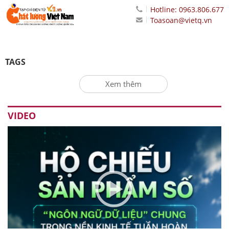
Hotline: 0963.806.677
Toasoan@vietq.vn
TAGS
Xem thêm
VIDEO