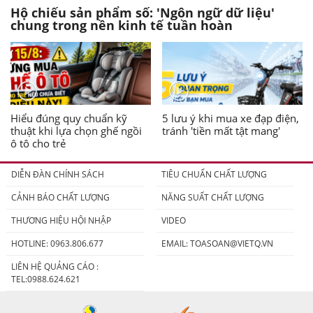
Hộ chiếu sản phẩm số: 'Ngôn ngữ dữ liệu'
chung trong nền kinh tế tuần hoàn
Hiểu đúng quy chuẩn kỹ
5 lưu ý khi mua xe đạp điện,
thuật khi lựa chọn ghế ngồi
tránh 'tiền mất tật mang'
ô tô cho trẻ
DIỄN ĐÀN CHÍNH SÁCH
TIÊU CHUẨN CHẤT LƯỢNG
CẢNH BÁO CHẤT LƯỢNG
NĂNG SUẤT CHẤT LƯỢNG
THƯƠNG HIỆU HỘI NHẬP
VIDEO
HOTLINE: 0963.806.677
EMAIL:
TOASOAN@VIETQ.VN
LIÊN HỆ QUẢNG CÁO :
TEL:0988.624.621