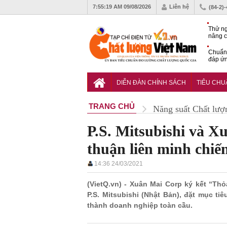
7:55:20 AM
09/08/2026
Liên hệ
(84-2)
Thử ng
nâng c
phòng 
Chuẩn 
đáp ứn
nhiệm
QCVN 
thuật 
DIỄN ĐÀN CHÍNH SÁCH
TIÊU CH
đường
TRANG CHỦ
Năng suất Chất lượ
P.S. Mitsubishi và X
thuận liên minh chiế
14:36 24/03/2021
(VietQ.vn) - Xuân Mai Corp ký kết “Th
P.S. Mitsubishi (Nhật Bản), đặt mục ti
thành doanh nghiệp toàn cầu.