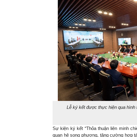
TS. Nguyễn Đức Độ - Ph
Viện Kinh tế Tài chính
"Có rất nhiều vi
ngay từ bây giờ 
đang được tiến
đầu tư cho kho
nghệ; ban hành
khuyến khích đổ
khởi nghiệp..."
Lễ ký kết được thực hiện qua hình 
Sự kiện ký kết “Thỏa thuận liên minh ch
quan hệ song phương, tăng cường hợp tác, 