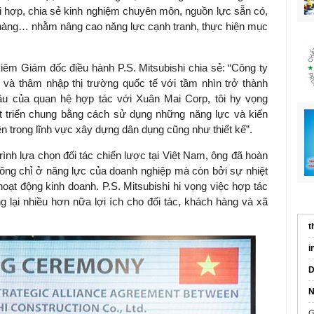
i hợp, chia sẻ kinh nghiệm chuyên môn, nguồn lực sẵn có,
hàng… nhằm nâng cao năng lực cạnh tranh, thực hiện mục
kiêm Giám đốc điều hành P.S. Mitsubishi chia sẻ: “Công ty
và thâm nhập thị trường quốc tế với tầm nhìn trở thành
ầu của quan hệ hợp tác với Xuân Mai Corp, tôi hy vọng
t triển chung bằng cách sử dụng những năng lực và kiến
 trong lĩnh vực xây dựng dân dụng cũng như thiết kế”.
rình lựa chọn đối tác chiến lược tại Việt Nam, ông đã hoàn
hông chỉ ở năng lực của doanh nghiệp mà còn bởi sự nhiệt
 hoạt động kinh doanh. P.S. Mitsubishi hi vọng việc hợp tác
 lại nhiều hơn nữa lợi ích cho đối tác, khách hàng và xã
t
i
D
N
G