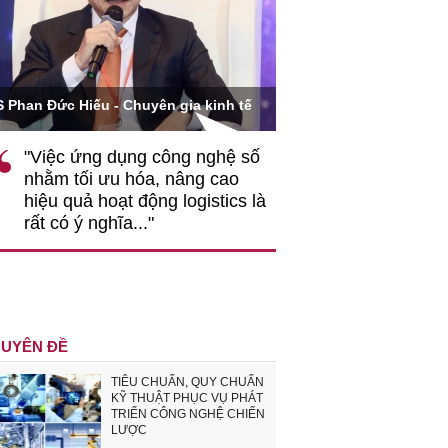
Ông Hoàng Quang Phòn
S Phan Đức Hiếu - Chuyên gia kinh tế
VCCI
"Việc ứng dụng công nghệ số
""Theo tôi, cần 
nhằm tối ưu hóa, nâng cao
gốc rễ về nhận
hiệu quả hoạt động logistics là
nghiệp cần coi
rất có ý nghĩa..."
động hài hoà là
triển..."
UYÊN ĐỀ
TIÊU CHUẨN, QUY CHUẨN
KỸ THUẬT PHỤC VỤ PHÁT
TRIỂN CÔNG NGHỆ CHIẾN
LƯỢC