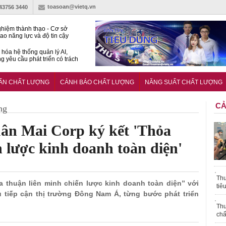
toasoan@vietq.vn
-43756 3440
hiệm thành thạo - Cơ sở
ao năng lực và độ tin cậy
thí nghiệm
hóa hệ thống quản lý AI,
g yêu cầu phát triển có trách
15:2026/BCA yêu cầu kỹ
Trung tâm sát hạch lái xe
UẨN CHẤT LƯỢNG
CẢNH BÁO CHẤT LƯỢNG
NĂNG SUẤT CHẤT LƯỢNG
 bộ
CẢ
ng
uân Mai Corp ký kết 'Thỏa
n lược kinh doanh toàn diện'
Thu
ỏa thuận liên minh chiến lược kinh doanh toàn diện” với
tiê
êu tiếp cận thị trường Đông Nam Á, từng bước phát triển
Thu
chấ