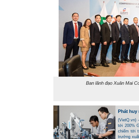
Ban lãnh đạo Xuân Mai Cor
Phát huy 
(VietQ.vn) 
tới 200% G
chiếm tới 
trưởng xuất