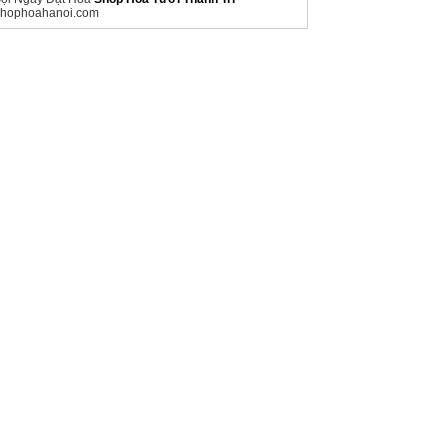
hophoahanoi.com
oi Đặt Hoa Ngay
Shop Hoa Tươi Kim Động
hophoahungyen.com