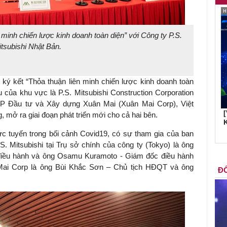
minh chiến lược kinh doanh toàn diện” với Công ty P.S.
tsubishi Nhật Bản.
ký kết “Thỏa thuận liên minh chiến lược kinh doanh toàn
 của khu vực là P.S. Mitsubishi Construction Corporation
 CP Đầu tư và Xây dựng Xuân Mai (Xuân Mai Corp), Việt
, mở ra giai đoạn phát triển mới cho cả hai bên.
K
ực tuyến trong bối cảnh Covid19, có sự tham gia của ban
S. Mitsubishi tại Trụ sở chính của công ty (Tokyo) là ông
điều hành và ông Osamu Kuramoto - Giám đốc điều hành
 Mai Corp là ông Bùi Khắc Sơn – Chủ tịch HĐQT và ông
ĐỐ