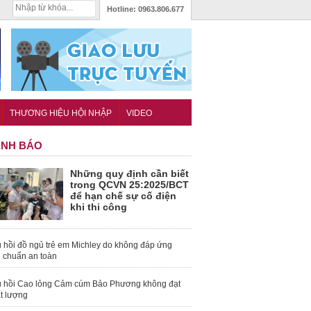
Hotline:
0963.806.677
THƯƠNG HIỆU HỘI NHẬP
VIDEO
NH BÁO
Những quy định cần biết
trong QCVN 25:2025/BCT
để hạn chế sự cố điện
khi thi công
 hồi đồ ngủ trẻ em Michley do không đáp ứng
u chuẩn an toàn
 hồi Cao lỏng Cảm cúm Bảo Phương không đạt
t lượng