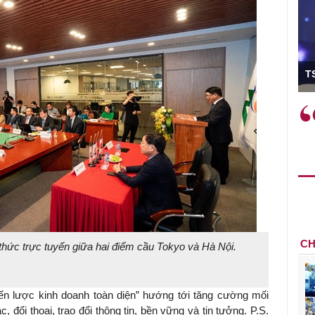
ó Viện trưởng
T
ệc phải làm
Việc sử dụng hiệu quả chính
và trên thực tế
sách tài khóa không chỉ mang ý
 hành như tăng
nghĩa hỗ trợ ngắn hạn mà còn
a học công
đóng vai trò tạo nền tảng cho
 các cơ chế
tăng trưởng bền vững dài hạn.
i mới sáng tạo,
CH
thức trực tuyến giữa hai điểm cầu Tokyo và Hà Nội.
iến lược kinh doanh toàn diện” hướng tới tăng cường mối
đối thoại, trao đổi thông tin, bền vững và tin tưởng. P.S.