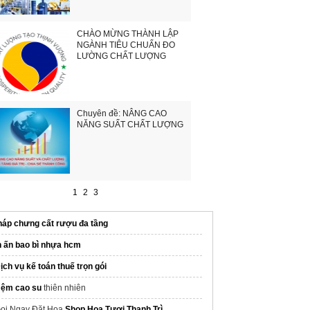
CHÀO MỪNG THÀNH LẬP
NGÀNH TIÊU CHUẨN ĐO
LƯỜNG CHẤT LƯỢNG
Chuyên đề: NÂNG CAO
NĂNG SUẤT CHẤT LƯỢNG
1
2
3
háp chưng cất rượu đa tầng
n ấn bao bì nhựa hcm
ịch vụ kế toán thuế trọn gói
ệm cao su
thiên nhiên
ọi Ngay Đặt Hoa
Shop Hoa Tươi Thanh Trì