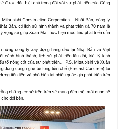
ệ được đặc biệt chú trọng đối với sự phát triển của Công
 Mitsubishi Construction Corporation – Nhật Bản, công ty
Nhật Bản, có lịch sử hình thành và phát triển đã 70 năm là
ỳ vọng sẽ giúp Xuân Mai thực hiện mục tiêu phát triển của
à những công ty xây dựng hàng đầu tại Nhật Bản và Việt
ảnh hình thành, lịch sử phát triển lâu dài, triết lý kinh
 yếu tố nòng cốt của sự phát triển… P.S. Mitsubishi và Xuân
ng dụng công nghệ bê tông tiền chế (Precast Concrete) tại
ng tiên tiến và phổ biến tại nhiều quốc gia phát triển trên
g rằng những cơ sở trên trên sẽ mang đến một mối quan hệ
i cho đôi bên.