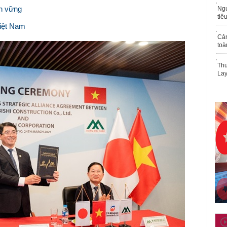
ền vững
Ngư
tiê
Việt Nam
Cả
toà
Thu
Lay