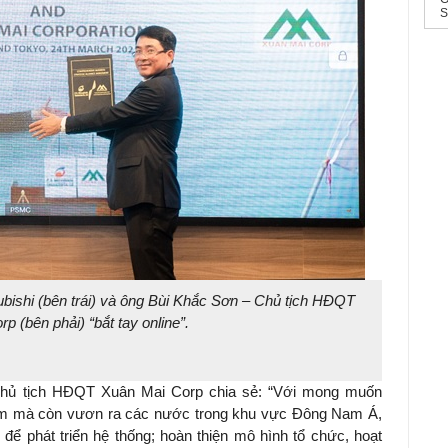
S
G
s
ubishi (bên trái) và ông Bùi Khắc Sơn – Chủ tịch HĐQT
p (bên phải) “bắt tay online”.
 Chủ tịch HĐQT Xuân Mai Corp chia sẻ: “Với mong muốn
t Nam mà còn vươn ra các nước trong khu vực Đông Nam Á,
 để phát triển hệ thống; hoàn thiện mô hình tổ chức, hoạt