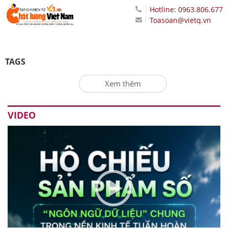
Hotline: 0963.806.677
Toasoan@vietq.vn
TAGS
Xem thêm
VIDEO