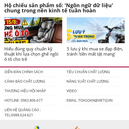
Hộ chiếu sản phẩm số: 'Ngôn ngữ dữ liệu'
chung trong nền kinh tế tuần hoàn
Hiểu đúng quy chuẩn kỹ
5 lưu ý khi mua xe đạp điện,
thuật khi lựa chọn ghế ngồi
tránh 'tiền mất tật mang'
ô tô cho trẻ
DIỄN ĐÀN CHÍNH SÁCH
TIÊU CHUẨN CHẤT LƯỢNG
CẢNH BÁO CHẤT LƯỢNG
NĂNG SUẤT CHẤT LƯỢNG
THƯƠNG HIỆU HỘI NHẬP
VIDEO
HOTLINE: 0963.806.677
EMAIL:
TOASOAN@VIETQ.VN
LIÊN HỆ QUẢNG CÁO :
TEL:0988.624.621