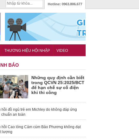
Hotline:
0963.806.677
THƯƠNG HIỆU HỘI NHẬP
VIDEO
NH BÁO
Những quy định cần biết
trong QCVN 25:2025/BCT
để hạn chế sự cố điện
khi thi công
 hồi đồ ngủ trẻ em Michley do không đáp ứng
u chuẩn an toàn
 hồi Cao lỏng Cảm cúm Bảo Phương không đạt
t lượng