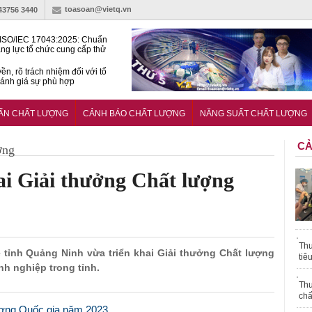
toasoan@vietq.vn
-43756 3440
ISO/IEC 17043:2025: Chuẩn
ng lực tổ chức cung cấp thử
 thành thạo
ền, rõ trách nhiệm đối với tổ
ánh giá sự phù hợp
lược tiêu chuẩn quốc gia:
ụ định hướng tổng thể, dài
UẨN CHẤT LƯỢNG
CẢNH BÁO CHẤT LƯỢNG
NĂNG SUẤT CHẤT LƯỢNG
o hoạt động tiêu chuẩn
CẢ
ợng
ai Giải thưởng Chất lượng
Thu
 tỉnh Quảng Ninh vừa triển khai Giải thưởng Chất lượng
tiê
nh nghiệp trong tỉnh.
Thu
chấ
lượng Quốc gia năm 2023