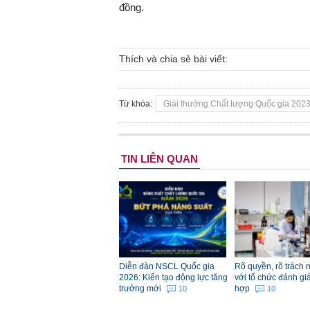
đồng.
Thích và chia sẻ bài viết:
Từ khóa:
Giải thưởng Chất lượng Quốc gia 202
TIN LIÊN QUAN
Diễn đàn NSCL Quốc gia
Rõ quyền, rõ trách 
2026: Kiến tạo động lực tăng
với tổ chức đánh gi
trưởng mới
hợp
10
10