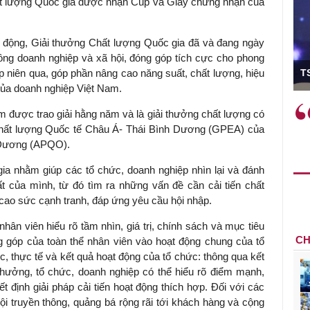
t lượng Quốc gia được nhận Cúp và Giấy chứng nhận của
t động, Giải thưởng Chất lượng Quốc gia đã và đang ngày
đồng doanh nghiệp và xã hội, đóng góp tích cực cho phong
ó Viện trưởng
ập niên qua, góp phần nâng cao năng suất, chất lượng, hiệu
T
của doanh nghiệp Việt Nam.
ệc phải làm
Việc sử dụng hiệu quả chính
 được trao giải hằng năm và là giải thưởng chất lượng có
và trên thực tế
sách tài khóa không chỉ mang ý
 Chất lượng Quốc tế Châu Á- Thái Bình Dương (GPEA) của
 hành như tăng
nghĩa hỗ trợ ngắn hạn mà còn
Dư­ơng (APQO).
a học công
đóng vai trò tạo nền tảng cho
 các cơ chế
tăng trưởng bền vững dài hạn.
a nhằm giúp các tổ chức, doanh nghiệp nhìn lại và đánh
i mới sáng tạo,
ất của mình, từ đó tìm ra những vấn đề cần cải tiến chất
 cao sức cạnh tranh, đáp ứng yêu cầu hội nhập.
ân viên hiểu rõ tầm nhìn, giá trị, chính sách và mục tiêu
CH
g góp của toàn thể nhân viên vào hoạt động chung của tổ
c, thực tế và kết quả hoạt động của tổ chức: thông qua kết
 thưởng, tổ chức, doanh nghiệp có thể hiểu rõ điểm mạnh,
 định giải pháp cải tiến hoạt động thích hợp. Đối với các
ội truyền thông, quảng bá rộng rãi tới khách hàng và cộng