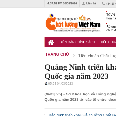
4:37:52 PM
08/08/2026
Liên hệ
(84-2)
TCVN 
hóa nă
nghiệm
Rõ quy
chức đ
Chiến 
Công c
DIỄN ĐÀN CHÍNH SÁCH
TIÊU CH
hạn ch
TRANG CHỦ
Tiêu chuẩn Chất lư
Quảng Ninh triển kh
Quốc gia năm 2023
05:54 04/03/2023
(VietQ.vn) - Sở Khoa học và Công nghệ
Quốc gia năm 2023 tới các tổ chức, doa
Bắc Ninh triển khai Giải thưởng Chất 