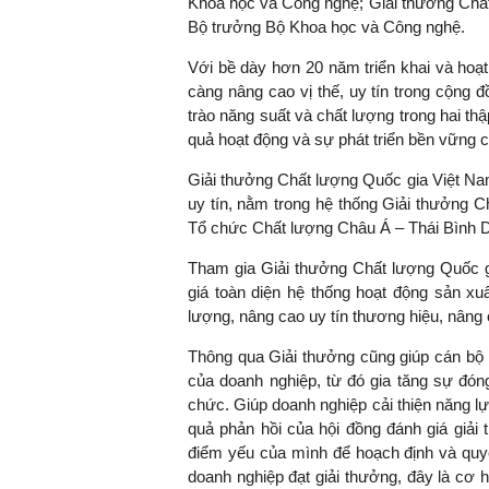
Khoa học và Công nghệ; Giải thưởng Chấ
Bộ trưởng Bộ Khoa học và Công nghệ.
Với bề dày hơn 20 năm triển khai và hoạ
càng nâng cao vị thế, uy tín trong cộng 
TS. Nguyễn Đức Độ - Ph
trào năng suất và chất lượng trong hai th
Viện Kinh tế Tài chính
quả hoạt động và sự phát triển bền vững 
"Có rất nhiều vi
Giải thưởng Chất lượng Quốc gia Việt Nam
ngay từ bây giờ 
uy tín, nằm trong hệ thống Giải thưởng
đang được tiến
Tổ chức Chất lượng Châu Á – Thái Bình 
đầu tư cho kho
nghệ; ban hành
Tham gia Giải thưởng Chất lượng Quốc gi
khuyến khích đổ
giá toàn diện hệ thống hoạt động sản xu
khởi nghiệp..."
lượng, nâng cao uy tín thương hiệu, nâng
Thông qua Giải thưởng cũng giúp cán bộ nh
của doanh nghiệp, từ đó gia tăng sự đón
chức. Giúp doanh nghiệp cải thiện năng lự
quả phản hồi của hội đồng đánh giá giải
điểm yếu của mình để hoạch định và quyết
doanh nghiệp đạt giải thưởng, đây là cơ h