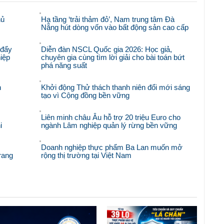
hủ
Hạ tầng ‘trải thảm đỏ’, Nam trung tâm Đà
Nẵng hút dòng vốn vào bất động sản cao cấp
 đẩy
Diễn đàn NSCL Quốc gia 2026: Học giả,
iệp
chuyên gia cùng tìm lời giải cho bài toán bứt
phá năng suất
n
Khởi động Thử thách thanh niên đổi mới sáng
tạo vì Cộng đồng bền vững
Liên minh châu Âu hỗ trợ 20 triệu Euro cho
i
ngành Lâm nghiệp quản lý rừng bền vững
Doanh nghiệp thực phẩm Ba Lan muốn mở
rang
rộng thị trường tại Việt Nam