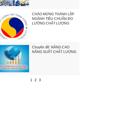
CHÀO MỪNG THÀNH LẬP
NGÀNH TIÊU CHUẨN ĐO
LƯỜNG CHẤT LƯỢNG
Chuyên đề: NÂNG CAO
NĂNG SUẤT CHẤT LƯỢNG
1
2
3