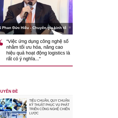
Ông Hoàng Quang Phòn
S Phan Đức Hiếu - Chuyên gia kinh tế
VCCI
"Việc ứng dụng công nghệ số
""Theo tôi, cần 
nhằm tối ưu hóa, nâng cao
gốc rễ về nhận
hiệu quả hoạt động logistics là
nghiệp cần coi
rất có ý nghĩa..."
động hài hoà là
triển..."
UYÊN ĐỀ
TIÊU CHUẨN, QUY CHUẨN
KỸ THUẬT PHỤC VỤ PHÁT
TRIỂN CÔNG NGHỆ CHIẾN
LƯỢC