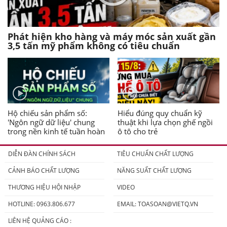
Phát hiện kho hàng và máy móc sản xuất gần
3,5 tấn mỹ phẩm không có tiêu chuẩn
Hộ chiếu sản phẩm số:
Hiểu đúng quy chuẩn kỹ
'Ngôn ngữ dữ liệu' chung
thuật khi lựa chọn ghế ngồi
trong nền kinh tế tuần hoàn
ô tô cho trẻ
DIỄN ĐÀN CHÍNH SÁCH
TIÊU CHUẨN CHẤT LƯỢNG
CẢNH BÁO CHẤT LƯỢNG
NĂNG SUẤT CHẤT LƯỢNG
THƯƠNG HIỆU HỘI NHẬP
VIDEO
HOTLINE: 0963.806.677
EMAIL:
TOASOAN@VIETQ.VN
LIÊN HỆ QUẢNG CÁO :