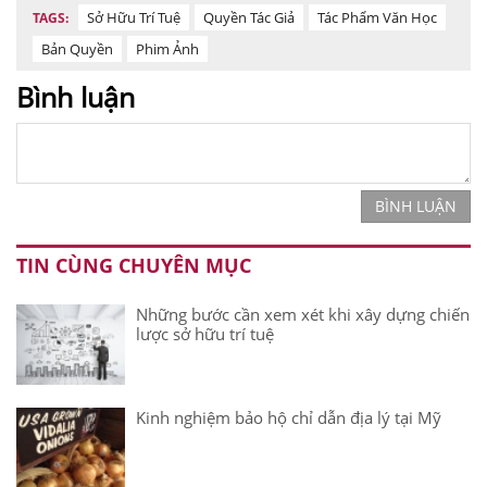
Sở Hữu Trí Tuệ
Quyền Tác Giả
Tác Phẩm Văn Học
TAGS:
Bản Quyền
Phim Ảnh
Bình luận
BÌNH LUẬN
TIN CÙNG CHUYÊN MỤC
Những bước cần xem xét khi xây dựng chiến
lược sở hữu trí tuệ
Kinh nghiệm bảo hộ chỉ dẫn địa lý tại Mỹ