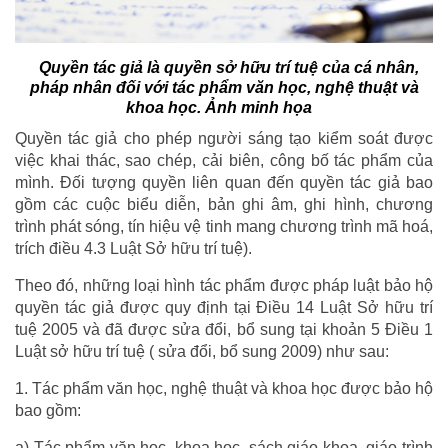
Quyền tác giả là quyền sở hữu trí tuệ của cá nhân,
pháp nhân đối với tác phẩm văn học, nghệ thuật và
khoa học. Ảnh minh họa
Quyền tác giả cho phép người sáng tạo kiểm soát được
việc khai thác, sao chép, cải biên, công bố tác phẩm của
mình. Đối tượng quyền liên quan đến quyền tác giả bao
gồm các cuộc biểu diễn, bản ghi âm, ghi hình, chương
trình phát sóng, tín hiệu vệ tinh mang chương trình mã hoá,
trích điều 4.3 Luật Sở hữu trí tuệ).
Theo đó, những loại hình tác phẩm được pháp luật bảo hộ
quyền tác giả được quy định tại Điều 14 Luật Sở hữu trí
tuệ 2005 và đã được sửa đổi, bổ sung tại khoản 5 Điều 1
Luật sở hữu trí tuệ ( sửa đổi, bổ sung 2009) như sau:
1. Tác phẩm văn học, nghệ thuật và khoa học được bảo hộ
bao gồm:
a) Tác phẩm văn học, khoa học, sách giáo khoa, giáo trình