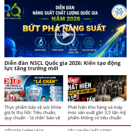
Diễn đàn NSCL Quốc gia 2026: Kiến tạo động
lực tăng trưởng mới
Thực phẩm bảo vệ sức khỏe
Phát hiện kho hàng và máy
giả bị thu hồi: Tiêu chuẩn,
móc sản xuất gần 3,5 tấn mỹ
quy chuẩn - 'lá chắn' bảo vệ
phẩm không có tiêu chuẩn
người tiêu dùng
DIỄN ĐÀN CHÍNH SÁCH
TIÊU CHUẨN CHẤT LƯỢNG