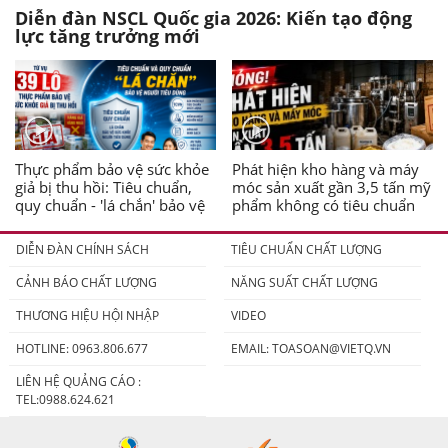
Diễn đàn NSCL Quốc gia 2026: Kiến tạo động
lực tăng trưởng mới
Thực phẩm bảo vệ sức khỏe
Phát hiện kho hàng và máy
giả bị thu hồi: Tiêu chuẩn,
móc sản xuất gần 3,5 tấn mỹ
quy chuẩn - 'lá chắn' bảo vệ
phẩm không có tiêu chuẩn
người tiêu dùng
DIỄN ĐÀN CHÍNH SÁCH
TIÊU CHUẨN CHẤT LƯỢNG
CẢNH BÁO CHẤT LƯỢNG
NĂNG SUẤT CHẤT LƯỢNG
THƯƠNG HIỆU HỘI NHẬP
VIDEO
HOTLINE: 0963.806.677
EMAIL:
TOASOAN@VIETQ.VN
LIÊN HỆ QUẢNG CÁO :
TEL:0988.624.621