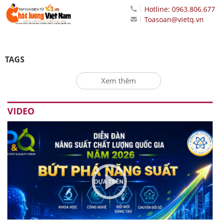
Hotline: 0963.806.677
Toasoan@vietq.vn
TAGS
Xem thêm
VIDEO