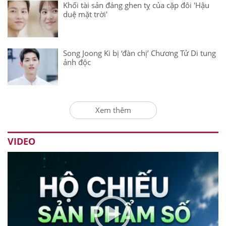
Khối tài sản đáng ghen tỵ của cặp đôi 'Hậu
duệ mặt trời'
Song Joong Ki bị ‘đàn chị’ Chương Tử Di tung
ảnh độc
Xem thêm
VIDEO