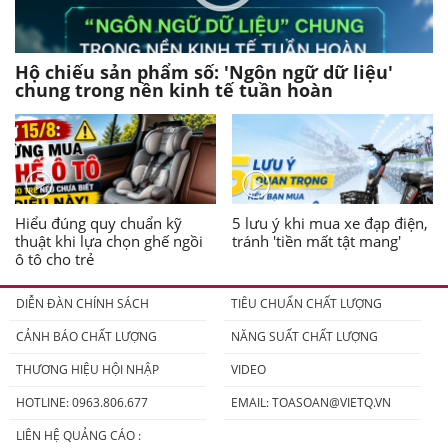
Hộ chiếu sản phẩm số: 'Ngôn ngữ dữ liệu'
chung trong nền kinh tế tuần hoàn
Hiểu đúng quy chuẩn kỹ
5 lưu ý khi mua xe đạp điện,
thuật khi lựa chọn ghế ngồi
tránh 'tiền mất tật mang'
ô tô cho trẻ
DIỄN ĐÀN CHÍNH SÁCH
TIÊU CHUẨN CHẤT LƯỢNG
CẢNH BÁO CHẤT LƯỢNG
NĂNG SUẤT CHẤT LƯỢNG
THƯƠNG HIỆU HỘI NHẬP
VIDEO
HOTLINE: 0963.806.677
EMAIL:
TOASOAN@VIETQ.VN
LIÊN HỆ QUẢNG CÁO :