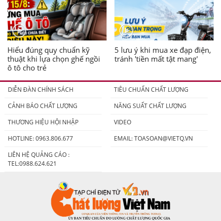
Hiểu đúng quy chuẩn kỹ
5 lưu ý khi mua xe đạp điện,
thuật khi lựa chọn ghế ngồi
tránh 'tiền mất tật mang'
ô tô cho trẻ
DIỄN ĐÀN CHÍNH SÁCH
TIÊU CHUẨN CHẤT LƯỢNG
CẢNH BÁO CHẤT LƯỢNG
NĂNG SUẤT CHẤT LƯỢNG
THƯƠNG HIỆU HỘI NHẬP
VIDEO
HOTLINE: 0963.806.677
EMAIL:
TOASOAN@VIETQ.VN
LIÊN HỆ QUẢNG CÁO :
TEL:0988.624.621