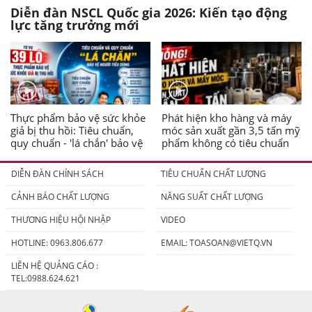
Diễn đàn NSCL Quốc gia 2026: Kiến tạo động
lực tăng trưởng mới
Thực phẩm bảo vệ sức khỏe
Phát hiện kho hàng và máy
giả bị thu hồi: Tiêu chuẩn,
móc sản xuất gần 3,5 tấn mỹ
quy chuẩn - 'lá chắn' bảo vệ
phẩm không có tiêu chuẩn
người tiêu dùng
DIỄN ĐÀN CHÍNH SÁCH
TIÊU CHUẨN CHẤT LƯỢNG
CẢNH BÁO CHẤT LƯỢNG
NĂNG SUẤT CHẤT LƯỢNG
THƯƠNG HIỆU HỘI NHẬP
VIDEO
HOTLINE: 0963.806.677
EMAIL:
TOASOAN@VIETQ.VN
LIÊN HỆ QUẢNG CÁO :
TEL:0988.624.621