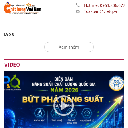
Hotline: 0963.806.677
Toasoan@vietq.vn
TAGS
Xem thêm
VIDEO