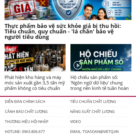
Thực phẩm bảo vệ sức khỏe giả bị thu hồi:
Tiêu chuẩn, quy chuẩn - 'lá chắn' bảo vệ
người tiêu dùng
Phát hiện kho hàng và máy
Hộ chiếu sản phẩm số:
móc sản xuất gần 3,5 tấn mỹ
'Ngôn ngữ dữ liệu' chung
phẩm không có tiêu chuẩn
trong nền kinh tế tuần hoàn
DIỄN ĐÀN CHÍNH SÁCH
TIÊU CHUẨN CHẤT LƯỢNG
CẢNH BÁO CHẤT LƯỢNG
NĂNG SUẤT CHẤT LƯỢNG
THƯƠNG HIỆU HỘI NHẬP
VIDEO
HOTLINE: 0963.806.677
EMAIL:
TOASOAN@VIETQ.VN