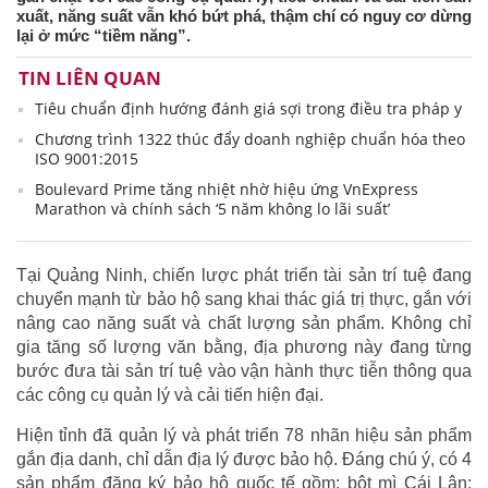
xuất, năng suất vẫn khó bứt phá, thậm chí có nguy cơ dừng
lại ở mức “tiềm năng”.
TIN LIÊN QUAN
Tiêu chuẩn định hướng đánh giá sợi trong điều tra pháp y
Chương trình 1322 thúc đẩy doanh nghiệp chuẩn hóa theo
ISO 9001:2015
Boulevard Prime tăng nhiệt nhờ hiệu ứng VnExpress
Marathon và chính sách ‘5 năm không lo lãi suất’
Tại Quảng Ninh, chiến lược phát triển tài sản trí tuệ đang
chuyển mạnh từ bảo hộ sang khai thác giá trị thực, gắn với
nâng cao năng suất và chất lượng sản phẩm. Không chỉ
gia tăng số lượng văn bằng, địa phương này đang từng
bước đưa tài sản trí tuệ vào vận hành thực tiễn thông qua
các công cụ quản lý và cải tiến hiện đại.
Hiện tỉnh đã quản lý và phát triển 78 nhãn hiệu sản phẩm
gắn địa danh, chỉ dẫn địa lý được bảo hộ. Đáng chú ý, có 4
sản phẩm đăng ký bảo hộ quốc tế gồm: bột mì Cái Lân;