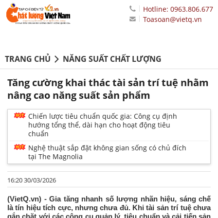
Hotline: 0963.806.677
Toasoan@vietq.vn
TRANG CHỦ
NĂNG SUẤT CHẤT LƯỢNG
Tăng cường khai thác tài sản trí tuệ nhằm
nâng cao năng suất sản phẩm
Chiến lược tiêu chuẩn quốc gia: Công cụ định
hướng tổng thể, dài hạn cho hoạt động tiêu
chuẩn
Nghệ thuật sắp đặt không gian sống có chủ đích
tại The Magnolia
16:20 30/03/2026
(VietQ.vn) - Gia tăng nhanh số lượng nhãn hiệu, sáng chế
là tín hiệu tích cực, nhưng chưa đủ. Khi tài sản trí tuệ chưa
gắn chặt với các công cụ quản lý, tiêu chuẩn và cải tiến sản