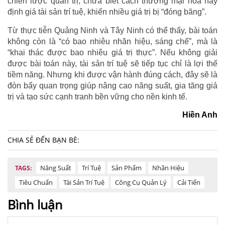
chiến lược quản trị, chưa biết cách thương mại hóa hay
định giá tài sản trí tuệ, khiến nhiều giá trị bị “đóng băng”.
Từ thực tiễn Quảng Ninh và Tây Ninh có thể thấy, bài toán
không còn là “có bao nhiêu nhãn hiệu, sáng chế”, mà là
“khai thác được bao nhiêu giá trị thực”. Nếu không giải
được bài toán này, tài sản trí tuệ sẽ tiếp tục chỉ là lợi thế
tiềm năng. Nhưng khi được vận hành đúng cách, đây sẽ là
đòn bẩy quan trọng giúp nâng cao năng suất, gia tăng giá
trị và tạo sức cạnh tranh bền vững cho nền kinh tế.
Hiền Anh
CHIA SẺ ĐẾN BẠN BÈ:
Năng Suất
Trí Tuệ
Sản Phẩm
Nhãn Hiệu
TAGS:
Tiêu Chuẩn
Tài Sản Trí Tuệ
Công Cụ Quản Lý
Cải Tiến
Bình luận