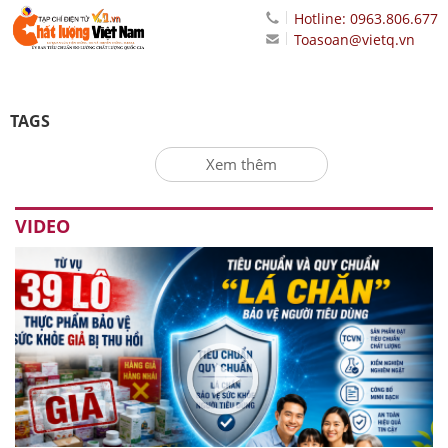
Hotline: 0963.806.677
Toasoan@vietq.vn
TAGS
Xem thêm
VIDEO