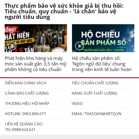
Thực phẩm bảo vệ sức khỏe giả bị thu hồi:
Tiêu chuẩn, quy chuẩn - 'lá chắn' bảo vệ
người tiêu dùng
Phát hiện kho hàng và máy
Hộ chiếu sản phẩm số:
móc sản xuất gần 3,5 tấn mỹ
'Ngôn ngữ dữ liệu' chung
phẩm không có tiêu chuẩn
trong nền kinh tế tuần hoàn
DIỄN ĐÀN CHÍNH SÁCH
TIÊU CHUẨN CHẤT LƯỢNG
CẢNH BÁO CHẤT LƯỢNG
NĂNG SUẤT CHẤT LƯỢNG
THƯƠNG HIỆU HỘI NHẬP
VIDEO
HOTLINE: 0963.806.677
EMAIL:
TOASOAN@VIETQ.VN
LIÊN HỆ QUẢNG CÁO :
TEL:0988.624.621